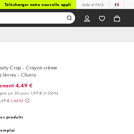
Télécharger notre nouvelle appli
Aide et FAQ
auty Crop - Crayon crème
s lèvres - Churro
enant 4,49 €
ant 4,49 €. Meilleur prix sur 30 jours 1,99 € (+126%). Avant 13,49
prix sur 30 jours 1,99 €
(
+126%
)
,49 €
(
-66%
)
des produits
'emploi