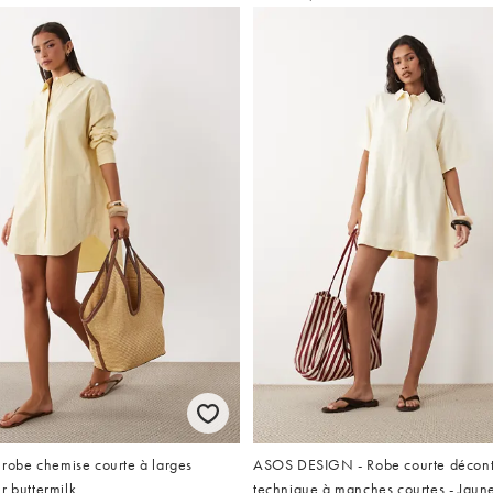
obe chemise courte à larges
ASOS DESIGN - Robe courte décontr
r buttermilk
technique à manches courtes - Jaun