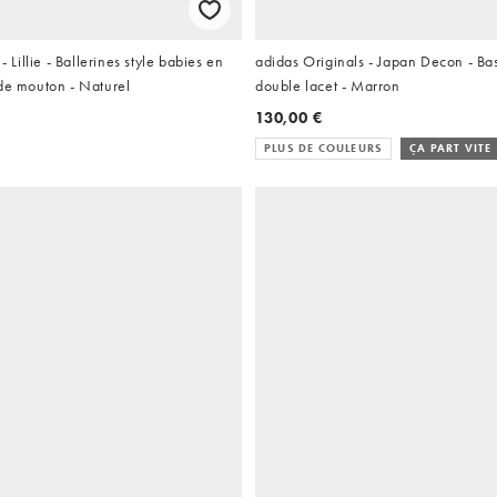
illie - Ballerines style babies en
adidas Originals - Japan Decon - Ba
de mouton - Naturel
double lacet - Marron
130,00 €
PLUS DE COULEURS
ÇA PART VITE