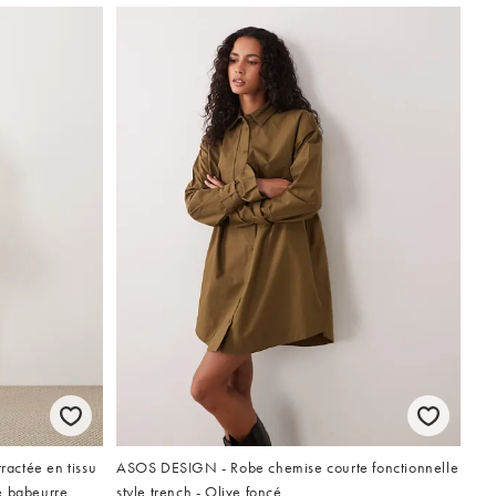
actée en tissu
ASOS DESIGN - Robe chemise courte fonctionnelle
e babeurre
style trench - Olive foncé