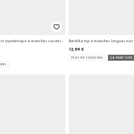
hirt asymétrique à manches courtes -
Bershka top à manches longues noir
12,99 €
PLUS DE COULEURS
ÇA PART VITE
EURS