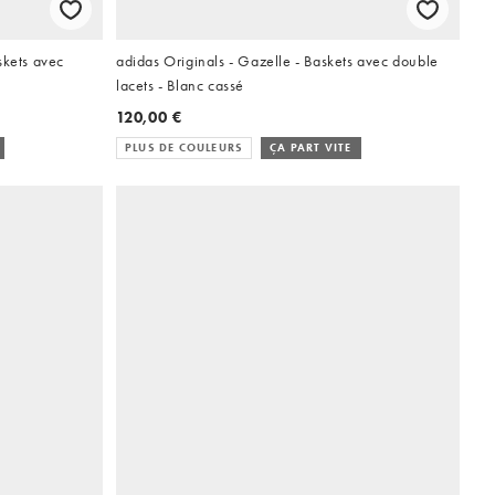
skets avec
adidas Originals - Gazelle - Baskets avec double
lacets - Blanc cassé
120,00 €
PLUS DE COULEURS
ÇA PART VITE