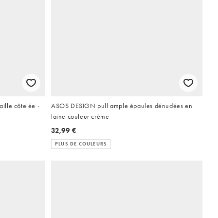
lle côtelée -
ASOS DESIGN pull ample épaules dénudées en
laine couleur crème
32,99 €
PLUS DE COULEURS