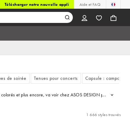
Télécharger notre nouvelle appli
Aide et FAQ
ues de soirée
Tenues pour concerts
Capsule : campagne 
colorés et plus encore, va voir chez ASOS DESIGN pour des looks avec 
...
1 666 styles trouvés