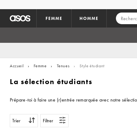
Aller au contenu principal
FEMME
HOMME
Accueil
›
Femme
›
Tenues
›
Style étudiant
La sélection étudiants
Prépare-toi à faire une (r)entrée remarquée avec notre sélectio
Trier
Filtrer