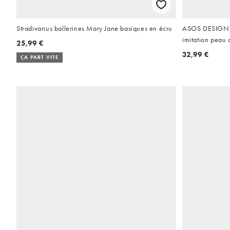
Stradivarius ballerines Mary Jane basiques en écru
ASOS DESIGN - L
imitation peau 
25,99 €
32,99 €
ÇA PART VITE