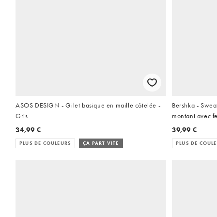
ASOS DESIGN - Gilet basique en maille côtelée -
Bershka - Sweat
Gris
montant avec fe
34,99 €
39,99 €
PLUS DE COULEURS
ÇA PART VITE
PLUS DE COUL