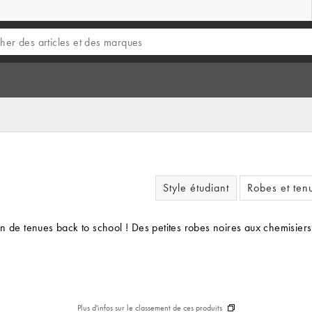
Style étudiant
Robes et ten
n de tenues back to school ! Des petites robes noires aux chemisiers 
Plus d'infos sur le classement de ces produits