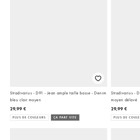
Stradivarius - D91 - Jean ample taille basse - Denim
Stradivarius - D
bleu clair moyen
moyen délavé
29,99 €
29,99 €
PLUS DE COULEURS
ÇA PART VITE
PLUS DE COUL