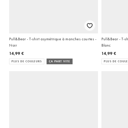
Pull&Bear - T-shirt asymétrique à manches courtes -
Pull&Bear - T-s
Noir
Blanc
14,99 €
14,99 €
PLUS DE COULEURS
ÇA PART VITE
PLUS DE COUL