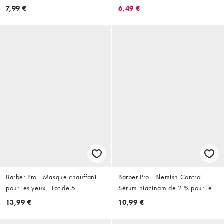
niacinamide
7,99 €
6,49 €
Barber Pro - Masque chauffant
Barber Pro - Blemish Control -
pour les yeux - Lot de 5
Sérum niacinamide 2 % pour le
visage - 30 ml
13,99 €
10,99 €