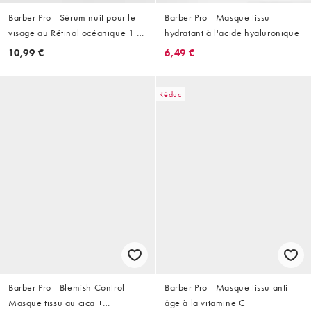
Barber Pro - Sérum nuit pour le
Barber Pro - Masque tissu
visage au Rétinol océanique 1 %
hydratant à l'acide hyaluronique
- 30 ml
10,99 €
6,49 €
Réduc
Barber Pro - Blemish Control -
Barber Pro - Masque tissu anti-
Masque tissu au cica +
âge à la vitamine C