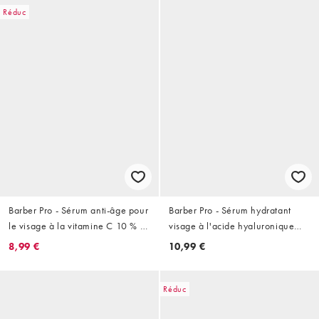
Réduc
Barber Pro - Sérum anti-âge pour
Barber Pro - Sérum hydratant
le visage à la vitamine C 10 % -
visage à l'acide hyaluronique
30 ml
2 % - 30 ml
8,99 €
10,99 €
Réduc