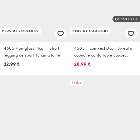
ÇA PART VITE
PLUS DE COULEURS
PLUS DE COULEURS
4505 Hourglass - Icon - Short
4505 - Icon Rest Day - Sweat à
legging de sport 13 cm à taille
capuche confortable coupe
haute avec poche zippée pour
oversize en coton épais
22,99 €
28,99 €
téléphone - Noir
440 g/m2 - Noir délavé
Réduc