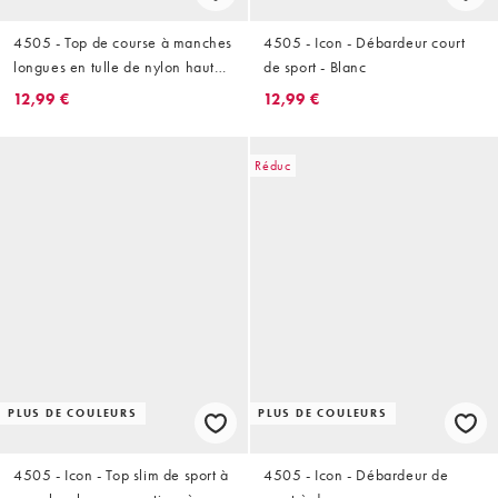
4505 - Top de course à manches
4505 - Icon - Débardeur court
longues en tulle de nylon haute
de sport - Blanc
performance à séchage rapide -
12,99 €
12,99 €
Gris fumée
Réduc
PLUS DE COULEURS
PLUS DE COULEURS
4505 - Icon - Top slim de sport à
4505 - Icon - Débardeur de