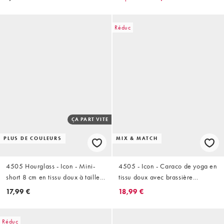
Réduc
ÇA PART VITE
PLUS DE COULEURS
MIX & MATCH
4505 Hourglass - Icon - Mini-
4505 - Icon - Caraco de yoga en
short 8 cm en tissu doux à taille
tissu doux avec brassière
haute - Noir
intégrée et bretelles réglables -
17,99 €
18,99 €
Noir
Réduc