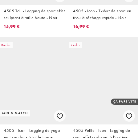
4505 Tall - Legging de sport effet
4505 - Icon - T-shirt de sport en
sculptant à taille haute - Noir
tissu à séchage rapide - Noir
15,99 €
16,99 €
Réduc
Réduc
ÇA PART VITE
MIX & MATCH
4505 - Icon - Legging de yoga
4505 Petite - Icon - Legging de
en tissu doux à taille haute -
sport effet sculptant à l'arrière