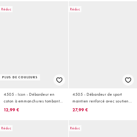
Réduc
Réduc
PLUS DE COULEURS
4505 - Icon - Débardeur en
4505 - Débardeur de sport
coton à emmanchures tombantes
maintien renforcé avec soutien-
en tissu à séchage rapide - Blanc
gorge intégré et bretelles
12,99 €
27,99 €
réglables - Blanc
Réduc
Réduc