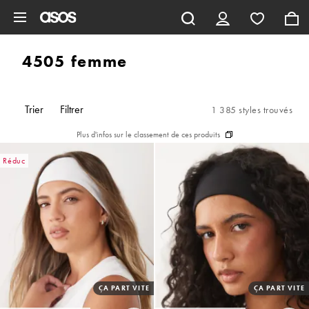
Aller au contenu principal
4505 femme
Trier
Filtrer
1 385 styles trouvés
Plus d'infos sur le classement de ces produits
Réduc
ÇA PART VITE
ÇA PART VITE