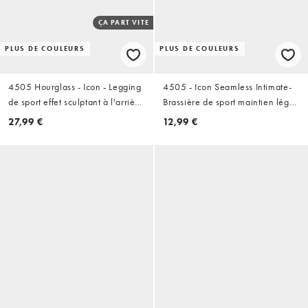
ÇA PART VITE
PLUS DE COULEURS
PLUS DE COULEURS
4505 Hourglass - Icon - Legging
4505 - Icon Seamless Intimate-
de sport effet sculptant à l'arrière
Brassière de sport maintien léger
avec poche intérieure et taille
à bretelles réglables - Blanc
27,99 €
12,99 €
haute - Noir