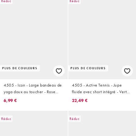
Réduc
Réduc
PLUS DE COULEURS
PLUS DE COULEURS
4505 - Icon - Large bandeau de
4505 - Active Tennis - Jupe
yoga doux au toucher - Rose
fluide avec short intégré - Vert
blush
court
6,99 €
22,49 €
Réduc
Réduc