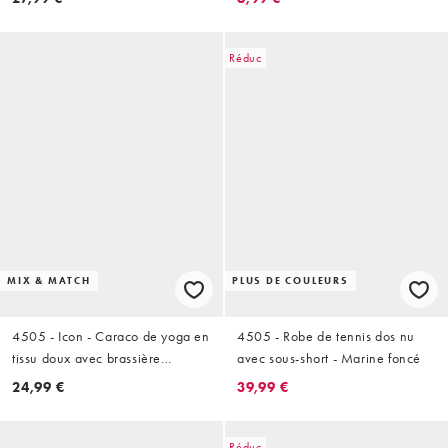
Café
Réduc
MIX & MATCH
PLUS DE COULEURS
4505 - Icon - Caraco de yoga en
4505 - Robe de tennis dos nu
tissu doux avec brassière
avec sous-short - Marine foncé
intégrée et bretelles réglables -
24,99 €
39,99 €
Gris tempête
Réduc