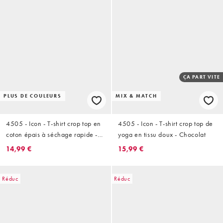
ÇA PART VITE
PLUS DE COULEURS
MIX & MATCH
4505 - Icon - T-shirt crop top en
4505 - Icon - T-shirt crop top de
coton épais à séchage rapide -
yoga en tissu doux - Chocolat
Café délavé
14,99 €
15,99 €
Réduc
Réduc