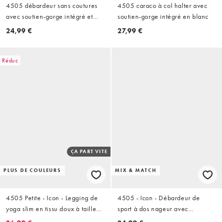
4505 débardeur sans coutures
4505 caraco à col halter avec
avec soutien-gorge intégré et
soutien-gorge intégré en blanc
doubles bretelles réglables en
24,99 €
27,99 €
noir
Réduc
ÇA PART VITE
PLUS DE COULEURS
MIX & MATCH
4505 Petite - Icon - Legging de
4505 - Icon - Débardeur de
yoga slim en tissu doux à taille
sport à dos nageur avec
haute - Chocolat
brassière intégrée à bonnets