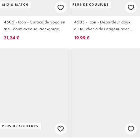
MIX & MATCH
PLUS DE COULEURS
4505 - Icon - Caraco de yoga en
4505 - Icon - Débardeur doux
tissu doux avec soutien-gorge
au toucher à dos nageur avec
intégré et bretelles réglables -
brassière intégrée à
21,24 €
19,99 €
Vert sapin
rembourrage amovible - Noir
PLUS DE COULEURS