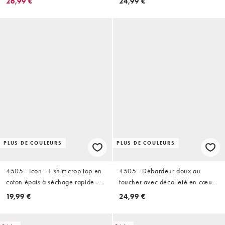
26,99 €
24,99 €
amovibles - Café
PLUS DE COULEURS
PLUS DE COULEURS
4505 - Icon - T-shirt crop top en
4505 - Débardeur doux au
coton épais à séchage rapide -
toucher avec décolleté en cœur
Abricot délavé
et brassière intégrée - Rose blush
19,99 €
24,99 €