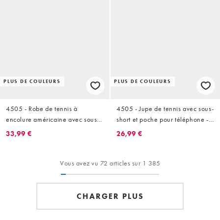
PLUS DE COULEURS
PLUS DE COULEURS
4505 - Robe de tennis à
4505 - Jupe de tennis avec sous-
encolure américaine avec sous-
short et poche pour téléphone -
short - Blanc
Bleu marine foncé
33,99 €
26,99 €
Vous avez vu 72 articles sur 1 385
CHARGER PLUS