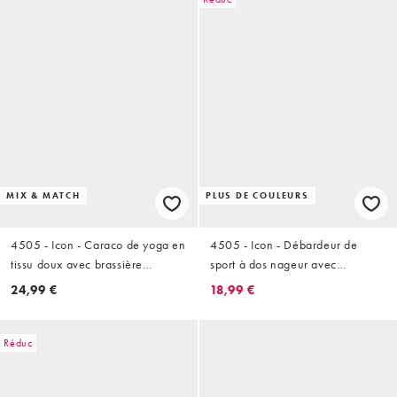
MIX & MATCH
PLUS DE COULEURS
4505 - Icon - Caraco de yoga en
4505 - Icon - Débardeur de
tissu doux avec brassière
sport à dos nageur avec
intégrée et bretelles réglables -
brassière intégrée à bonnets
24,99 €
18,99 €
Chocolat
amovibles - Noir
Réduc