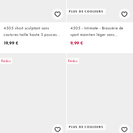
PLUS DE COULEURS
4505 short sculptant sans
4505 - Intimate - Brassière de
coutures taille haute 3 pouces
sport maintien léger sans
noir
coutures à bretelles réglables -
19,99 €
9,99 €
Noir
Réduc
Réduc
PLUS DE COULEURS