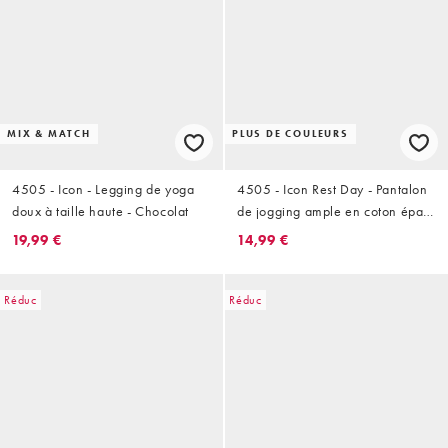
MIX & MATCH
PLUS DE COULEURS
4505 - Icon - Legging de yoga
4505 - Icon Rest Day - Pantalon
doux à taille haute - Chocolat
de jogging ample en coton épais
440 g/m2 - Délavage cendré
19,99 €
14,99 €
Réduc
Réduc