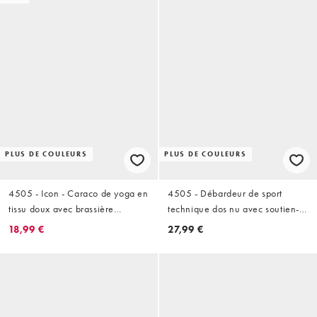
PLUS DE COULEURS
PLUS DE COULEURS
4505 - Icon - Caraco de yoga en
4505 - Débardeur de sport
tissu doux avec brassière
technique dos nu avec soutien-
intégrée et bretelles réglables -
gorge intégré - Abricot
18,99 €
27,99 €
Blanc