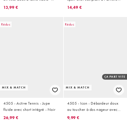
Sapin
avec poche intérieure et taille
13,99 €
14,49 €
haute - Noir
Réduc
Réduc
ÇA PART VITE
MIX & MATCH
MIX & MATCH
4505 - Active Tennis - Jupe
4505 - Icon - Débardeur doux
fluide avec short intégré - Noir
au toucher à dos nageur avec
brassière intégrée à
26,99 €
9,99 €
rembourrage amovible - Cendre