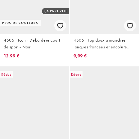
ÇA PART VITE
PLUS DE COULEURS
4505 - Icon - Débardeur court
4505 - Top doux à manches
de sport - Noir
longues froncées et encolure
dégagée - Noir
12,99 €
9,99 €
Réduc
Réduc