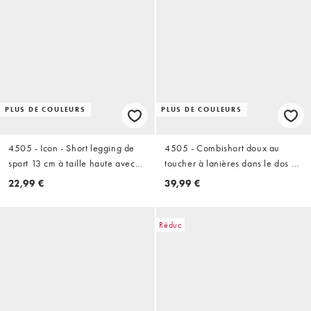
PLUS DE COULEURS
PLUS DE COULEURS
4505 - Icon - Short legging de
4505 - Combishort doux au
sport 13 cm à taille haute avec
toucher à lanières dans le dos et
poche zippée pour téléphone -
brassière intégrée - Noir
22,99 €
39,99 €
Noir
Réduc