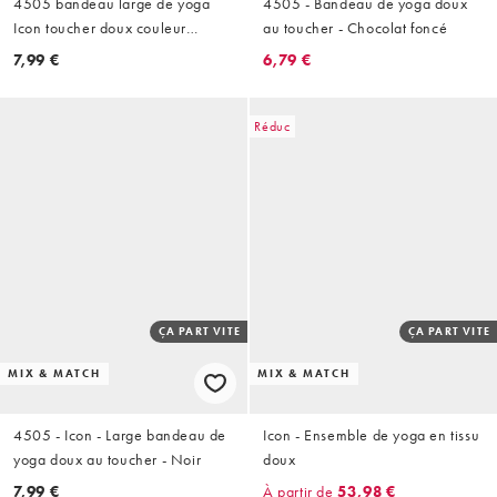
4505 bandeau large de yoga
4505 - Bandeau de yoga doux
Icon toucher doux couleur
au toucher - Chocolat foncé
chocolat
7,99 €
6,79 €
Réduc
ÇA PART VITE
ÇA PART VITE
MIX & MATCH
MIX & MATCH
4505 - Icon - Large bandeau de
Icon - Ensemble de yoga en tissu
yoga doux au toucher - Noir
doux
7,99 €
À partir de
53,98 €