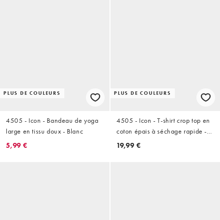
PLUS DE COULEURS
PLUS DE COULEURS
4505 - Icon - Bandeau de yoga
4505 - Icon - T-shirt crop top en
large en tissu doux - Blanc
coton épais à séchage rapide -
Noir délavé
5,99 €
19,99 €