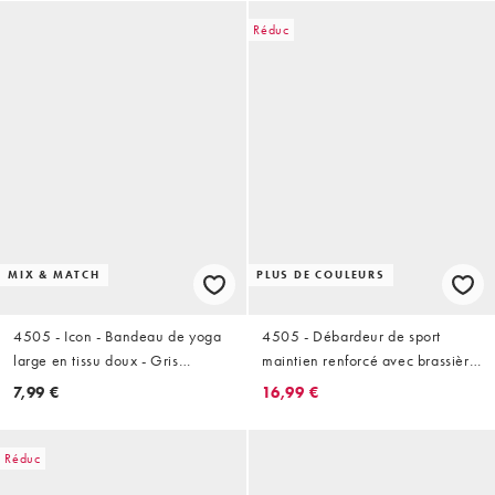
Réduc
MIX & MATCH
PLUS DE COULEURS
4505 - Icon - Bandeau de yoga
4505 - Débardeur de sport
large en tissu doux - Gris
maintien renforcé avec brassière
tempête
intégrée et bretelles réglables -
7,99 €
16,99 €
Noir
Réduc