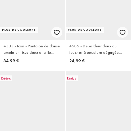
PLUS DE COULEURS
PLUS DE COULEURS
4505 - Icon - Pantalon de danse
4505 - Débardeur doux au
ample en tissu doux à taille
toucher à encolure dégagée
haute - Chocolat
avec brassière intégrée et
34,99 €
24,99 €
bretelles ajustables - Blanc
Réduc
Réduc