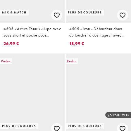
MIX & MATCH
PLUS DE COULEURS
4505 - Active Tennis - Jupe avec
4505 - Icon - Débardeur doux
sous-short et poche pour
au toucher à dos nageur avec
téléphone - Vert court
brassière intégrée à
26,99 €
18,99 €
rembourrage amovible -
Chocolat
Réduc
Réduc
ÇA PART VITE
PLUS DE COULEURS
PLUS DE COULEURS