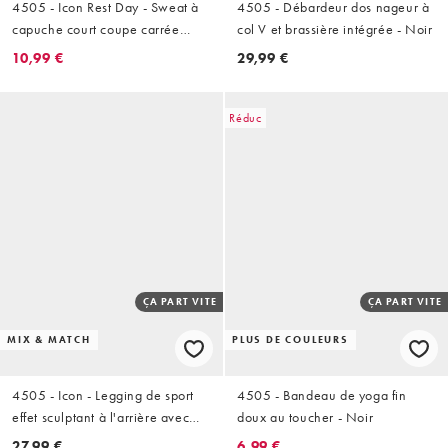
4505 - Icon Rest Day - Sweat à
4505 - Débardeur dos nageur à
capuche court coupe carrée
col V et brassière intégrée - Noir
zippé en coton épais 440 g/m2
10,99 €
29,99 €
- Gris clair chiné
Réduc
ÇA PART VITE
ÇA PART VITE
MIX & MATCH
PLUS DE COULEURS
4505 - Icon - Legging de sport
4505 - Bandeau de yoga fin
effet sculptant à l'arrière avec
doux au toucher - Noir
poche intérieure et taille haute -
27,99 €
6,99 €