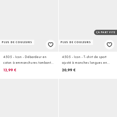
ÇA PART VITE
PLUS DE COULEURS
PLUS DE COULEURS
4505 - Icon - Débardeur en
4505 - Icon - T-shirt de sport
coton à emmanchures tombantes
ajusté à manches longues en
en tissu à séchage rapide - Noir
tissu à séchage rapide - Noir
12,99 €
20,99 €