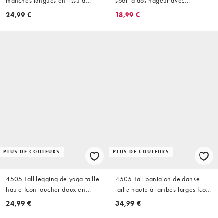
manches longues en tissu à
sport à dos nageur avec
séchage rapide - Noir
brassière intégrée à bonnets
24,99 €
18,99 €
amovibles - Blanc
PLUS DE COULEURS
PLUS DE COULEURS
4505 Tall legging de yoga taille
4505 Tall pantalon de danse
haute Icon toucher doux en
taille haute à jambes larges Icon
chocolat
toucher doux en chocolat
24,99 €
34,99 €