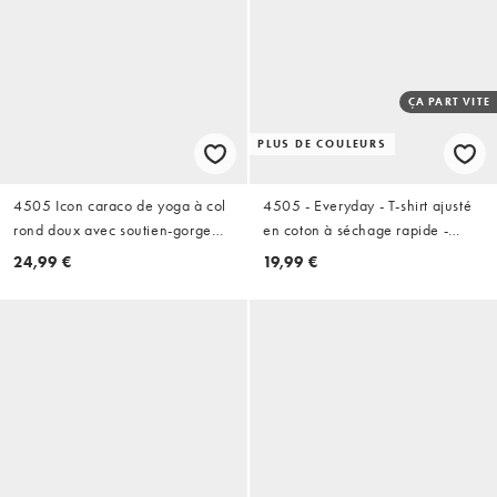
ÇA PART VITE
PLUS DE COULEURS
4505 Icon caraco de yoga à col
4505 - Everyday - T-shirt ajusté
rond doux avec soutien-gorge
en coton à séchage rapide -
intégré et bretelles réglables en
Blanc
24,99 €
19,99 €
blanc