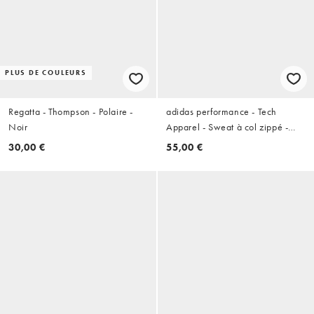
PLUS DE COULEURS
Regatta - Thompson - Polaire -
adidas performance - Tech
Noir
Apparel - Sweat à col zippé -
Noir
30,00 €
55,00 €