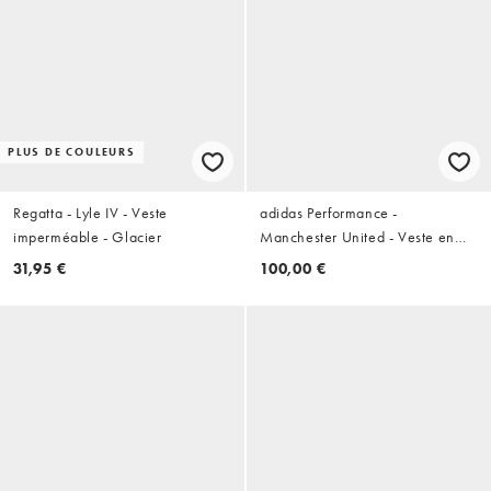
PLUS DE COULEURS
Regatta - Lyle IV - Veste
adidas Performance -
imperméable - Glacier
Manchester United - Veste en
tissu style années 90 - Noir
31,95 €
100,00 €