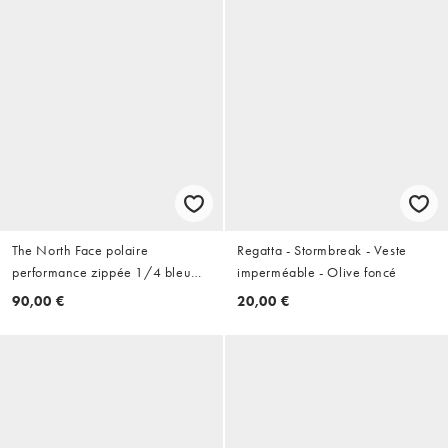
The North Face polaire
Regatta - Stormbreak - Veste
performance zippée 1/4 bleu
imperméable - Olive foncé
marine
90,00 €
20,00 €