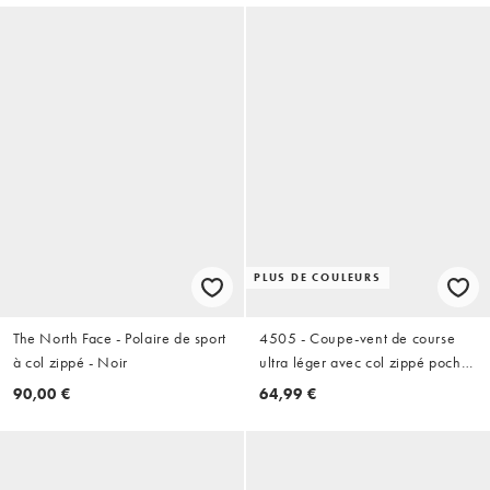
PLUS DE COULEURS
The North Face - Polaire de sport
4505 - Coupe-vent de course
à col zippé - Noir
ultra léger avec col zippé poche
sur le devant - Noir
90,00 €
64,99 €