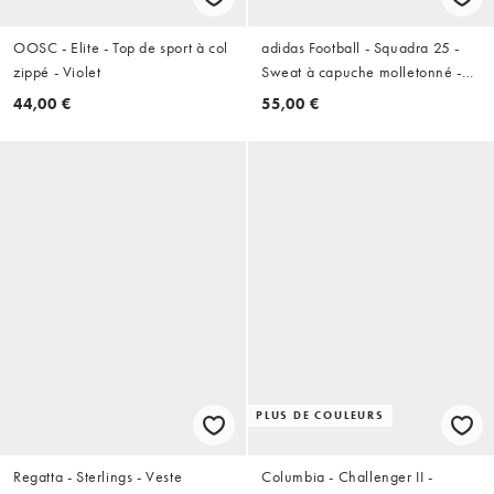
OOSC - Elite - Top de sport à col
adidas Football - Squadra 25 -
zippé - Violet
Sweat à capuche molletonné -
Noir/blanc
44,00 €
55,00 €
PLUS DE COULEURS
Regatta - Sterlings - Veste
Columbia - Challenger II -