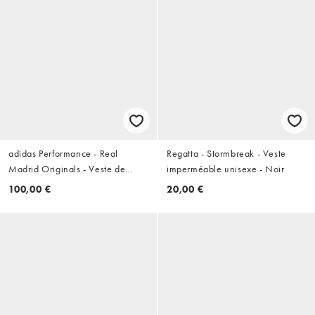
adidas Performance - Real
Regatta - Stormbreak - Veste
Madrid Originals - Veste de
imperméable unisexe - Noir
survêtement - Blanc
100,00 €
20,00 €