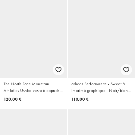
The North Face Mountain
adidas Performance - Sweat à
Athletics Ushba veste à capuche
imprimé graphique - Noir/blanc
noire
nuage
120,00 €
110,00 €