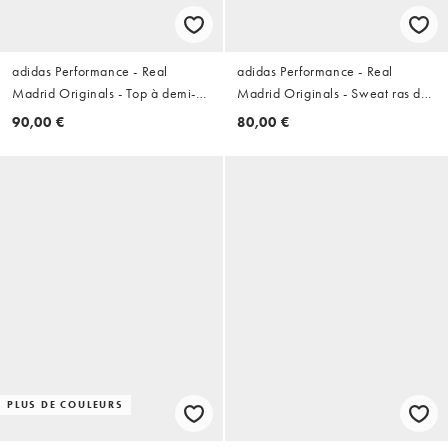
adidas Performance - Real
adidas Performance - Real
Madrid Originals - Top à demi-
Madrid Originals - Sweat ras de
fermeture éclair - Blanc
cou - Bleu foncé
90,00 €
80,00 €
PLUS DE COULEURS