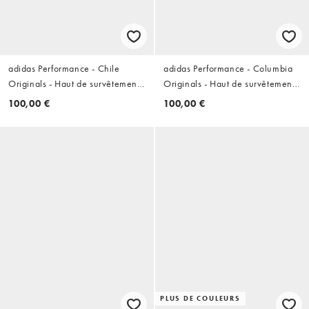
adidas Performance - Chile
adidas Performance - Columbia
Originals - Haut de survêtement -
Originals - Haut de survêtement -
Bliss
Bleu marine
100,00 €
100,00 €
PLUS DE COULEURS