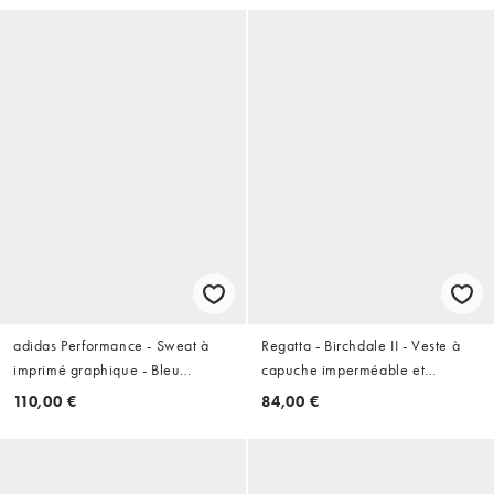
adidas Performance - Sweat à
Regatta - Birchdale II - Veste à
imprimé graphique - Bleu
capuche imperméable et
roi/blanc nuage
respirante - Bleu marine
110,00 €
84,00 €