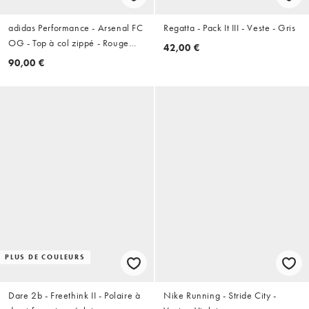
adidas Performance - Arsenal FC
Regatta - Pack It III - Veste - Gris
OG - Top à col zippé - Rouge
42,00 €
écarlate
90,00 €
PLUS DE COULEURS
Dare 2b - Freethink II - Polaire à
Nike Running - Stride City -