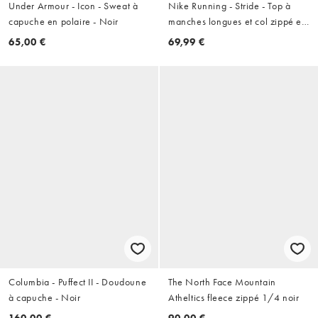
Under Armour - Icon - Sweat à
Nike Running - Stride - Top à
capuche en polaire - Noir
manches longues et col zippé en
tissu Dri-FIT - Noir
65,00 €
69,99 €
Columbia - Puffect II - Doudoune
The North Face Mountain
à capuche - Noir
Atheltics fleece zippé 1/4 noir
160,00 €
90,00 €