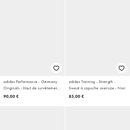
adidas Performance - Germany
adidas Training - Strength -
Originals - Haut de survêtement -
Sweat à capuche oversize - Noir
Aigue-marine vif
90,00 €
85,00 €