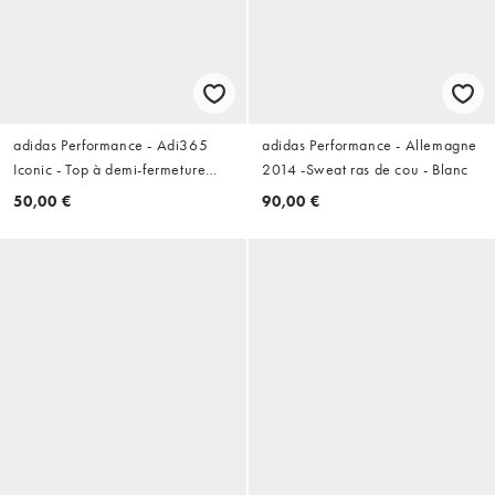
adidas Performance - Adi365
adidas Performance - Allemagne
Iconic - Top à demi-fermeture
2014 -Sweat ras de cou - Blanc
éclair - Indigo technique et blanc
50,00 €
90,00 €