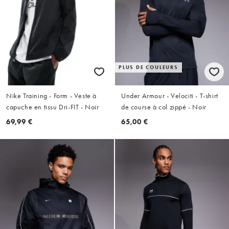
PLUS DE COULEURS
Nike Training - Form - Veste à
Under Armour - Velociti - T-shirt
capuche en tissu Dri-FIT - Noir
de course à col zippé - Noir
69,99 €
65,00 €