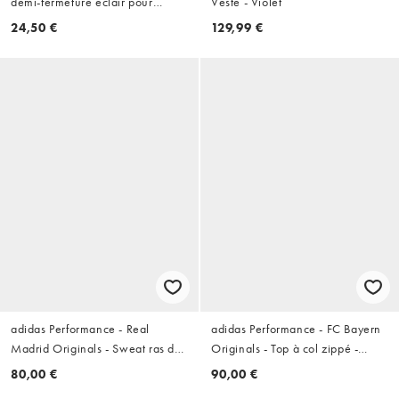
demi-fermeture éclair pour
Veste - Violet
homme - Noir
24,50 €
129,99 €
adidas Performance - Real
adidas Performance - FC Bayern
Madrid Originals - Sweat ras de
Originals - Top à col zippé -
cou - Bleu foncé
Beige
80,00 €
90,00 €