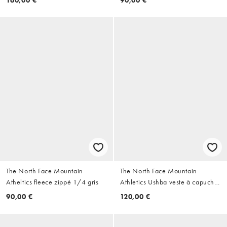
The North Face Mountain
The North Face Mountain
Atheltics fleece zippé 1/4 gris
Athletics Ushba veste à capuche
couleur pierre
90,00 €
120,00 €