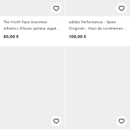
The North Face Mountain
adidas Performance - Spain
Athletics Glacier polaire zippée
Originals - Haut de survêtement -
1/4 grise
Bordeaux
80,00 €
100,00 €