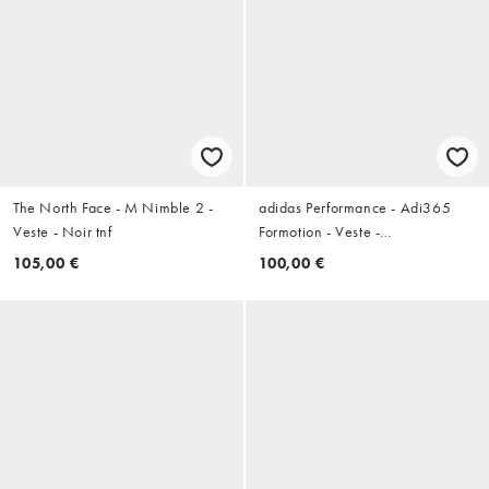
The North Face - M Nimble 2 -
adidas Performance - Adi365
Veste - Noir tnf
Formotion - Veste -
Onyx/argenté réfléchissant
105,00 €
100,00 €