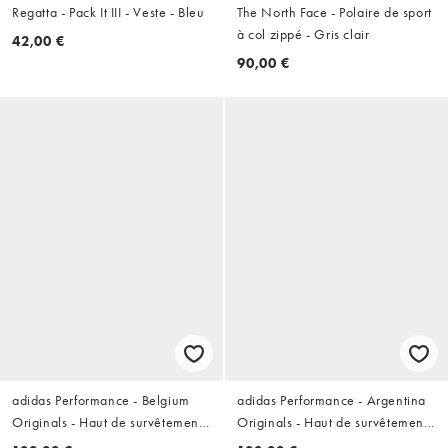
Regatta - Pack It III - Veste - Bleu
The North Face - Polaire de sport
à col zippé - Gris clair
42,00 €
90,00 €
adidas Performance - Belgium
adidas Performance - Argentina
Originals - Haut de survêtement -
Originals - Haut de survêtement -
Noir
Bleu lucide