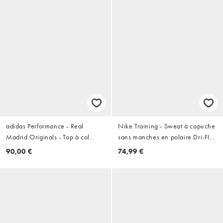
adidas Performance - Real
Nike Training - Sweat à capuche
Madrid Originals - Top à col
sans manches en polaire Dri-FIT -
zippé - Bleu foncé
Noir
90,00 €
74,99 €