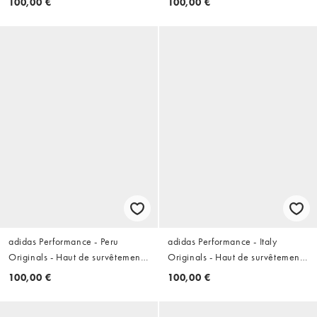
100,00 €
100,00 €
adidas Performance - Peru
adidas Performance - Italy
Originals - Haut de survêtement -
Originals - Haut de survêtement -
Noir
Bleu aérobleu
100,00 €
100,00 €