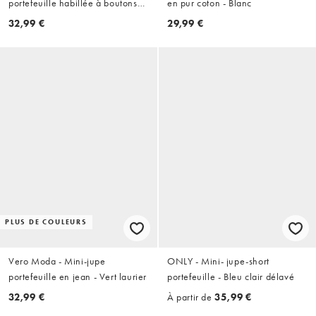
portefeuille habillée à boutons
en pur coton - Blanc
dorés - Kaki
32,99 €
29,99 €
PLUS DE COULEURS
Vero Moda - Mini-jupe
ONLY - Mini- jupe-short
portefeuille en jean - Vert laurier
portefeuille - Bleu clair délavé
32,99 €
À partir de
35,99 €