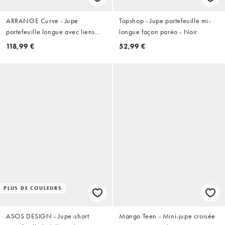
ARRANGE Curve - Jupe
Topshop - Jupe portefeuille mi-
portefeuille longue avec liens
longue façon paréo - Noir
noués à l'avant - Blanc
118,99 €
52,99 €
PLUS DE COULEURS
ASOS DESIGN - Jupe-short
Mango Teen - Mini-jupe croisée