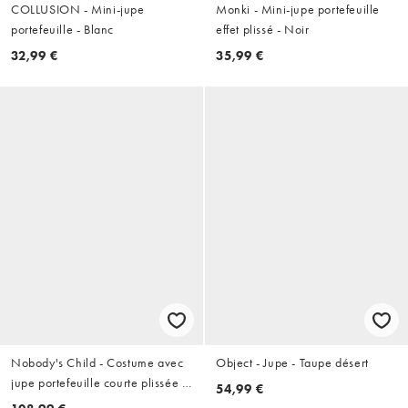
COLLUSION - Mini-jupe
Monki - Mini-jupe portefeuille
portefeuille - Blanc
effet plissé - Noir
32,99 €
35,99 €
Nobody's Child - Costume avec
Object - Jupe - Taupe désert
jupe portefeuille courte plissée et
54,99 €
blazer ajusté à carreaux - Rose