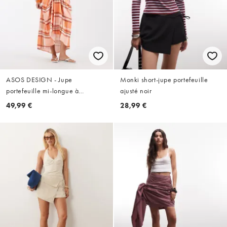
ASOS DESIGN - Jupe
Monki short-jupe portefeuille
portefeuille mi-longue à
ajusté noir
carreaux - Orange
49,99 €
28,99 €