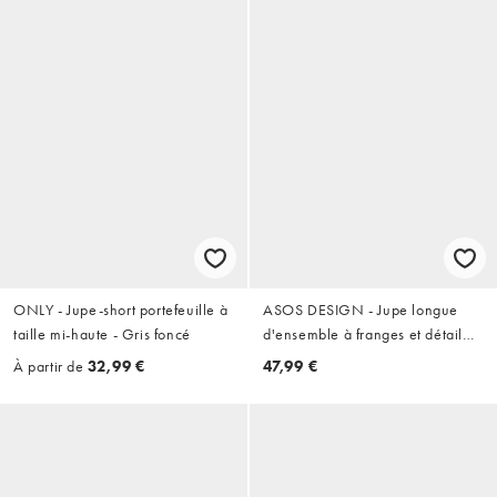
ONLY - Jupe-short portefeuille à
ASOS DESIGN - Jupe longue
taille mi-haute - Gris foncé
d'ensemble à franges et détail
paréo - Marron
À partir de
32,99 €
47,99 €