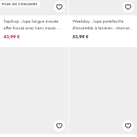
PLUS DE COULEURS
Topshop - Jupe longue évasée
Weekday - Jupe portefeuille
effet froissé avec liens noués -
d'ensemble à lanières - Marron
Chocolat
chiné
43,99 €
53,99 €