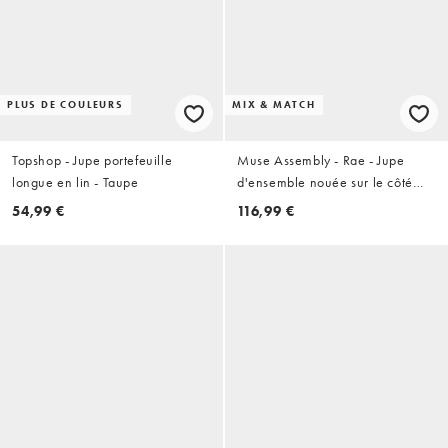
PLUS DE COULEURS
MIX & MATCH
Topshop - Jupe portefeuille
Muse Assembly - Rae - Jupe
longue en lin - Taupe
d'ensemble nouée sur le côté
avec bordure en dentelle
54,99 €
116,99 €