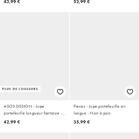
43,99 €
52,99 €
PLUS DE COULEURS
ASOS DESIGN - Jupe
Pieces - Jupe portefeuille mi-
portefeuille longueur fantaisie -
longue - Noir à pois
Noir
42,99 €
35,99 €