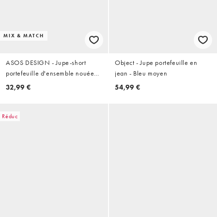
MIX & MATCH
ASOS DESIGN - Jupe-short
Object - Jupe portefeuille en
portefeuille d'ensemble nouée
jean - Bleu moyen
sur le côté - Jaune
32,99 €
54,99 €
Réduc