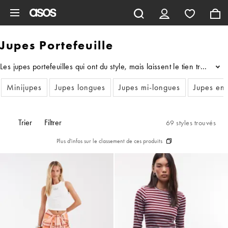
Aller au contenu principal
Jupes Portefeuille
Les jupes portefeuilles qui ont du style, mais laissent le tien tran
...
Minijupes
Jupes longues
Jupes mi-longues
Jupes en 
Trier
Filtrer
69 styles trouvés
Plus d'infos sur le classement de ces produits