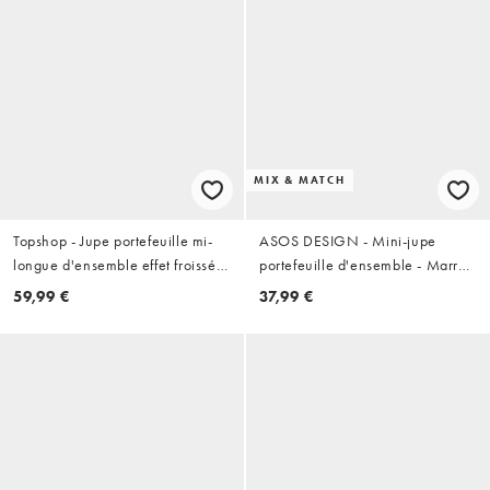
MIX & MATCH
Topshop - Jupe portefeuille mi-
ASOS DESIGN - Mini-jupe
longue d'ensemble effet froissé à
portefeuille d'ensemble - Marron
surpiqûres contrastantes - Écru
chocolat
59,99 €
37,99 €