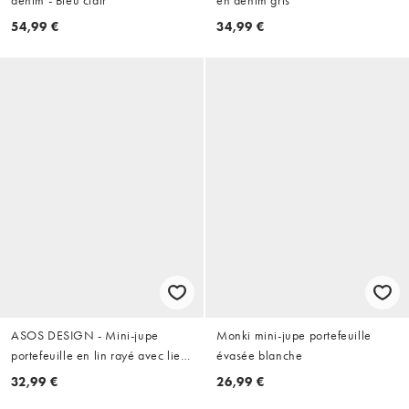
denim - Bleu clair
en denim gris
54,99 €
34,99 €
ASOS DESIGN - Mini-jupe
Monki mini-jupe portefeuille
portefeuille en lin rayé avec liens
évasée blanche
noués - Neutre
32,99 €
26,99 €