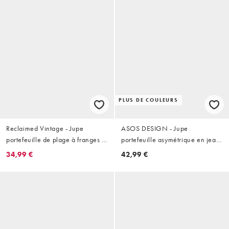
PLUS DE COULEURS
Reclaimed Vintage - Jupe
ASOS DESIGN - Jupe
portefeuille de plage à franges et
portefeuille asymétrique en jean
boutons effet perles - Crème
- Bleu moyen
34,99 €
42,99 €