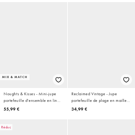
MIX & MATCH
Noughts & Kisses - Mini-jupe
Reclaimed Vintage - Jupe
portefeuille d'ensemble en lin
portefeuille de plage en maille
avec liens à nouer - Blanc
crochetée
55,99 €
34,99 €
Réduc