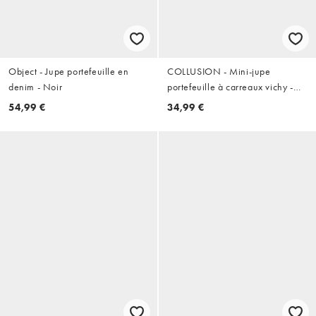
Object - Jupe portefeuille en
COLLUSION - Mini-jupe
denim - Noir
portefeuille à carreaux vichy -
Noir/beige
54,99 €
34,99 €