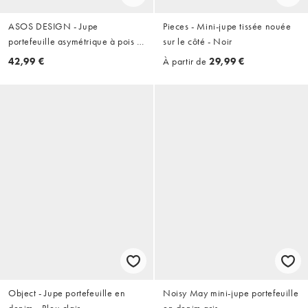
ASOS DESIGN - Jupe
Pieces - Mini-jupe tissée nouée
portefeuille asymétrique à pois -
sur le côté - Noir
Marron
42,99 €
À partir de
29,99 €
Object - Jupe portefeuille en
Noisy May mini-jupe portefeuille