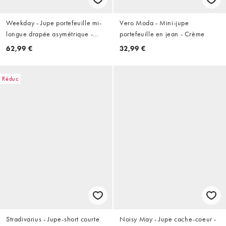
Weekday - Jupe portefeuille mi-
Vero Moda - Mini-jupe
longue drapée asymétrique -
portefeuille en jean - Crème
Noir
62,99 €
32,99 €
Réduc
Stradivarius - Jupe-short courte
Noisy May - Jupe cache-coeur -