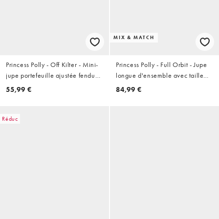
MIX & MATCH
Princess Polly - Off Kilter - Mini-
Princess Polly - Full Orbit - Jupe
jupe portefeuille ajustée fendue
longue d'ensemble avec taille
sur le côté - Blanc
froncée et anneau en résine -
55,99 €
84,99 €
Crème
Réduc