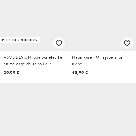
PLUS DE COULEURS
ASOS DESIGN jupe portefeuille
Neon Rose - Mini jupe-short -
en mélange de lin couleur
Blanc
chocolat, ensemble coordonné
39,99 €
40,99 €