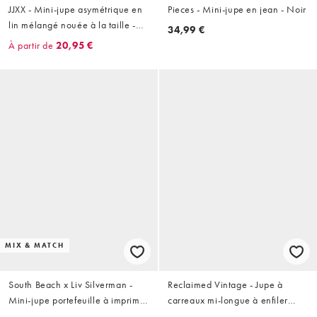
JJXX - Mini-jupe asymétrique en
Pieces - Mini-jupe en jean - Noir
lin mélangé nouée à la taille -
34,99 €
Rose
À partir de
20,95 €
MIX & MATCH
South Beach x Liv Silverman -
Reclaimed Vintage - Jupe à
Mini-jupe portefeuille à imprimé
carreaux mi-longue à enfiler
animal - Multicolore
avec détails noués - Noir