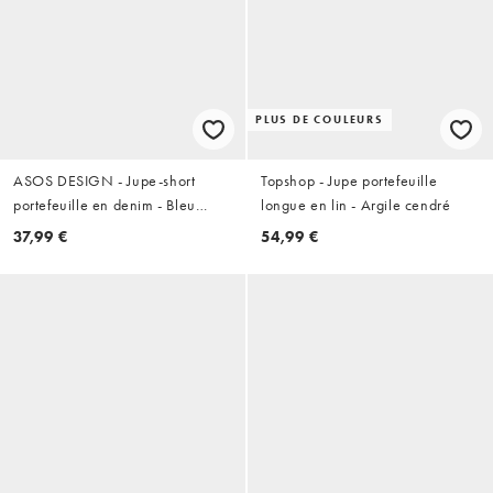
PLUS DE COULEURS
ASOS DESIGN - Jupe-short
Topshop - Jupe portefeuille
portefeuille en denim - Bleu
longue en lin - Argile cendré
moyen délavé
37,99 €
54,99 €