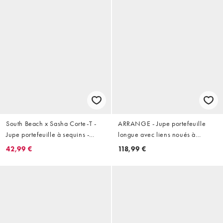
South Beach x Sasha Corte-T -
ARRANGE - Jupe portefeuille
Jupe portefeuille à sequins -
longue avec liens noués à
Violet
l'avant - Blanc
42,99 €
118,99 €