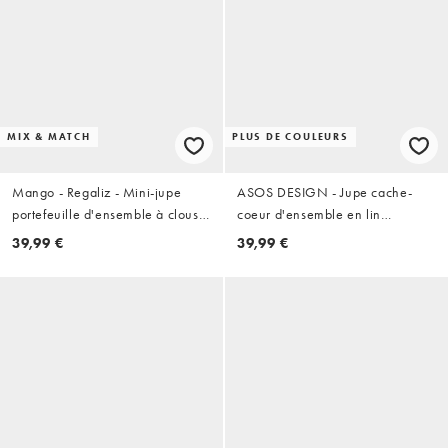
MIX & MATCH
PLUS DE COULEURS
Mango - Regaliz - Mini-jupe
ASOS DESIGN - Jupe cache-
portefeuille d'ensemble à clous -
coeur d'ensemble en lin
Noir
mélangé - Babeurre
39,99 €
39,99 €