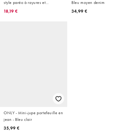
style paréo à rayures et
Bleu moyen denim
broderies - Rose chewing-gum
18,19 €
34,99 €
ONLY - Mini-jupe portefeuille en
jean - Bleu clair
35,99 €