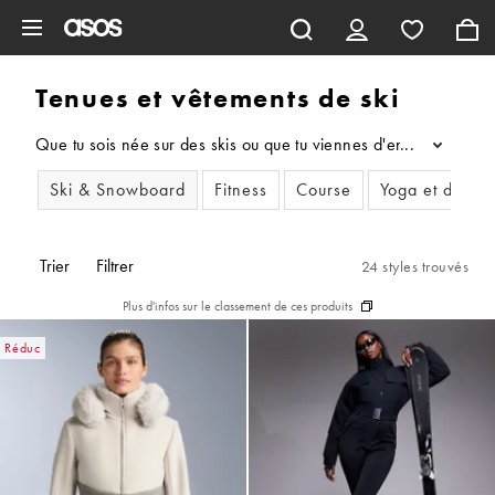
Aller au contenu principal
Tenues et vêtements de ski
Que tu sois née sur des skis ou que tu viennes d'entrer en pis
...
Ski & Snowboard
Fitness
Course
Yoga et de Pil
Trier
Filtrer
24 styles trouvés
Plus d'infos sur le classement de ces produits
Réduc