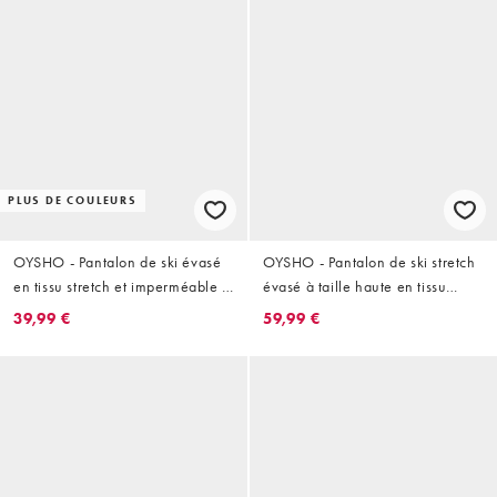
PLUS DE COULEURS
OYSHO - Pantalon de ski évasé
OYSHO - Pantalon de ski stretch
en tissu stretch et imperméable -
évasé à taille haute en tissu
Marron clair
déperlant - Noir
39,99 €
59,99 €