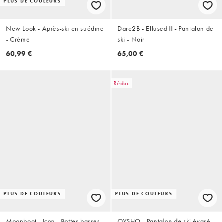
PLUS DE COULEURS
New Look - Après-ski en suédine
Dare2B - Effused II - Pantalon de
- Crème
ski - Noir
60,99 €
65,00 €
Réduc
PLUS DE COULEURS
PLUS DE COULEURS
Moonboot - Icon - Bottes basses
OYSHO - Pantalon de ski évasé