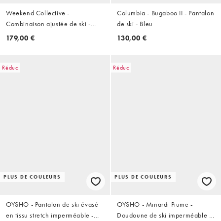
Weekend Collective -
Columbia - Bugaboo II - Pantalon
Combinaison ajustée de ski -
de ski - Bleu
Prune
179,00 €
130,00 €
Réduc
Réduc
PLUS DE COULEURS
PLUS DE COULEURS
OYSHO - Pantalon de ski évasé
OYSHO - Minardi Piume -
en tissu stretch imperméable -
Doudoune de ski imperméable -