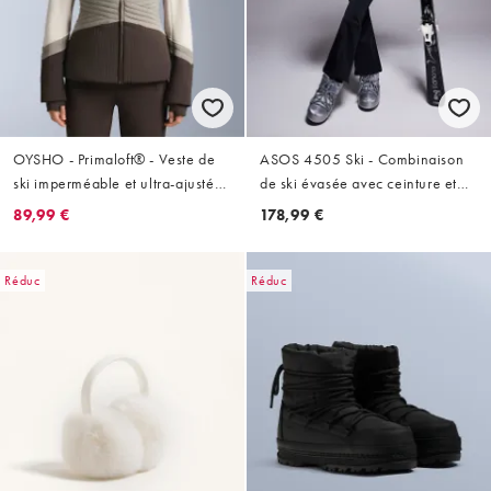
OYSHO - Primaloft® - Veste de
ASOS 4505 Ski - Combinaison
ski imperméable et ultra-ajustée
de ski évasée avec ceinture et
effet color block - Vison pâle
col cheminée - Noir
89,99 €
178,99 €
Réduc
Réduc