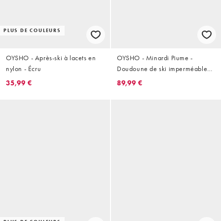
PLUS DE COULEURS
OYSHO - Après-ski à lacets en
OYSHO - Minardi Piume -
nylon - Écru
Doudoune de ski imperméable
en satin - Jaune
35,99 €
89,99 €