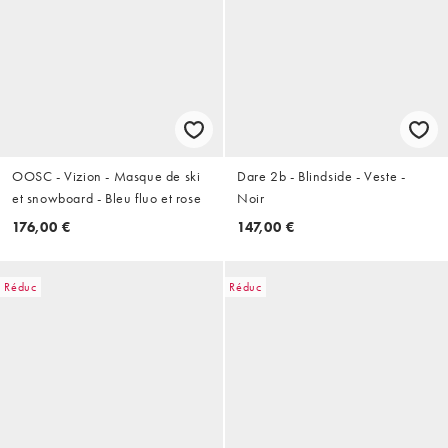
OOSC - Vizion - Masque de ski
Dare 2b - Blindside - Veste -
et snowboard - Bleu fluo et rose
Noir
176,00 €
147,00 €
Réduc
Réduc