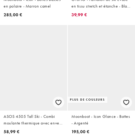
en polaire - Marron camel
en tissu stretch et étanche - Blanc
cassé
285,00 €
39,99 €
PLUS DE COULEURS
ASOS 4505 Tall Ski - Combi
Moonboot - Icon Glance - Bottes
moulante thermique avec envers
- Argenté
en polaire et traitement
58,99 €
195,00 €