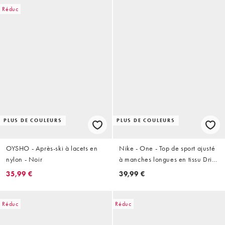
Réduc
PLUS DE COULEURS
PLUS DE COULEURS
OYSHO - Après-ski à lacets en
Nike - One - Top de sport ajusté
nylon - Noir
à manches longues en tissu Dri-
FIT - Blanc
35,99 €
39,99 €
Réduc
Réduc