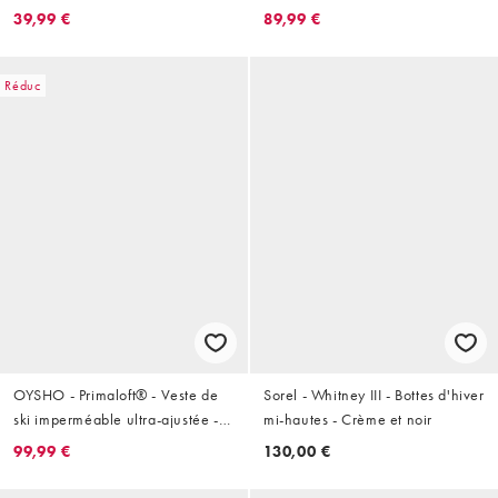
Gris
Noir
39,99 €
89,99 €
Réduc
OYSHO - Primaloft® - Veste de
Sorel - Whitney III - Bottes d'hiver
ski imperméable ultra-ajustée -
mi-hautes - Crème et noir
Rouge
99,99 €
130,00 €