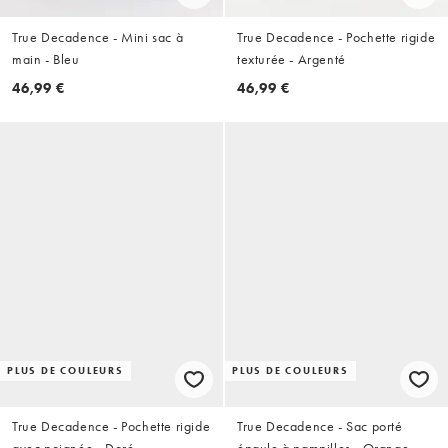
True Decadence - Mini sac à
True Decadence - Pochette rigide
main - Bleu
texturée - Argenté
46,99 €
46,99 €
PLUS DE COULEURS
PLUS DE COULEURS
True Decadence - Pochette rigide
True Decadence - Sac porté
avec poignée - Doré
épaule à pampilles - Orange