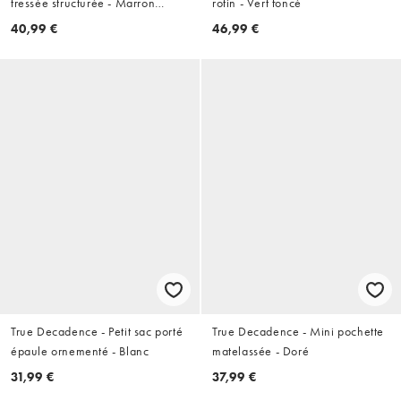
tressée structurée - Marron
rotin - Vert foncé
chocolat
40,99 €
46,99 €
True Decadence - Petit sac porté
True Decadence - Mini pochette
épaule ornementé - Blanc
matelassée - Doré
31,99 €
37,99 €