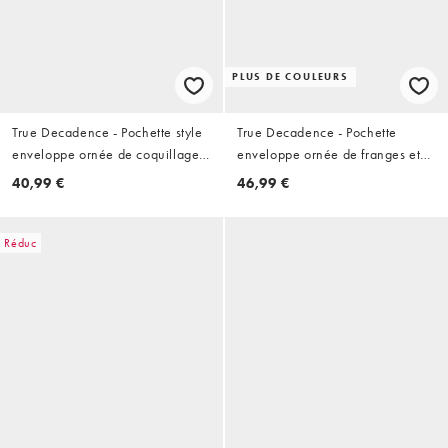
PLUS DE COULEURS
True Decadence - Pochette style
True Decadence - Pochette
enveloppe ornée de coquillages
enveloppe ornée de franges et
- Doré pâle
perles - Vert olive
40,99 €
46,99 €
Réduc