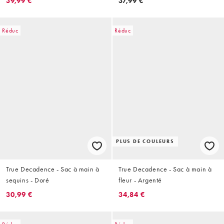
39,99 €
37,99 €
Réduc
Réduc
PLUS DE COULEURS
True Decadence - Sac à main à
True Decadence - Sac à main à
sequins - Doré
fleur - Argenté
30,99 €
34,84 €