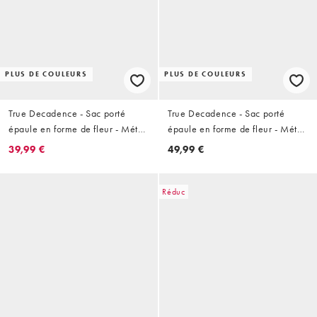
PLUS DE COULEURS
PLUS DE COULEURS
True Decadence - Sac porté
True Decadence - Sac porté
épaule en forme de fleur - Métal
épaule en forme de fleur - Métal
argenté
doré
39,99 €
49,99 €
Réduc