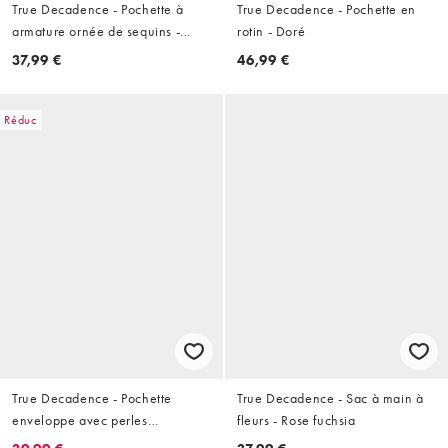
True Decadence - Pochette à
True Decadence - Pochette en
armature ornée de sequins -
rotin - Doré
Crème
37,99 €
46,99 €
Réduc
True Decadence - Pochette
True Decadence - Sac à main à
enveloppe avec perles
fleurs - Rose fuchsia
ornementées - Blanc