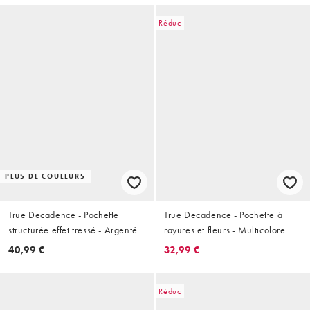
Réduc
PLUS DE COULEURS
True Decadence - Pochette
True Decadence - Pochette à
structurée effet tressé - Argenté
rayures et fleurs - Multicolore
métallisé
40,99 €
32,99 €
Réduc