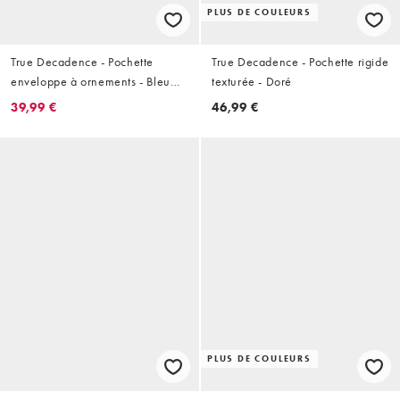
PLUS DE COULEURS
True Decadence - Pochette
True Decadence - Pochette rigide
enveloppe à ornements - Bleu
texturée - Doré
sarcelle
39,99 €
46,99 €
PLUS DE COULEURS