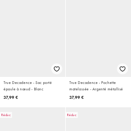
True Decadence - Sac porté
True Decadence - Pochette
épaule à nœud - Blanc
matelassée - Argenté métallisé
37,99 €
37,99 €
Réduc
Réduc