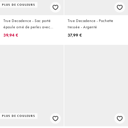
PLUS DE COULEURS
True Decadence - Sac porté
True Decadence - Pochette
épaule orné de perles avec
tressée - Argenté
fleurs - Doré
39,94 €
37,99 €
PLUS DE COULEURS