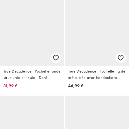
True Decadence - Pochette ronde
True Decadence - Pochette rigide
structurée et tissée - Doré
métallisée avec bandoulière
métallisé
amovible - Doré
31,99 €
46,99 €