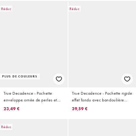
Réduc
Réduc
PLUS DE COULEURS
True Decadence - Pochette
True Decadence - Pochette rigide
enveloppe ornée de perles et
effet fondu avec bandoulière
franges - Doré
amovible - Doré
23,49 €
39,59 €
Réduc