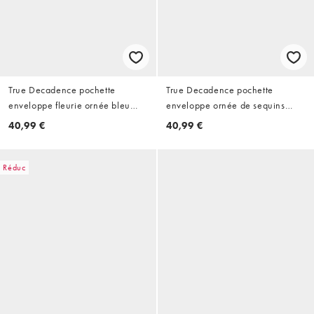
True Decadence pochette
True Decadence pochette
enveloppe fleurie ornée bleu
enveloppe ornée de sequins
sarcelle
dorés
40,99 €
40,99 €
Réduc