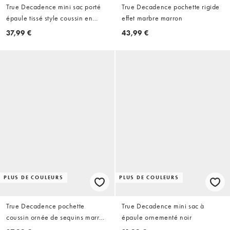
True Decadence mini sac porté
True Decadence pochette rigide
épaule tissé style coussin en
effet marbre marron
mauve violet
37,99 €
43,99 €
PLUS DE COULEURS
PLUS DE COULEURS
True Decadence pochette
True Decadence mini sac à
coussin ornée de sequins marron
épaule ornementé noir
chocolat