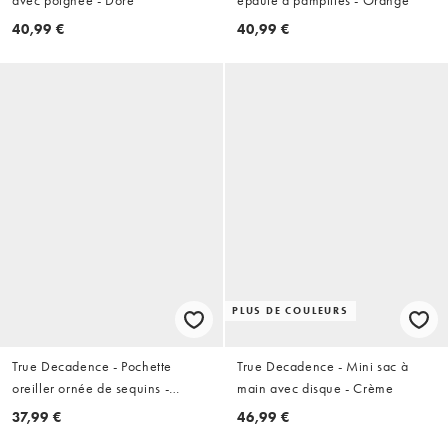
40,99 €
40,99 €
PLUS DE COULEURS
True Decadence - Pochette
True Decadence - Mini sac à
oreiller ornée de sequins -
main avec disque - Crème
Bronze doré
37,99 €
46,99 €