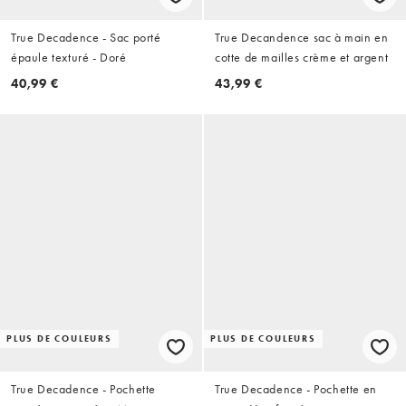
True Decadence - Sac porté
True Decandence sac à main en
épaule texturé - Doré
cotte de mailles crème et argent
40,99 €
43,99 €
PLUS DE COULEURS
PLUS DE COULEURS
True Decadence - Pochette
True Decadence - Pochette en