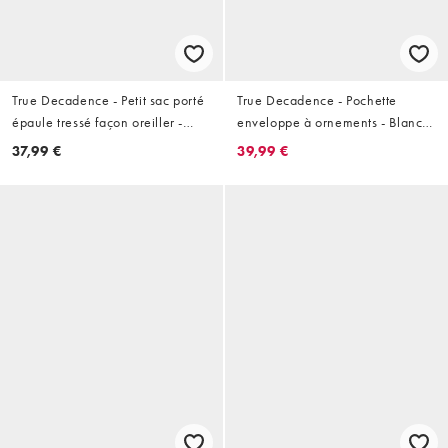
True Decadence - Petit sac porté
True Decadence - Pochette
épaule tressé façon oreiller -
enveloppe à ornements - Blanc
Crème
et rose
37,99 €
39,99 €