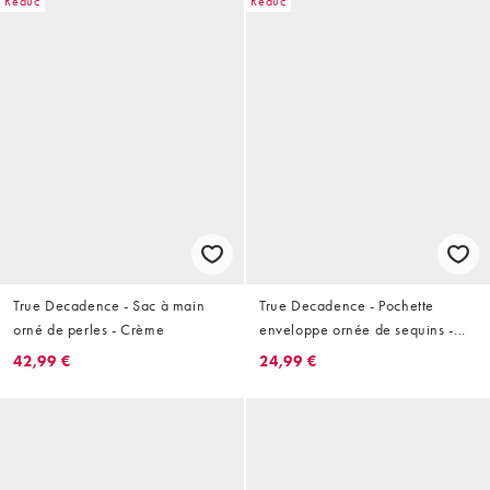
Réduc
Réduc
True Decadence - Sac à main
True Decadence - Pochette
orné de perles - Crème
enveloppe ornée de sequins -
Bordeaux
42,99 €
24,99 €