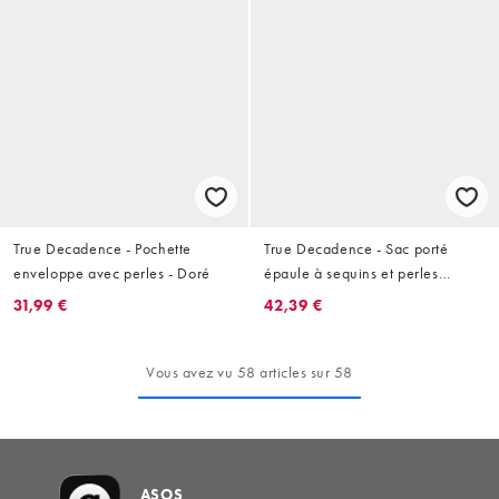
True Decadence - Pochette
True Decadence - Sac porté
enveloppe avec perles - Doré
épaule à sequins et perles
nacrées - Blanc
31,99 €
42,39 €
Vous avez vu 58 articles sur 58
ASOS