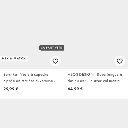
ÇA PART VITE
MIX & MATCH
Bershka - Veste à capuche
ASOS DESIGN - Robe longue à
zippée en matière duveteuse -
dos nu en tulle avec col montant
Noir
et godets contrastants - Citron
29,99 €
64,99 €
vert