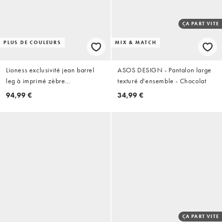
ÇA PART VITE
PLUS DE COULEURS
MIX & MATCH
Lioness exclusivité jean barrel
ASOS DESIGN - Pantalon large
leg à imprimé zèbre
texturé d'ensemble - Chocolat
monochrome
94,99 €
34,99 €
ÇA PART VITE