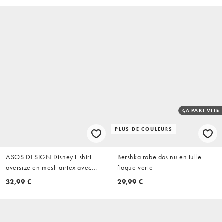
ÇA PART VITE
PLUS DE COULEURS
ASOS DESIGN Disney t-shirt
Bershka robe dos nu en tulle
oversize en mesh airtex avec
floqué verte
imprimé varsity Mickey Mouse
32,99 €
29,99 €
rouge