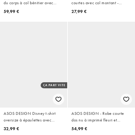
du corps à col bénitier avec
courtes avec col montant -
détail floral au col en terracotta
Chocolat
59,99 €
27,99 €
ÇA PART VITE
ASOS DESIGN Disney t-shirt
ASOS DESIGN - Robe courte
oversize à épaulettes avec
dos nu à imprimé fleuri et
imprimé varsity Mickey Mouse
franges - Noir
32,99 €
54,99 €
en gris chiné