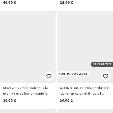
49,99 €
25,99 €
ÇA PART VITE
PLUS DE COULEURS
Stradivarius robe midi en tulle
ASOS DESIGN Petite combishort
imprimé avec finition dentelle
tablier en coton et lin corail
noire
rouge
29,99 €
39,99 €