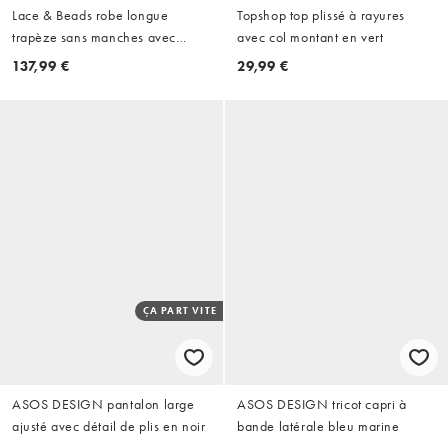
Lace & Beads robe longue
Topshop top plissé à rayures
trapèze sans manches avec
avec col montant en vert
détail choker en olive
137,99 €
29,99 €
ÇA PART VITE
ASOS DESIGN pantalon large
ASOS DESIGN tricot capri à
ajusté avec détail de plis en noir
bande latérale bleu marine