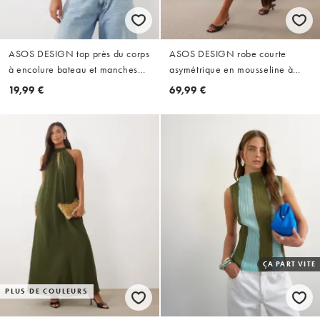
ASOS DESIGN top près du corps
ASOS DESIGN robe courte
à encolure bateau et manches
asymétrique en mousseline à
courtes chauve-souris noir
une épaule couleur chocolat
19,99 €
69,99 €
ÇA PART VITE
PLUS DE COULEURS