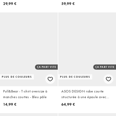
manches raglan et imprimé
basse - Délavage effet usé
29,99 €
59,99 €
Mickey Mouse
ÇA PART VITE
ÇA PART VITE
PLUS DE COULEURS
PLUS DE COULEURS
Pull&Bear - T-shirt oversize à
ASOS DESIGN robe courte
manches courtes - Bleu pâle
structurée à une épaule avec
finitions dorées en tissu scuba
14,99 €
64,99 €
noir