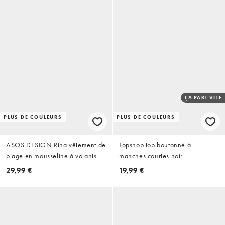
ÇA PART VITE
PLUS DE COULEURS
PLUS DE COULEURS
ASOS DESIGN Rina vêtement de
Topshop top boutonné à
plage en mousseline à volants
manches courtes noir
noir
29,99 €
19,99 €