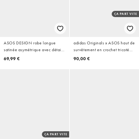
ÇA PART VITE
ASOS DESIGN robe longue
adidas Originals x ASOS haut de
satinée asymétrique avec détail
survêtement en crochet tricoté
plissé en bleu sarcelle
blanc cassé
69,99 €
90,00 €
ÇA PART VITE