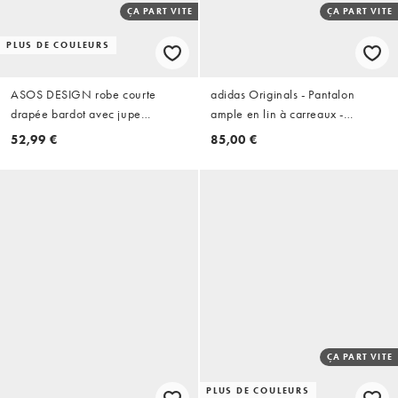
ÇA PART VITE
ÇA PART VITE
PLUS DE COULEURS
ASOS DESIGN robe courte
adidas Originals - Pantalon
drapée bardot avec jupe
ample en lin à carreaux -
asymétrique en tissu style scuba
Cristal/aurora coffee
52,99 €
85,00 €
marron
ÇA PART VITE
PLUS DE COULEURS