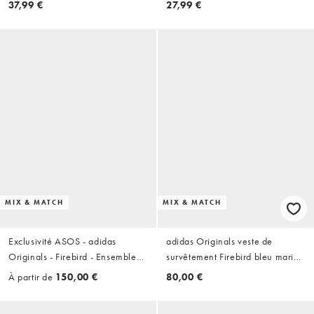
37,99 €
27,99 €
MIX & MATCH
MIX & MATCH
Exclusivité ASOS - adidas
adidas Originals veste de
Originals - Firebird - Ensemble
survêtement Firebird bleu marine
de survêtement - Bleu marine et
et rouge - exclusivité ASOS
À partir de
150,00 €
80,00 €
rouge