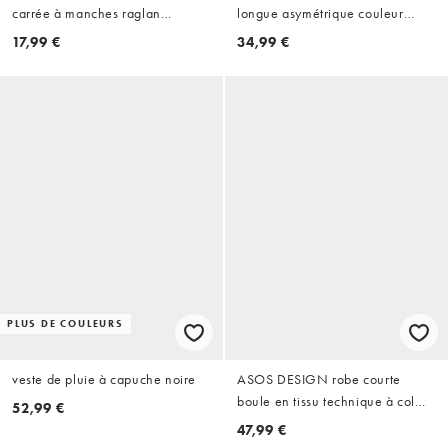
carrée à manches raglan
longue asymétrique couleur
contrastantes crème et kaki
chocolat
17,99 €
34,99 €
PLUS DE COULEURS
veste de pluie à capuche noire
ASOS DESIGN robe courte
boule en tissu technique à col
52,99 €
froncé imprimée
47,99 €