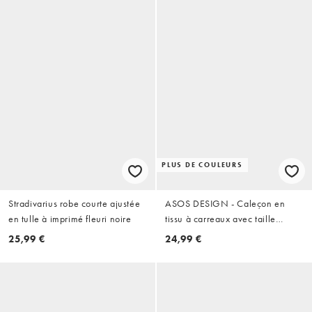
PLUS DE COULEURS
Stradivarius robe courte ajustée
ASOS DESIGN - Caleçon en
en tulle à imprimé fleuri noire
tissu à carreaux avec taille
double - Marron et bleu
25,99 €
24,99 €