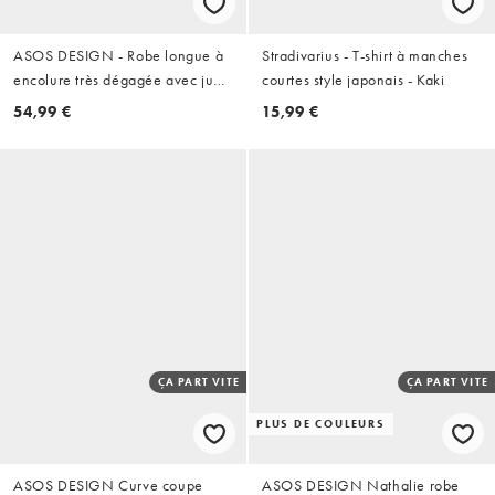
ASOS DESIGN - Robe longue à
Stradivarius - T-shirt à manches
encolure très dégagée avec jupe
courtes style japonais - Kaki
drapée asymétrique superposée
54,99 €
15,99 €
- Bleu marine
ÇA PART VITE
ÇA PART VITE
PLUS DE COULEURS
ASOS DESIGN Curve coupe
ASOS DESIGN Nathalie robe