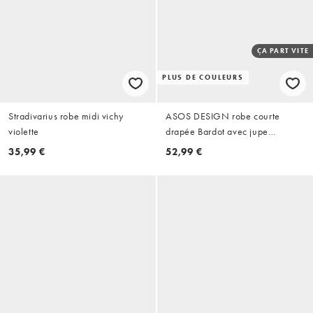
ÇA PART VITE
PLUS DE COULEURS
Stradivarius robe midi vichy
ASOS DESIGN robe courte
violette
drapée Bardot avec jupe
asymétrique en tissu scuba
35,99 €
52,99 €
sauge