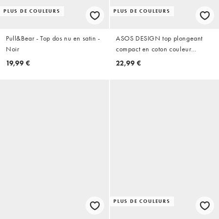
PLUS DE COULEURS
PLUS DE COULEURS
Pull&Bear - Top dos nu en satin -
ASOS DESIGN top plongeant
Noir
compact en coton couleur
buttermilk
19,99 €
22,99 €
PLUS DE COULEURS