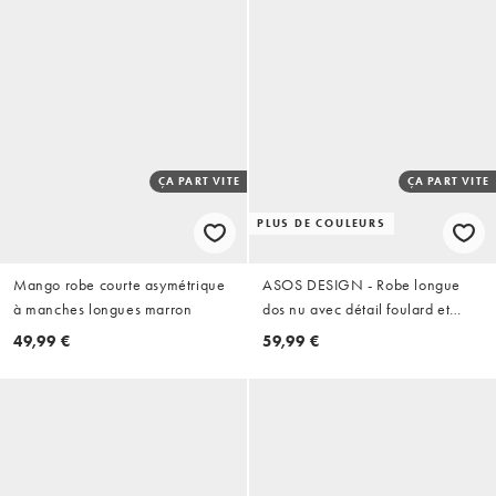
ÇA PART VITE
ÇA PART VITE
PLUS DE COULEURS
Mango robe courte asymétrique
ASOS DESIGN - Robe longue
à manches longues marron
dos nu avec détail foulard et
ourlet volanté - Chocolat amer
49,99 €
59,99 €