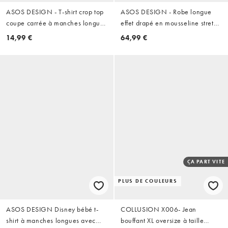
ASOS DESIGN - T-shirt crop top
ASOS DESIGN - Robe longue
coupe carrée à manches longues
effet drapé en mousseline stretch
- Noir
à imprimé fleuri - Rose
14,99 €
64,99 €
ÇA PART VITE
PLUS DE COULEURS
ASOS DESIGN Disney bébé t-
COLLUSION X006- Jean
shirt à manches longues avec
bouffant XL oversize à taille