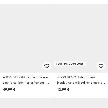
PLUS DE COULEURS
ASOS DESIGN - Robe courte en
ASOS DESIGN débardeur
satin à col bénitier et franges -
Henley côtelé à col rond en bleu
Ivoire
sarcelle
49,99 €
12,99 €