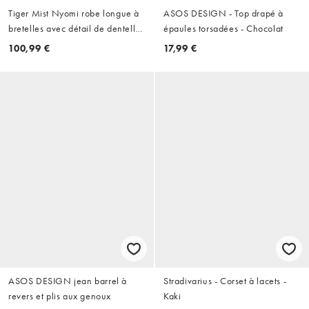
Tiger Mist Nyomi robe longue à
ASOS DESIGN - Top drapé à
bretelles avec détail de dentelle,
épaules torsadées - Chocolat
découpes et lien au dos, à fleurs
100,99 €
17,99 €
violettes
ASOS DESIGN jean barrel à
Stradivarius - Corset à lacets -
revers et plis aux genoux
Kaki