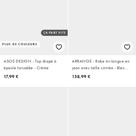
ÇA PART VITE
PLUS DE COULEURS
ASOS DESIGN - Top drapé à
ARRANGE - Robe mi-longue en
épaule torsadée - Crème
jean avec taille cintrée - Bleu
moyen délavé
17,99 €
158,99 €