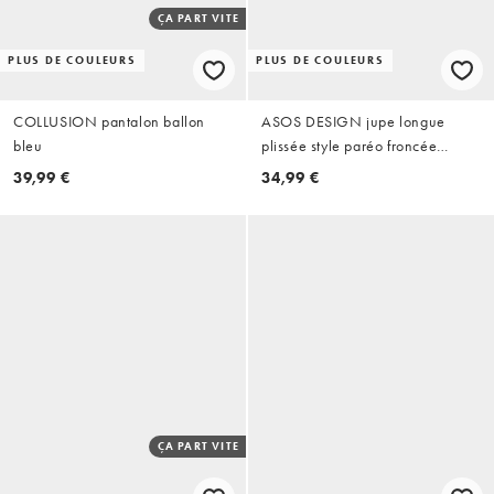
ÇA PART VITE
PLUS DE COULEURS
PLUS DE COULEURS
COLLUSION pantalon ballon
ASOS DESIGN jupe longue
bleu
plissée style paréo froncée
couleur vin
39,99 €
34,99 €
ÇA PART VITE