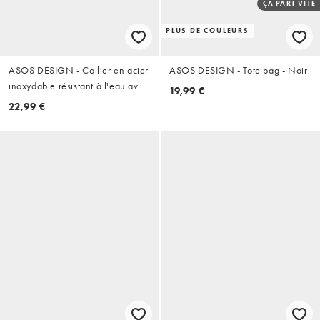
ÇA PART VITE
PLUS DE COULEURS
ASOS DESIGN - Collier en acier
ASOS DESIGN - Tote bag - Noir
inoxydable résistant à l'eau avec
19,99 €
pendentif pièce gravée - Argenté
22,99 €