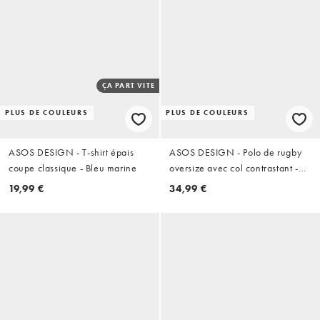
ÇA PART VITE
PLUS DE COULEURS
PLUS DE COULEURS
ASOS DESIGN - T-shirt épais
ASOS DESIGN - Polo de rugby
coupe classique - Bleu marine
oversize avec col contrastant -
Marron
19,99 €
34,99 €