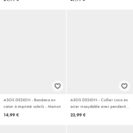
ASOS DESIGN - Bandana en
ASOS DESIGN - Collier croix en
coton à imprimé soleils - Marron
acier inoxydable avec pendentif
en pierre citrine et cristal - Doré
14,99 €
22,99 €