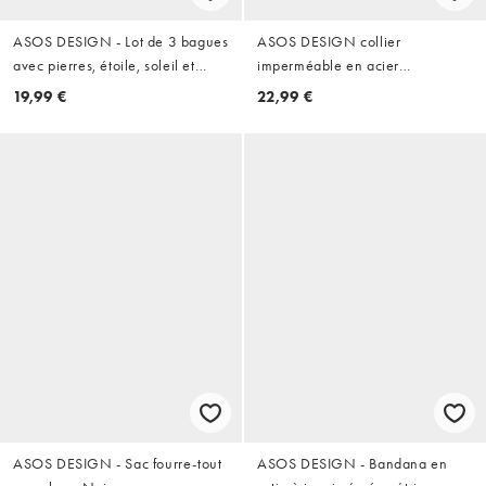
ASOS DESIGN - Lot de 3 bagues
ASOS DESIGN collier
avec pierres, étoile, soleil et
imperméable en acier
citrine - Argenté
inoxydable avec pendentif carré
19,99 €
22,99 €
en lapis-lazuli doré
ASOS DESIGN - Sac fourre-tout
ASOS DESIGN - Bandana en