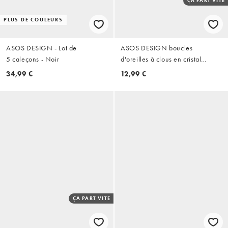
ÇA PART VITE
PLUS DE COULEURS
ASOS DESIGN - Lot de
ASOS DESIGN boucles
5 caleçons - Noir
d'oreilles à clous en cristal
argenté
34,99 €
12,99 €
ÇA PART VITE