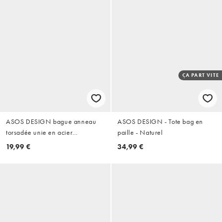
ÇA PART VITE
ASOS DESIGN bague anneau
ASOS DESIGN - Tote bag en
torsadée unie en acier
paille - Naturel
inoxydable imperméable doré
19,99 €
34,99 €