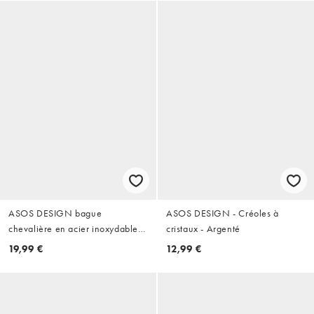
ASOS DESIGN bague
ASOS DESIGN - Créoles à
chevalière en acier inoxydable
cristaux - Argenté
imperméable st chris en argent
19,99 €
12,99 €
vieilli