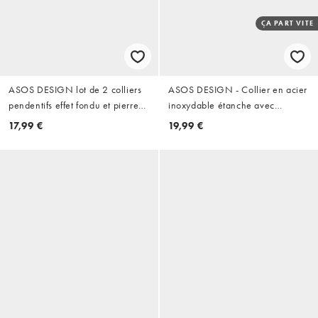
ÇA PART VITE
ASOS DESIGN lot de 2 colliers
ASOS DESIGN - Collier en acier
pendentifs effet fondu et pierre
inoxydable étanche avec
en argent
pendentif double étoile - Argenté
17,99 €
19,99 €