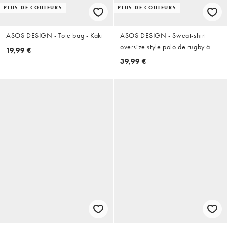
PLUS DE COULEURS
PLUS DE COULEURS
ASOS DESIGN - Tote bag - Kaki
ASOS DESIGN - Sweat-shirt
oversize style polo de rugby à
19,99 €
rayures et imprimé graphique -
39,99 €
Bleu marine