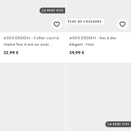
ÇA PART VITE
PLUS DE COULEURS
ASOS DESIGN - Collier court à
ASOS DESIGN - Sac à dos
chaîne fine 4 mm en acier
élégant - Noir
inoxydable étanche - Argenté
22,99 €
39,99 €
ÇA PART VITE