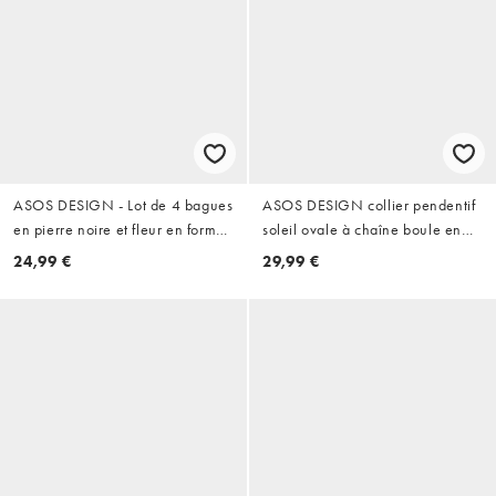
ASOS DESIGN - Lot de 4 bagues
ASOS DESIGN collier pendentif
en pierre noire et fleur en forme
soleil ovale à chaîne boule en
de chevalière - Doré vieilli
acier inoxydable imperméable
24,99 €
29,99 €
lot de 2 doré