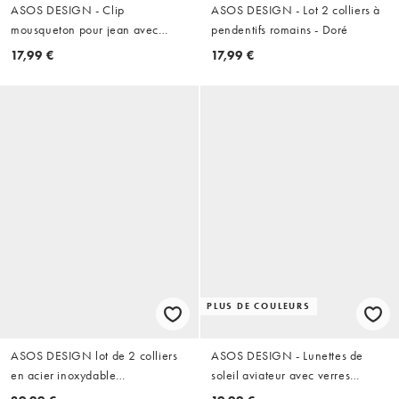
ASOS DESIGN - Clip
ASOS DESIGN - Lot 2 colliers à
mousqueton pour jean avec
pendentifs romains - Doré
breloques santiag et cerise -
17,99 €
17,99 €
Rouge
PLUS DE COULEURS
ASOS DESIGN lot de 2 colliers
ASOS DESIGN - Lunettes de
en acier inoxydable
soleil aviateur avec verres
imperméables avec pendentif
marron - Marron écaille de