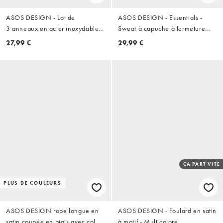
ASOS DESIGN - Lot de
ASOS DESIGN - Essentials -
3 anneaux en acier inoxydable
Sweat à capuche à fermeture
imperméable - Argenté
éclair - Noir
27,99 €
29,99 €
ÇA PART VITE
PLUS DE COULEURS
ASOS DESIGN robe longue en
ASOS DESIGN - Foulard en satin
satin coupée en biais avec col
à motif - Multicolore