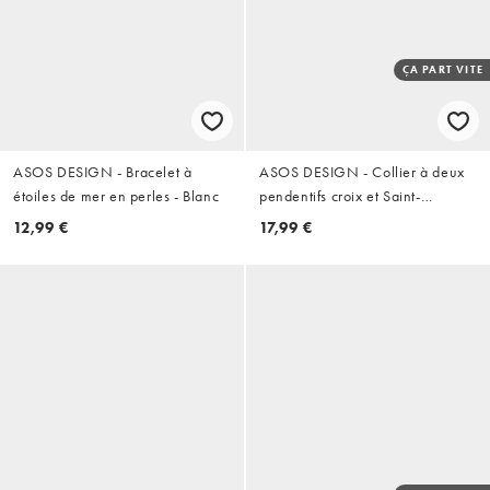
ÇA PART VITE
ASOS DESIGN - Bracelet à
ASOS DESIGN - Collier à deux
étoiles de mer en perles - Blanc
pendentifs croix et Saint-
Christophe - Doré
12,99 €
17,99 €