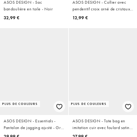
ASOS DESIGN - Sac
ASOS DESIGN - Collier avec
bandoulière en toile - Noir
pendentif croix orné de cristaux -
Doré
32,99 €
12,99 €
PLUS DE COULEURS
PLUS DE COULEURS
ASOS DESIGN - Essentials -
ASOS DESIGN - Tote bag en
Pantalon de jogging ajusté - Gris
imitation cuir avec foulard satiné
chiné
à motif cachemire - Noir
29,99 €
37,99 €