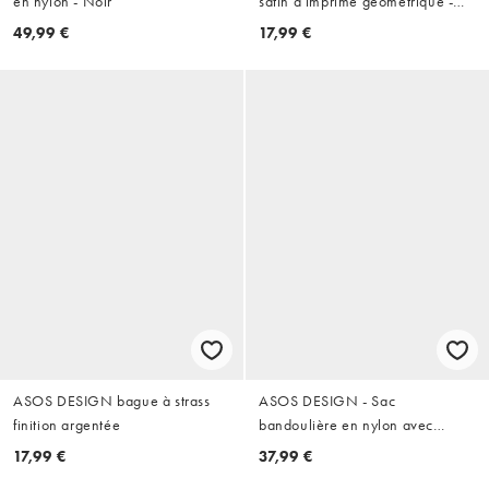
en nylon - Noir
satin à imprimé géométrique -
Marron
49,99 €
17,99 €
ASOS DESIGN bague à strass
ASOS DESIGN - Sac
finition argentée
bandoulière en nylon avec
surpiqûres contrastantes - Noir
17,99 €
37,99 €