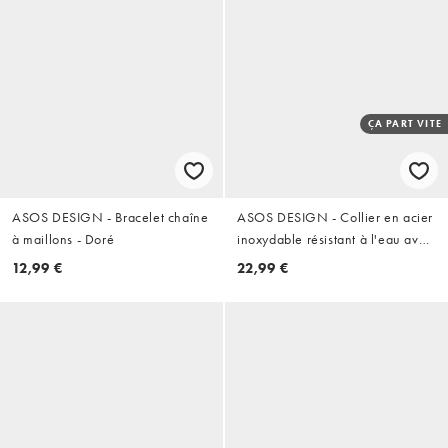
ÇA PART VITE
ASOS DESIGN - Bracelet chaîne
ASOS DESIGN - Collier en acier
à maillons - Doré
inoxydable résistant à l'eau avec
deux pendentifs - Doré
12,99 €
22,99 €