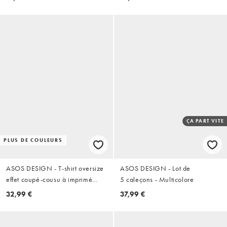
ÇA PART VITE
PLUS DE COULEURS
ASOS DESIGN - T-shirt oversize
ASOS DESIGN - Lot de
effet coupé-cousu à imprimé
5 caleçons - Multicolore
Coca Cola - Bleu marine
32,99 €
37,99 €