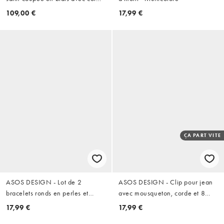
drapé et détail de manches à
109,00 €
17,99 €
franges à imprimé placé
ÇA PART VITE
ASOS DESIGN - Lot de 2
ASOS DESIGN - Clip pour jean
bracelets ronds en perles et
avec mousqueton, corde et 8
chaîne en corde - Bleu
balles - Argenté
17,99 €
17,99 €