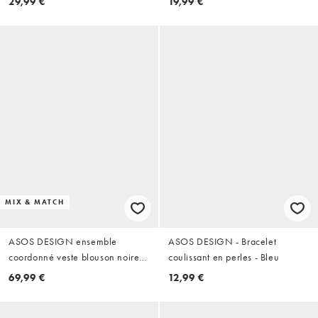
29,99 €
19,99 €
étoile argenté
tortue
MIX & MATCH
ASOS DESIGN ensemble
ASOS DESIGN - Bracelet
coordonné veste blouson noire
coulissant en perles - Bleu
en seersucker
69,99 €
12,99 €