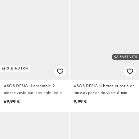
ÇA PART VITE
MIX & MATCH
ASOS DESIGN ensemble 2
ASOS DESIGN bracelet perlé en
pièces veste blouson habillée en
fausses perles de verre 6 mm
seersucker vert olive
blanc
69,99 €
9,99 €