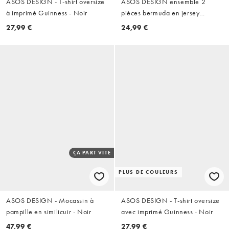
ASOS DESIGN - T-shirt oversize
ASOS DESIGN ensemble 2
à imprimé Guinness - Noir
pièces bermuda en jersey
oversize longueur allongée gris
27,99 €
24,99 €
ÇA PART VITE
PLUS DE COULEURS
ASOS DESIGN - Mocassin à
ASOS DESIGN - T-shirt oversize
pampille en similicuir - Noir
avec imprimé Guinness - Noir
47,99 €
27,99 €