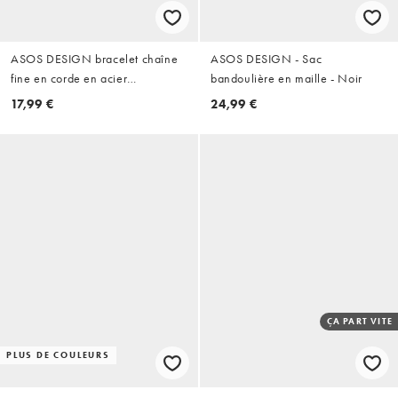
ASOS DESIGN bracelet chaîne
ASOS DESIGN - Sac
fine en corde en acier
bandoulière en maille - Noir
inoxydable argenté imperméable
17,99 €
24,99 €
ÇA PART VITE
PLUS DE COULEURS