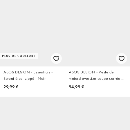
PLUS DE COULEURS
ASOS DESIGN - Essentials -
ASOS DESIGN - Veste de
Sweat à col zippé - Noir
motard oversize coupe carrée en
similicuir avec bandes bordeaux
29,99 €
94,99 €
- Noir