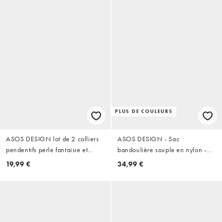
PLUS DE COULEURS
ASOS DESIGN lot de 2 colliers
ASOS DESIGN - Sac
pendentifs perle fantaisie et
bandoulière souple en nylon -
coquillage en or
Noir
19,99 €
34,99 €