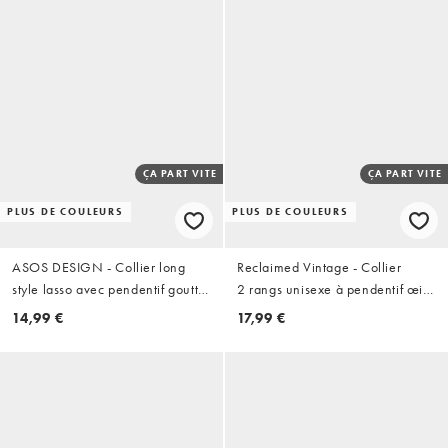
ÇA PART VITE
ÇA PART VITE
PLUS DE COULEURS
PLUS DE COULEURS
ASOS DESIGN - Collier long
Reclaimed Vintage - Collier
style lasso avec pendentif goutte
2 rangs unisexe à pendentif œil
d'eau - Doré
du tigre - Doré
14,99 €
17,99 €