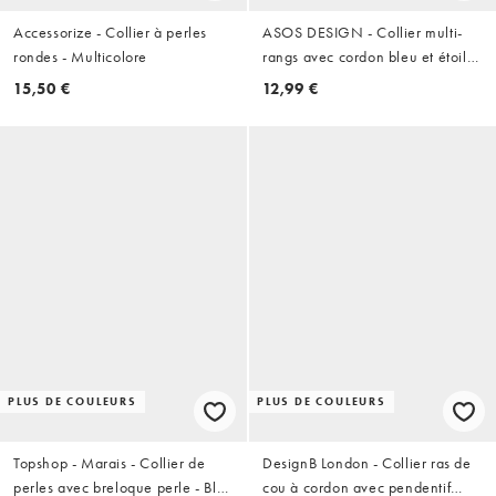
Accessorize - Collier à perles
ASOS DESIGN - Collier multi-
rondes - Multicolore
rangs avec cordon bleu et étoiles
de mer
15,50 €
12,99 €
PLUS DE COULEURS
PLUS DE COULEURS
Topshop - Marais - Collier de
DesignB London - Collier ras de
perles avec breloque perle - Bleu
cou à cordon avec pendentif