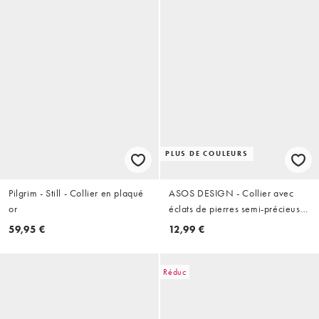
PLUS DE COULEURS
Pilgrim - Still - Collier en plaqué
ASOS DESIGN - Collier avec
or
éclats de pierres semi-précieuses
de quartz rose
59,95 €
12,99 €
Réduc