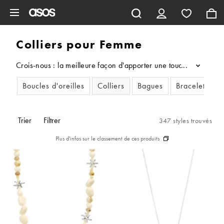
Aller au contenu principal
Colliers pour Femme
Crois-nous : la meilleure façon d'apporter une touche finale à u
...
Boucles d'oreilles
Colliers
Bagues
Bracelets
Trier
Filtrer
347 styles trouvés
Plus d'infos sur le classement de ces produits