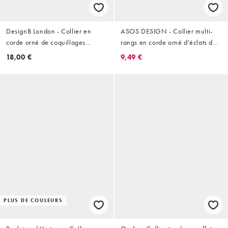
DesignB London - Collier en
ASOS DESIGN - Collier multi-
corde orné de coquillages
rangs en corde orné d'éclats de
nacrés - Blanc
résine - Bordeaux
18,00 €
9,49 €
PLUS DE COULEURS