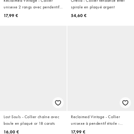
Reclaimed Vintage - Collier
Orelia - Collier tendance effet
unisexe 2 rangs avec pendentif
spirale en plaqué argent
vert - Doré
17,99 €
54,60 €
Lost Souls - Collier chaîne avec
Reclaimed Vintage - Collier
boule en plaqué or 18 carats
unisexe à pendentif étoile -
Argenté
16,00 €
17,99 €