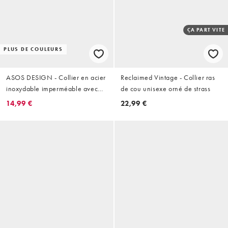
ÇA PART VITE
PLUS DE COULEURS
ASOS DESIGN - Collier en acier
Reclaimed Vintage - Collier ras
inoxydable imperméable avec
de cou unisexe orné de strass
pendentif poisson - Argenté
14,99 €
22,99 €