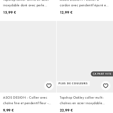
inoxydable doré avec perle
cordon avec pendentif épuré en
marron
résine - Bordeaux
15,99 €
12,99 €
ÇA PART VITE
PLUS DE COULEURS
ASOS DESIGN - Collier avec
Topshop Oakley collier multi-
chaîne fine et pendentif fleur -
chaînes en acier inoxydable
Doré
avec pierre orange dorée
9,99 €
22,99 €