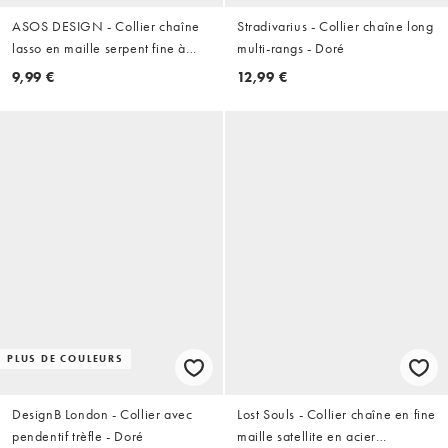
ASOS DESIGN - Collier chaîne
Stradivarius - Collier chaîne long
lasso en maille serpent fine à
multi-rangs - Doré
détails nœud - Doré
9,99 €
12,99 €
PLUS DE COULEURS
DesignB London - Collier avec
Lost Souls - Collier chaîne en fine
pendentif trèfle - Doré
maille satellite en acier