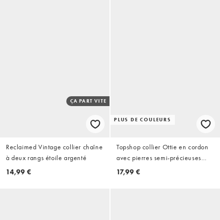
ÇA PART VITE
PLUS DE COULEURS
Reclaimed Vintage collier chaîne
Topshop collier Ottie en cordon
à deux rangs étoile argenté
avec pierres semi-précieuses
bleu clair
14,99 €
17,99 €