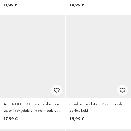
inoxydable plaqué or 18 carats
11,99 €
14,99 €
ASOS DESIGN Curve collier en
Stradivarius lot de 2 colliers de
acier inoxydable imperméable
perles kaki
avec motif cœur doré
17,99 €
15,99 €