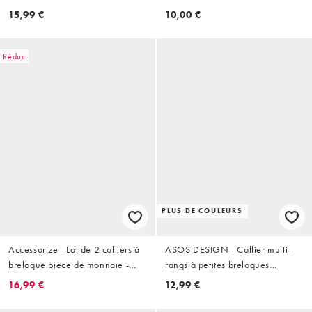
et blanc marbré
effet fondu - Argenté
15,99 €
10,00 €
Réduc
PLUS DE COULEURS
Accessorize - Lot de 2 colliers à
ASOS DESIGN - Collier multi-
breloque pièce de monnaie -
rangs à petites breloques
Doré
poissons - Doré
16,99 €
12,99 €