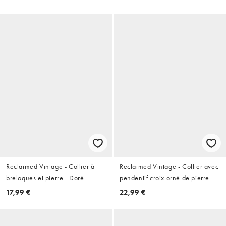
Reclaimed Vintage - Collier à
Reclaimed Vintage - Collier avec
breloques et pierre - Doré
pendentif croix orné de pierre
ton sur ton - Doré
17,99 €
22,99 €