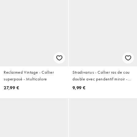
Reclaimed Vintage - Collier
Stradivarius - Collier ras de cou
superposé - Multicolore
double avec pendentif miroir -
Doré
27,99 €
9,99 €