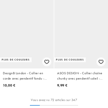
PLUS DE COULEURS
PLUS DE COULEURS
DesignB London - Collier en
ASOS DESIGN - Collier chaîne
corde avec pendentif fondu -
chunky avec pendentif soleil -
Doré
Doré brossé
10,00 €
9,99 €
Vous avez vu 72 articles sur 347