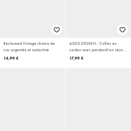
Reclaimed Vintage chaîne de
ASOS DESIGN - Collier en
cou argentée et malachite
cordon avec pendentif en résine
et pampilles - Noir
14,99 €
17,99 €