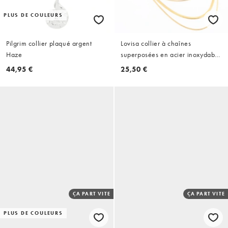
PLUS DE COULEURS
Pilgrim collier plaqué argent
Lovisa collier à chaînes
Haze
superposées en acier inoxydable
plaqué or imperméable doré
44,95 €
25,50 €
ÇA PART VITE
ÇA PART VITE
PLUS DE COULEURS