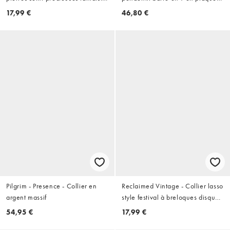
chunky - Bleu
or 18 carats
17,99 €
46,80 €
Pilgrim - Presence - Collier en
Reclaimed Vintage - Collier lasso
argent massif
style festival à breloques disques
- Doré
54,95 €
17,99 €