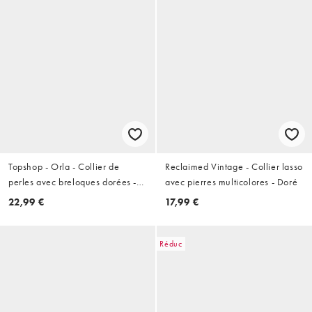
Topshop - Orla - Collier de
Reclaimed Vintage - Collier lasso
perles avec breloques dorées -
avec pierres multicolores - Doré
Orange multicolore
22,99 €
17,99 €
Réduc