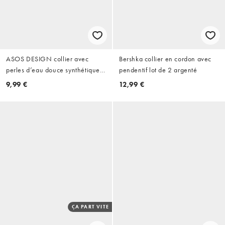
ASOS DESIGN collier avec
Bershka collier en cordon avec
perles d’eau douce synthétiques
pendentif lot de 2 argenté
mélangées finition dorée
9,99 €
12,99 €
ÇA PART VITE