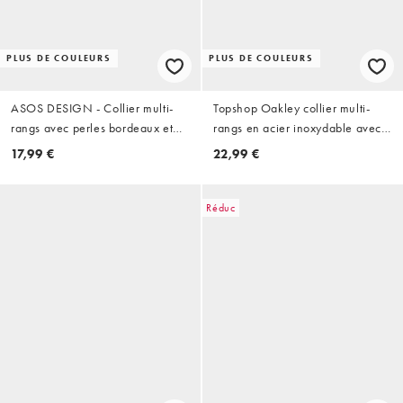
PLUS DE COULEURS
PLUS DE COULEURS
ASOS DESIGN - Collier multi-
Topshop Oakley collier multi-
rangs avec perles bordeaux et
rangs en acier inoxydable avec
pendentif étoile de mer - Doré
pierre bleue argenté
17,99 €
22,99 €
Réduc