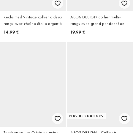
Reclaimed Vintage collier à deux
ASOS DESIGN collier multi-
rangs avec chaîne étoile argenté
rangs avec grand pendentif en
résine bordeaux finition dorée
14,99 €
19,99 €
PLUS DE COULEURS
Topshop collier Olivio en acier
ASOS DESIGN - Collier à