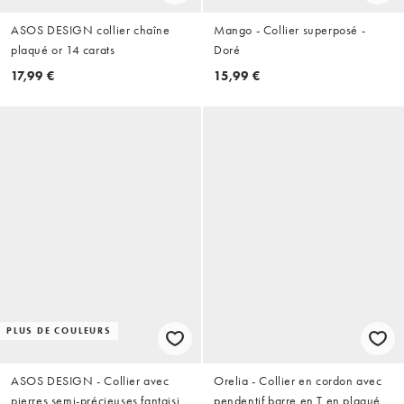
ASOS DESIGN collier chaîne
Mango - Collier superposé -
plaqué or 14 carats
Doré
17,99 €
15,99 €
PLUS DE COULEURS
ASOS DESIGN - Collier avec
Orelia - Collier en cordon avec
pierres semi-précieuses fantaisie
pendentif barre en T en plaqué