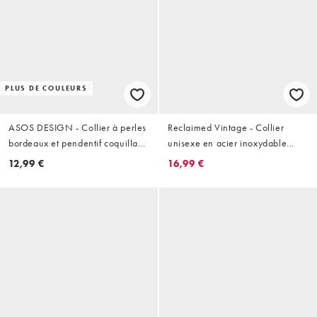
PLUS DE COULEURS
ASOS DESIGN - Collier à perles
Reclaimed Vintage - Collier
bordeaux et pendentif coquillage
unisexe en acier inoxydable
- Doré
avec chaîne et barre en T -
12,99 €
16,99 €
Métaux variés