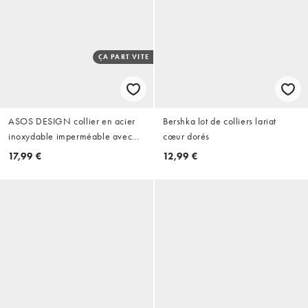
ÇA PART VITE
ASOS DESIGN collier en acier
Bershka lot de colliers lariat
inoxydable imperméable avec
cœur dorés
pendentif disque doré
17,99 €
12,99 €