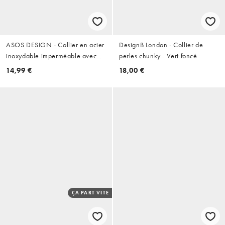
ASOS DESIGN - Collier en acier
DesignB London - Collier de
inoxydable imperméable avec
perles chunky - Vert foncé
petites breloques disques - Doré
14,99 €
18,00 €
ÇA PART VITE