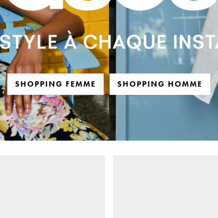
SHOPPING FEMME
SHOPPING HOMME