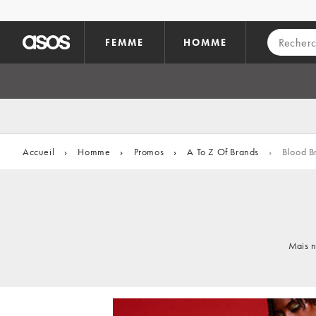
Aller au contenu principal
FEMME
HOMME
Accueil
›
Homme
›
Promos
›
A To Z Of Brands
›
Blood B
Mais n