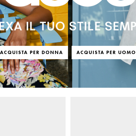
ACQUISTA PER DONNA
ACQUISTA PER UOMO