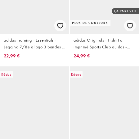
ÇA PART VITE
PLUS DE COULEURS
adidas Training - Essentials -
adidas Originals - T-shirt à
Legging 7/8e à logo 3 bandes -
imprimé Sports Club au dos -
Noir
Blanc cassé
22,99 €
24,99 €
Réduc
Réduc