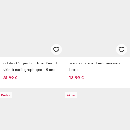
adidas Originals - Hotel Key - T-
adidas gourde d'entraînement 1
shirt à motif graphique - Blanc
L rose
cassé
31,99 €
13,99 €
Réduc
Réduc