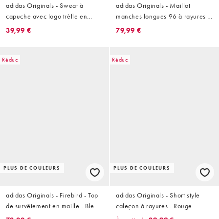
adidas Originals - Sweat à
adidas Originals - Maillot
capuche avec logo trèfle en
manches longues 96 à rayures -
cerise - Noir
Bleu clair et bleu marine
39,99 €
79,99 €
Réduc
Réduc
PLUS DE COULEURS
PLUS DE COULEURS
adidas Originals - Firebird - Top
adidas Originals - Short style
de survêtement en maille - Bleu
caleçon à rayures - Rouge
marine