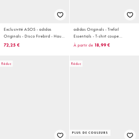
Exclusivité ASOS - adidas
adidas Originals - Trefoil
Originals - Disco Firebird - Haut
Essentials - T-shirt coupe
de survêtement pailleté -
boyfriend - Noir
72,25 €
À partir de
18,99 €
Argenté
Réduc
Réduc
PLUS DE COULEURS