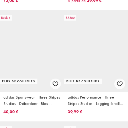
72,00 €
À partir de
39,99 €
Réduc
Réduc
PLUS DE COULEURS
PLUS DE COULEURS
adidas Sportswear - Three Stripes
adidas Performance - Three
Studios - Débardeur - Bleu
Stripes Studios - Legging à taille
marine et crème
croisée - Bordeaux
40,00 €
39,99 €