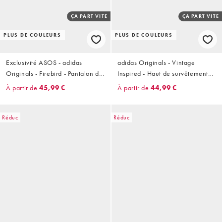
ÇA PART VITE
ÇA PART VITE
PLUS DE COULEURS
PLUS DE COULEURS
Exclusivité ASOS - adidas
adidas Originals - Vintage
Originals - Firebird - Pantalon de
Inspired - Haut de survêtement
survêtement ample - Rouge
à bandes côtelées - Marron
À partir de
45,99 €
À partir de
44,99 €
foncé et bleu
Réduc
Réduc