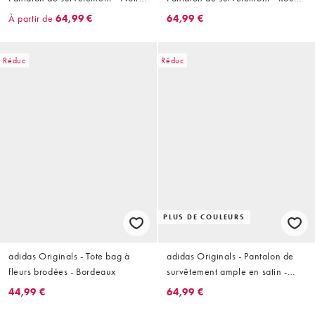
et blanc
et blanc
À partir de
64,99 €
64,99 €
Réduc
Réduc
PLUS DE COULEURS
adidas Originals - Tote bag à
adidas Originals - Pantalon de
fleurs brodées - Bordeaux
survêtement ample en satin -
Bleu marine et blanc cassé
44,99 €
64,99 €