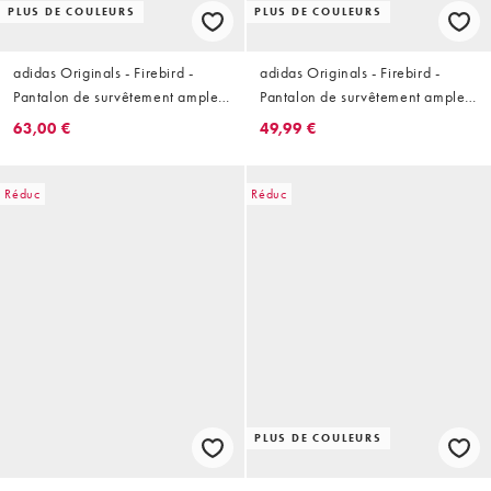
PLUS DE COULEURS
PLUS DE COULEURS
adidas Originals - Firebird -
adidas Originals - Firebird -
Pantalon de survêtement ample -
Pantalon de survêtement ample
Bleu clair et jaune
en nylon - Kaki clair/marron
63,00 €
49,99 €
Réduc
Réduc
PLUS DE COULEURS