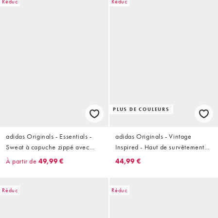
Réduc
Réduc
PLUS DE COULEURS
adidas Originals - Essentials -
adidas Originals - Vintage
Sweat à capuche zippé avec
Inspired - Haut de survêtement
logo trèfle - Gris
à bandes côtelées - Rose clair
À partir de
49,99 €
44,99 €
Réduc
Réduc