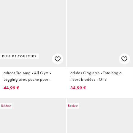
PLUS DE COULEURS
adidas Training - All Gym -
adidas Originals - Tote bag à
Legging avec poche pour
fleurs brodées - Gris
téléphone - Noir
44,99 €
34,99 €
Réduc
Réduc