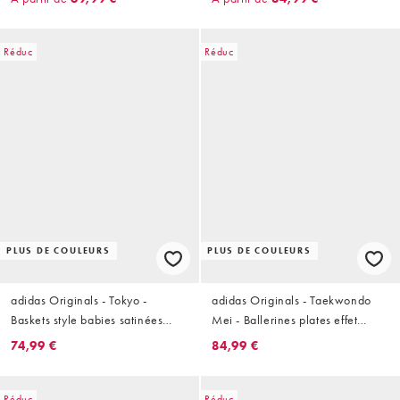
Réduc
Réduc
PLUS DE COULEURS
PLUS DE COULEURS
adidas Originals - Tokyo -
adidas Originals - Taekwondo
Baskets style babies satinées
Mei - Ballerines plates effet
plates - Aigue-marine
tressé - Argenté
74,99 €
84,99 €
Réduc
Réduc