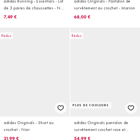
adidas Running - Essentials - Lot
adidas Originals - Pantalon de
de 3 paires de chaussettes - Noir
survêtement au crochet - Marron
et gris
7,49 €
68,00 €
Réduc
Réduc
PLUS DE COULEURS
adidas Originals - Short au
adidas Originals pantalon de
crochet - Noir
survêtement crochet rose et
rouge
31,99 €
54,99 €