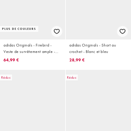
PLUS DE COULEURS
adidas Originals - Firebird -
adidas Originals - Short au
Veste de survêtement ample -
crochet - Blanc et bleu
Bordeaux et jaune beurre
64,99 €
28,99 €
Réduc
Réduc