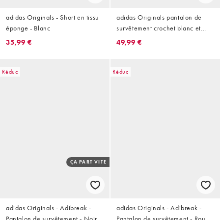
adidas Originals - Short en tissu
adidas Originals pantalon de
éponge - Blanc
survêtement crochet blanc et
bleu
35,99 €
49,99 €
Réduc
Réduc
ÇA PART VITE
adidas Originals - Adibreak -
adidas Originals - Adibreak -
Pantalon de survêtement - Noir
Pantalon de survêtement - Rouge