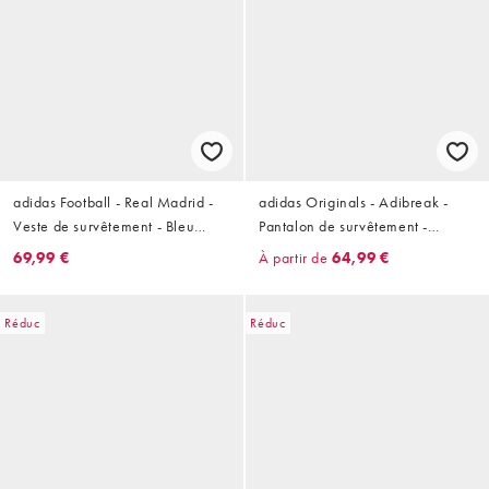
adidas Football - Real Madrid -
adidas Originals - Adibreak -
Veste de survêtement - Bleu
Pantalon de survêtement -
marine et jaune
Marine et blanc
69,99 €
À partir de
64,99 €
Réduc
Réduc