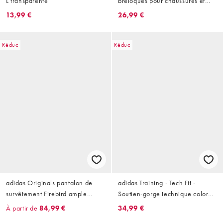
L transparente
breloques pour chaussures et
lacets - Noir
13,99 €
26,99 €
Réduc
Réduc
adidas Originals pantalon de
adidas Training - Tech Fit -
survêtement Firebird ample
Soutien-gorge technique color
brodé de fleurs bordeaux
block à maintien modéré - Noir
À partir de
84,99 €
34,99 €