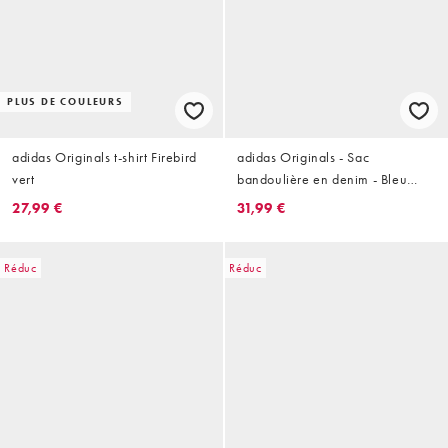
PLUS DE COULEURS
adidas Originals t-shirt Firebird
adidas Originals - Sac
vert
bandoulière en denim - Bleu
clair
27,99 €
31,99 €
Réduc
Réduc