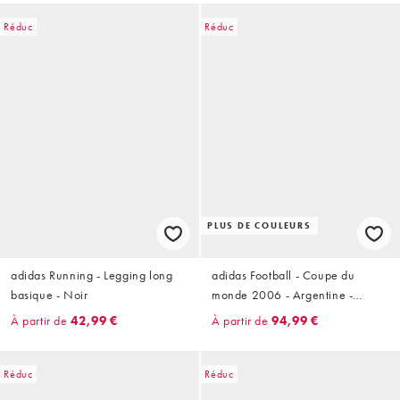
Réduc
Réduc
PLUS DE COULEURS
adidas Running - Legging long
adidas Football - Coupe du
basique - Noir
monde 2006 - Argentine -
Maillot extérieur rétro - Bleu
À partir de
42,99 €
À partir de
94,99 €
marine
Réduc
Réduc