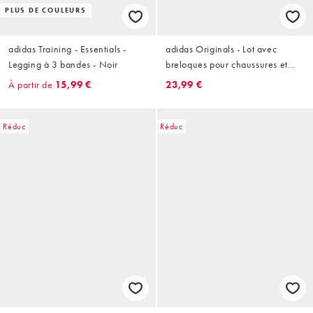
PLUS DE COULEURS
adidas Training - Essentials -
adidas Originals - Lot avec
Legging à 3 bandes - Noir
breloques pour chaussures et
lacets - Rose
À partir de
15,99 €
23,99 €
Réduc
Réduc