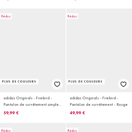
Réduc
Réduc
PLUS DE COULEURS
PLUS DE COULEURS
adidas Originals - Firebird -
adidas Originals - Firebird -
Pantalon de survêtement ample -
Pantalon de survêtement - Rouge
Crème/bordeaux
59,99 €
49,99 €
Réduc
Réduc