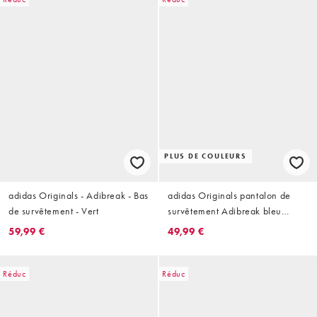
PLUS DE COULEURS
adidas Originals - Adibreak - Bas
adidas Originals pantalon de
de survêtement - Vert
survêtement Adibreak bleu
marine
59,99 €
49,99 €
Réduc
Réduc