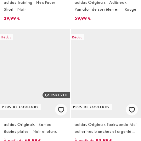
adidas Training - Flex Pacer -
adidas Originals - Adibreak -
Short - Noir
Pantalon de survêtement - Rouge
29,99 €
59,99 €
Réduc
Réduc
ÇA PART VITE
PLUS DE COULEURS
PLUS DE COULEURS
adidas Originals - Samba -
adidas Originals Taekwondo Mei
Babies plates - Noir et blanc
ballerines blanches et argentées
avec semelle gomme
À partir de
69,99 €
À partir de
84,99 €