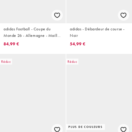
adidas Football - Coupe du
adidas - Débardeur de course -
Monde 26 - Allemagne - Maillot
Noir
domicile - Blanc
84,99 €
54,99 €
Réduc
Réduc
PLUS DE COULEURS