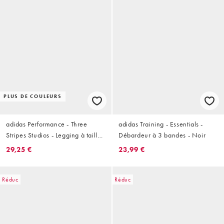
PLUS DE COULEURS
adidas Performance - Three
adidas Training - Essentials -
Stripes Studios - Legging à taille
Débardeur à 3 bandes - Noir
croisée - Noir
29,25 €
23,99 €
Réduc
Réduc