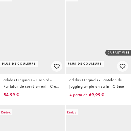
ÇA PART VITE
PLUS DE COULEURS
PLUS DE COULEURS
adidas Originals - Firebird -
adidas Originals - Pantalon de
Pantalon de survêtement - Crème
jogging ample en satin - Crème
et vert
54,99 €
À partir de
69,99 €
Réduc
Réduc