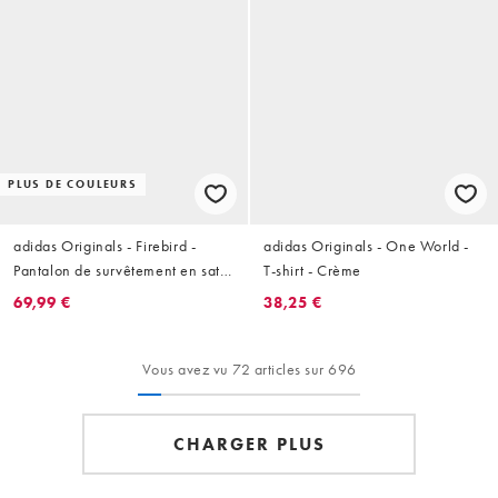
PLUS DE COULEURS
adidas Originals - Firebird -
adidas Originals - One World -
Pantalon de survêtement en satin
T-shirt - Crème
avec ourlets en dentelle -
69,99 €
38,25 €
Bordeaux
Vous avez vu 72 articles sur 696
CHARGER PLUS