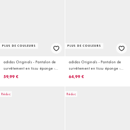
PLUS DE COULEURS
PLUS DE COULEURS
adidas Originals - Pantalon de
adidas Originals - Pantalon de
survêtement en tissu éponge -
survêtement en tissu éponge -
Beige
Jaune
59,99 €
64,99 €
Réduc
Réduc