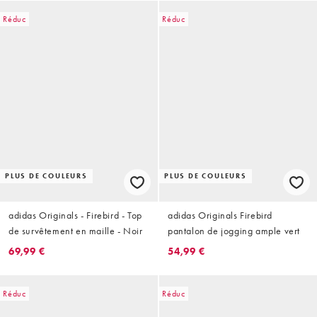
Réduc
Réduc
PLUS DE COULEURS
PLUS DE COULEURS
adidas Originals - Firebird - Top
adidas Originals Firebird
de survêtement en maille - Noir
pantalon de jogging ample vert
69,99 €
54,99 €
Réduc
Réduc