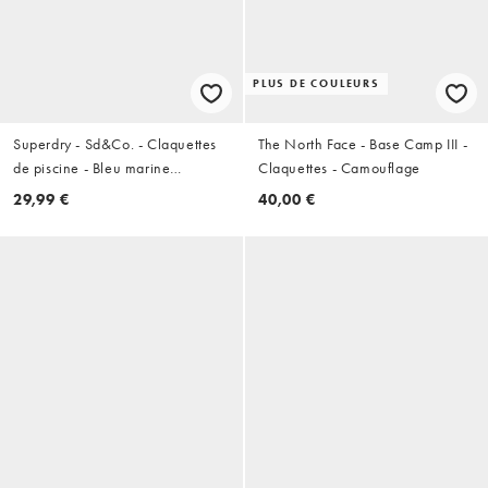
PLUS DE COULEURS
Superdry - Sd&Co. - Claquettes
The North Face - Base Camp III -
de piscine - Bleu marine
Claquettes - Camouflage
atlantique/rouge vif
29,99 €
40,00 €