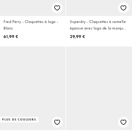
Fred Perry - Claquettes à logo -
Superdry - Claquettes à semelle
Blanc
épaisse avec logo de la marque -
Blanc brillant/bleu moyen
61,99 €
29,99 €
PLUS DE COULEURS