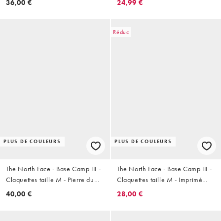
36,00 €
24,99 €
Réduc
PLUS DE COULEURS
PLUS DE COULEURS
The North Face - Base Camp III -
The North Face - Base Camp III -
Claquettes taille M - Pierre du
Claquettes taille M - Imprimé
désert/dune blanche
logo mania/anthracite
40,00 €
28,00 €