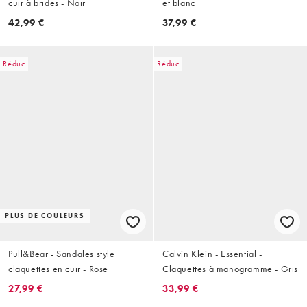
cuir à brides - Noir
et blanc
42,99 €
37,99 €
Réduc
Réduc
PLUS DE COULEURS
Pull&Bear - Sandales style
Calvin Klein - Essential -
claquettes en cuir - Rose
Claquettes à monogramme - Gris
27,99 €
33,99 €