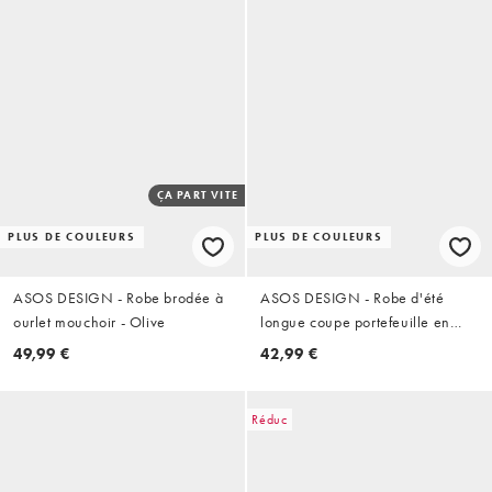
ÇA PART VITE
PLUS DE COULEURS
PLUS DE COULEURS
ASOS DESIGN - Robe brodée à
ASOS DESIGN - Robe d'été
ourlet mouchoir - Olive
longue coupe portefeuille en
coton et lin à dos nu - Vert
49,99 €
42,99 €
mousse
Réduc