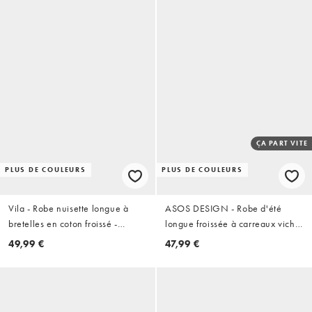
ÇA PART VITE
PLUS DE COULEURS
PLUS DE COULEURS
Vila - Robe nuisette longue à
ASOS DESIGN - Robe d'été
bretelles en coton froissé -
longue froissée à carreaux vichy
Marron chocolat
et taille basse froncée - Olive et
49,99 €
47,99 €
crème