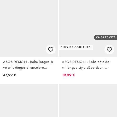
ÇA PART VITE
PLUS DE COULEURS
ASOS DESIGN - Robe longue à
ASOS DESIGN - Robe côtelée
volants étagés et encolure
mi-longue style débardeur -
dégagée en tissu technique
Chocolat
47,99 €
19,99 €