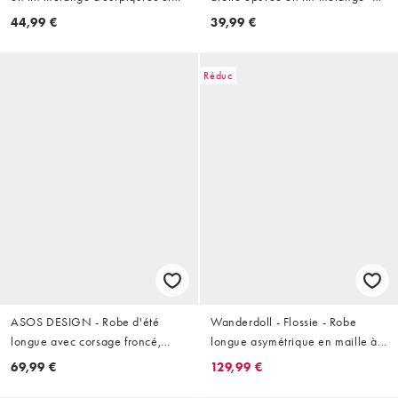
encolure américaine - Neutre
Babeurre
44,99 €
39,99 €
Réduc
ASOS DESIGN - Robe d'été
Wanderdoll - Flossie - Robe
longue avec corsage froncé,
longue asymétrique en maille à
jupe évasée et ourlet à
sequins et fleurs - Citron
69,99 €
129,99 €
surpiqûres multicolores - Blanc