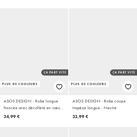
ÇA PART VITE
ÇA PART VITE
PLUS DE COULEURS
PLUS DE COULEURS
ASOS DESIGN - Robe longue
ASOS DESIGN - Robe coupe
froncée avec décolleté en cœur -
trapèze longue - Neutre
Marron
34,99 €
32,99 €