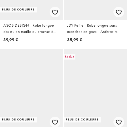
PLUS DE COULEURS
ASOS DESIGN - Robe longue
JDY Petite - Robe longue sans
dos nu en maille au crochet à
manches en gaze - Anthracite
rayures
39,99 €
35,99 €
Réduc
PLUS DE COULEURS
PLUS DE COULEURS