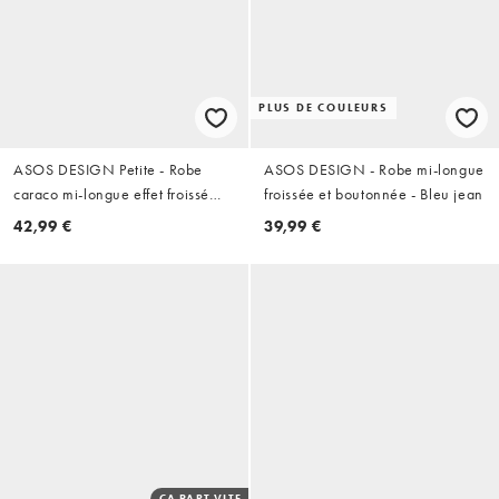
PLUS DE COULEURS
ASOS DESIGN Petite - Robe
ASOS DESIGN - Robe mi-longue
caraco mi-longue effet froissé
froissée et boutonnée - Bleu jean
nouée dans le dos avec taille
42,99 €
39,99 €
asymétrique - Marron rouille
ÇA PART VITE