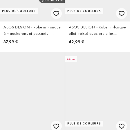
PLUS DE COULEURS
PLUS DE COULEURS
ASOS DESIGN - Robe mi-longue
ASOS DESIGN - Robe mi-longue
à mancherons et passants -
effet froissé avec bretelles
Chocolat
croisées dans le dos - Chocolat
37,99 €
42,99 €
Réduc
PLUS DE COULEURS