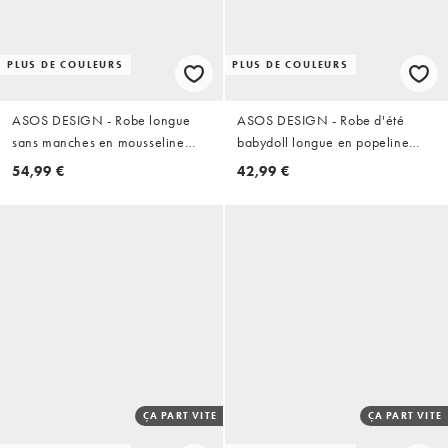
PLUS DE COULEURS
PLUS DE COULEURS
ASOS DESIGN - Robe longue
ASOS DESIGN - Robe d'été
sans manches en mousseline
babydoll longue en popeline
avec ourlet à godets
avec col V et superposition en
54,99 €
42,99 €
dentelle - Bleu marine
ÇA PART VITE
ÇA PART VITE