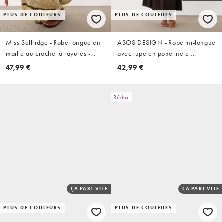
PLUS DE COULEURS
PLUS DE COULEURS
Miss Selfridge - Robe longue en
ASOS DESIGN - Robe mi-longue
maille au crochet à rayures -
avec jupe en popeline et
Beurre
corsage côtelé à encolure
47,99 €
42,99 €
dégagée - Chocolat
Réduc
ÇA PART VITE
ÇA PART VITE
PLUS DE COULEURS
PLUS DE COULEURS