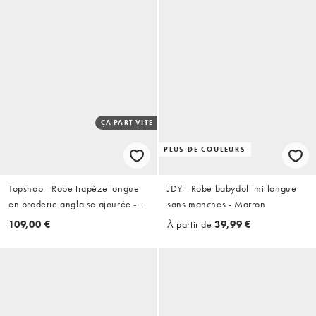
ÇA PART VITE
PLUS DE COULEURS
Topshop - Robe trapèze longue
JDY - Robe babydoll mi-longue
en broderie anglaise ajourée -
sans manches - Marron
Blanc
109,00 €
À partir de
39,99 €