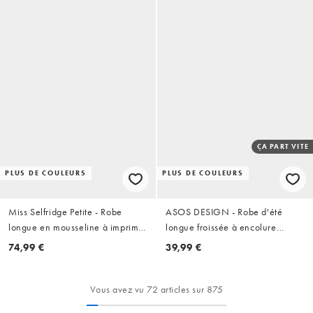
ÇA PART VITE
PLUS DE COULEURS
PLUS DE COULEURS
Miss Selfridge Petite - Robe
ASOS DESIGN - Robe d'été
longue en mousseline à imprimé
longue froissée à encolure
fleuri
dégagée et taille froncée -
74,99 €
39,99 €
Sauge
Vous avez vu 72 articles sur 875