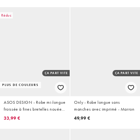
empiècements en dentelle -
Babeurre
Réduc
ÇA PART VITE
ÇA PART VITE
PLUS DE COULEURS
ASOS DESIGN - Robe mi-longue
Only - Robe longue sans
froissée à fines bretelles nouées
manches avec imprimé - Marron
dans le dos et taille asymétrique
33,99 €
49,99 €
- Babeurre