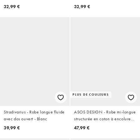
Chocolat
32,99 €
32,99 €
PLUS DE COULEURS
Stradivarius - Robe longue fluide
ASOS DESIGN - Robe mi-longue
avec dos ouvert - Blanc
structurée en coton à encolure
carrée et bretelle dans le dos -
39,99 €
47,99 €
Rouge tomate