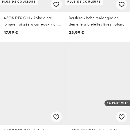
PLUS DE COULEURS
PLUS DE COULEURS
ASOS DESIGN - Robe d'été
Bershka - Robe mi-longue en
longue froissée à carreaux vichy
dentelle à bretelles fines - Blanc
avec encolure dégagée et taille
47,99 €
35,99 €
froncée - Bordeaux et crème
ÇA PART VITE