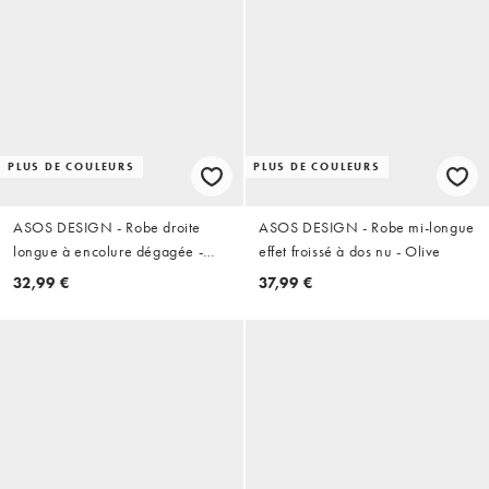
PLUS DE COULEURS
PLUS DE COULEURS
ASOS DESIGN - Robe droite
ASOS DESIGN - Robe mi-longue
longue à encolure dégagée -
effet froissé à dos nu - Olive
Noir
32,99 €
37,99 €