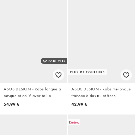
ÇA PART VITE
PLUS DE COULEURS
ASOS DESIGN - Robe longue à
ASOS DESIGN - Robe mi-longue
basque et col V avec taille
froissée à dos nu et fines
cintrée - Taupe
bretelles - Babeurre
54,99 €
42,99 €
Réduc