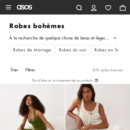
Aller au contenu principal
Robes bohèmes
À la recherche de quelque chose de beau et léger pour t’habille
...
Robes de Mariage
Robes du soir
Robes en lin
R
Trier
Filtrer
875 styles trouvés
Plus d'infos sur le classement de ces produits