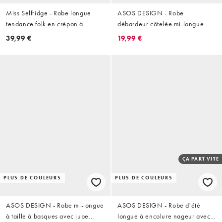
Miss Selfridge - Robe longue
ASOS DESIGN - Robe
tendance folk en crépon à
débardeur côtelée mi-longue -
manches bouffantes - Noir
Noir
39,99 €
19,99 €
ÇA PART VITE
PLUS DE COULEURS
PLUS DE COULEURS
ASOS DESIGN - Robe mi-longue
ASOS DESIGN - Robe d'été
à taille à basques avec jupe
longue à encolure nageur avec