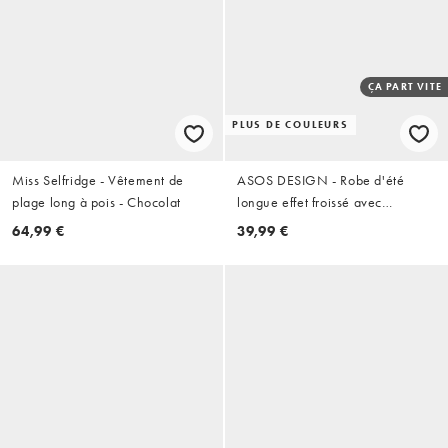
ÇA PART VITE
PLUS DE COULEURS
Miss Selfridge - Vêtement de
ASOS DESIGN - Robe d'été
plage long à pois - Chocolat
longue effet froissé avec
encolure dégagée et taille
64,99 €
39,99 €
froncée - Sauge