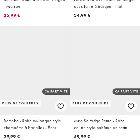
- Marron
avec taille à basque - Noir
25,99 €
34,99 €
ÇA PART VITE
ÇA PART VITE
PLUS DE COULEURS
PLUS DE COULEURS
Bershka - Robe mi-longue style
Miss Selfridge Petite - Robe
champêtre à bretelles - Écru
courte style bohème en satin
avec ourlet mouchoir et
29,99 €
59,99 €