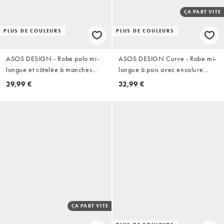
ÇA PART VITE
PLUS DE COULEURS
PLUS DE COULEURS
ASOS DESIGN - Robe polo mi-
ASOS DESIGN Curve - Robe mi-
longue et côtelée à manches
longue à pois avec encolure
courtes - Chocolat
carrée et surpiqûres - Noir et
29,99 €
32,99 €
blanc
ÇA PART VITE