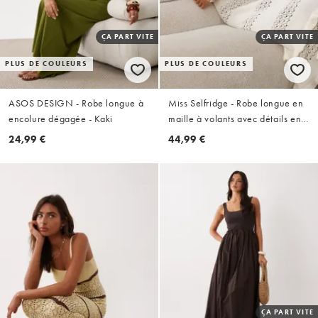
ÇA PART VITE
ÇA PART VITE
PLUS DE COULEURS
PLUS DE COULEURS
ASOS DESIGN - Robe longue à
Miss Selfridge - Robe longue en
encolure dégagée - Kaki
maille à volants avec détails en
crochet - Crème
24,99 €
44,99 €
ÇA PART VITE