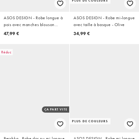
PLUS DE COULEURS
ASOS DESIGN - Robe longue à
ASOS DESIGN - Robe mi-longue
pois avec manches blouson
avec taille à basque - Olive
longues - Chocolat et bleu
47,99 €
34,99 €
Réduc
ÇA PART VITE
PLUS DE COULEURS
Bershka - Robe dos nu mi-longue
ASOS DESIGN - Robe mi-longue