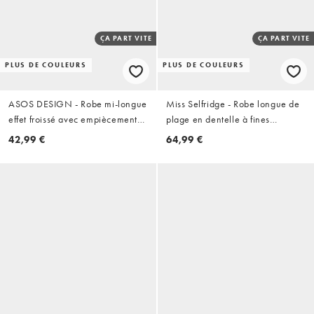
ÇA PART VITE
ÇA PART VITE
PLUS DE COULEURS
PLUS DE COULEURS
ASOS DESIGN - Robe mi-longue
Miss Selfridge - Robe longue de
effet froissé avec empiècements
plage en dentelle à fines
et encolure carrée - Taupe
bretelles et détail noué -
42,99 €
64,99 €
Chocolat