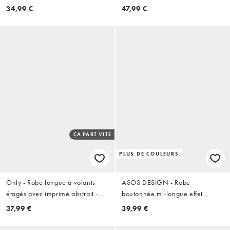
tissée - Chocolat
découpes au dos et imprimé à
34,99 €
47,99 €
fleurs
ÇA PART VITE
PLUS DE COULEURS
Only - Robe longue à volants
ASOS DESIGN - Robe
étagés avec imprimé abstrait -
boutonnée mi-longue effet
Bleu marine
froissé - Olive
37,99 €
39,99 €