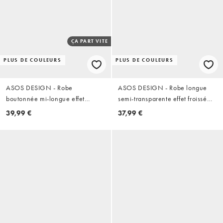
ÇA PART VITE
PLUS DE COULEURS
PLUS DE COULEURS
ASOS DESIGN - Robe
ASOS DESIGN - Robe longue
boutonnée mi-longue effet
semi-transparente effet froissé
froissé - Chocolat
avec bordures en dentelle - Noir
39,99 €
37,99 €