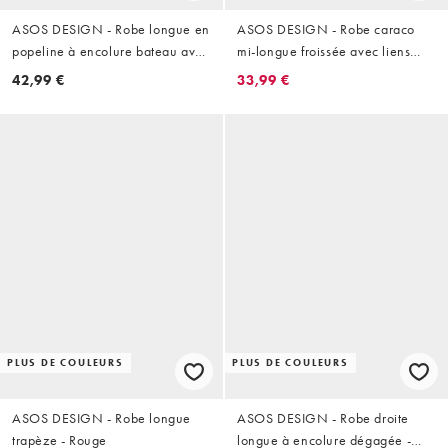
ASOS DESIGN - Robe longue en
ASOS DESIGN - Robe caraco
popeline à encolure bateau avec
mi-longue froissée avec liens
taille basse - Rouge
noués au dos et taille
42,99 €
33,99 €
asymétrique - Olive
PLUS DE COULEURS
PLUS DE COULEURS
ASOS DESIGN - Robe longue
ASOS DESIGN - Robe droite
trapèze - Rouge
longue à encolure dégagée -