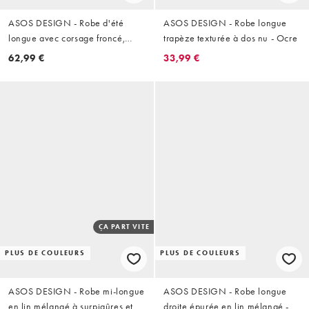
ASOS DESIGN - Robe d'été
ASOS DESIGN - Robe longue
longue avec corsage froncé,
trapèze texturée à dos nu - Ocre
jupe évasée et ourlet à
62,99 €
33,99 €
surpiqûres multicolores - Jaune
ÇA PART VITE
PLUS DE COULEURS
PLUS DE COULEURS
ASOS DESIGN - Robe mi-longue
ASOS DESIGN - Robe longue
en lin mélangé à surpiqûres et
droite épurée en lin mélangé -