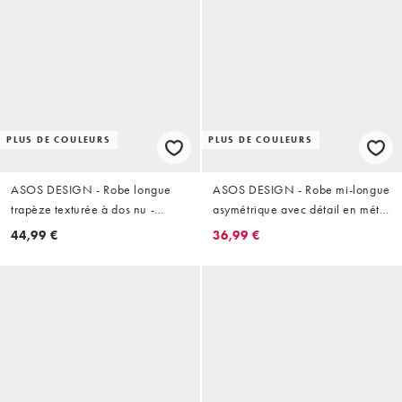
PLUS DE COULEURS
PLUS DE COULEURS
ASOS DESIGN - Robe longue
ASOS DESIGN - Robe mi-longue
trapèze texturée à dos nu -
asymétrique avec détail en métal
Chocolat
- Noir
44,99 €
36,99 €