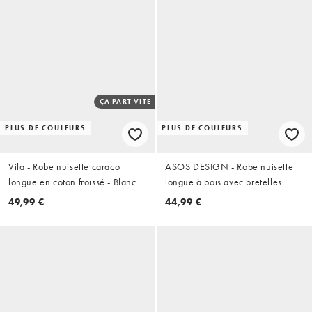
ÇA PART VITE
PLUS DE COULEURS
PLUS DE COULEURS
Vila - Robe nuisette caraco
ASOS DESIGN - Robe nuisette
longue en coton froissé - Blanc
longue à pois avec bretelles
fines et bordures dentelle -
49,99 €
44,99 €
Babeurre