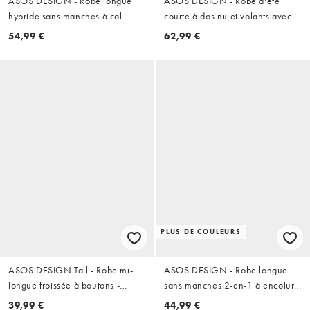
ASOS DESIGN - Robe longue
ASOS DESIGN - Robe d'été
hybride sans manches à col
courte à dos nu et volants avec
montant - Blanc
passepoil épais - Rouille
54,99 €
62,99 €
PLUS DE COULEURS
ASOS DESIGN Tall - Robe mi-
ASOS DESIGN - Robe longue
longue froissée à boutons -
sans manches 2-en-1 à encolure
Rouge
dégagée - Chocolat chaud
39,99 €
44,99 €