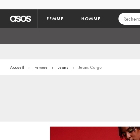
Aller au contenu principal
FEMME
HOMME
Accueil
›
Femme
›
Jeans
›
Jeans Cargo