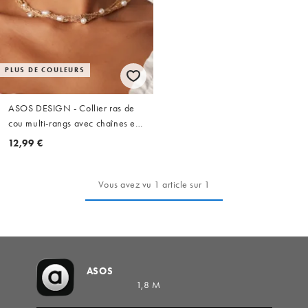
PLUS DE COULEURS
ASOS DESIGN - Collier ras de
cou multi-rangs avec chaînes et
perles synthétiques - Doré
12,99 €
Vous avez vu 1 article sur 1
ASOS
1,8 M