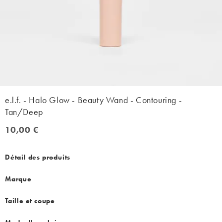
e.l.f. - Halo Glow - Beauty Wand - Contouring -
Tan/Deep
10,00 €
10,00 €
Détail des produits
Marque
Taille et coupe