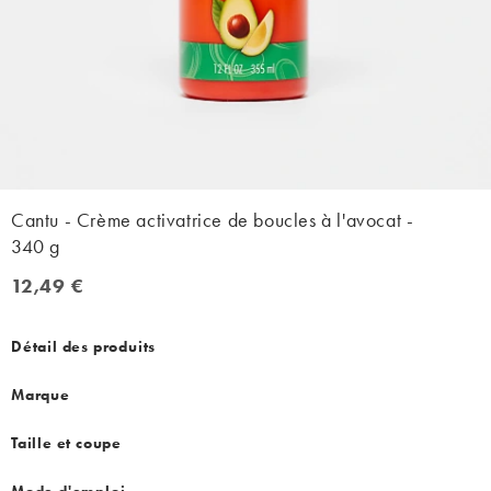
Cantu - Crème activatrice de boucles à l'avocat -
340 g
12,49 €
12,49 €
Détail des produits
Marque
Taille et coupe