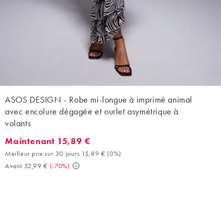
ASOS DESIGN - Robe mi-longue à imprimé animal
avec encolure dégagée et ourlet asymétrique à
volants
Maintenant 15,89 €
Maintenant 15,89 €. Meilleur prix sur 30 jours 15,89 € (0%). Ava
Meilleur prix sur 30 jours 15,89 €
(
0%
)
Avant 52,99 €
(
-70%
)