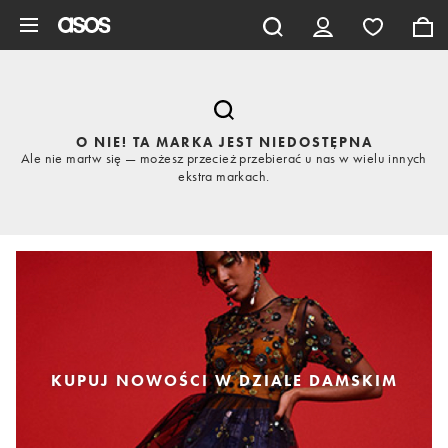
Pomiń i przejdź do głównej zawartości
O NIE! TA MARKA JEST NIEDOSTĘPNA
Ale nie martw się — możesz przecież przebierać u nas w wielu innych
ekstra markach.
KUPUJ NOWOŚCI W DZIALE DAMSKIM