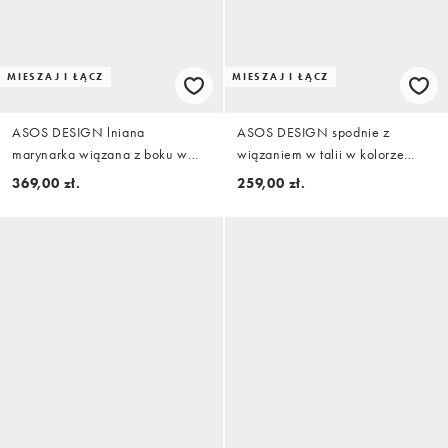
MIESZAJ I ŁĄCZ
MIESZAJ I ŁĄCZ
ASOS DESIGN lniana
ASOS DESIGN spodnie z
marynarka wiązana z boku w
wiązaniem w talii w kolorze
kolorze czekoladowym, część
czekoladowym, część zestawu
369,00 zł.
259,00 zł.
zestawu