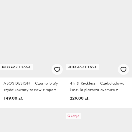
MIESZAJ I ŁĄCZ
MIESZAJ I ŁĄCZ
ASOS DESIGN – Czarno-biały
4th & Reckless – Czekoladowa
szydełkowany zestaw z topem z
koszula plażowa oversize z
dekoltem halter i haftowanym
mieszanki bawełny w paski
149,00 zł.
229,00 zł.
wzorem
wiązana z przodu, część
zestawu
Okazja