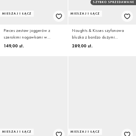
SZYBKO SPRZEDAWANE
MIESZAJ I ŁĄCZ
MIESZAJ I ŁĄCZ
Pieces zestaw joggerów z
Noughts & Kisses szyfonowa
szerokimi nogawkami w
bluzka z bardzo dużymi
granatowym kolorze
falbanami, wiązaniem z przodu i
149,00 zł.
289,00 zł.
drapowanymi rękawami, część
zestawu w czerni
MIESZAJ I ŁĄCZ
MIESZAJ I ŁĄCZ