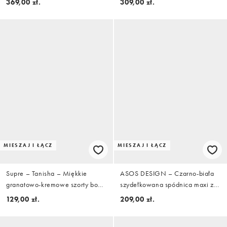
369,00 zł.
309,00 zł.
melanżu
melanżu
MIESZAJ I ŁĄCZ
MIESZAJ I ŁĄCZ
Supre – Tanisha – Miękkie
ASOS DESIGN – Czarno-biała
granatowo-kremowe szorty booty
szydełkowana spódnica maxi z
z wiązaniem z przodu w paski,
haftowanym wzorem, część
129,00 zł.
209,00 zł.
część zestawu
zestawu