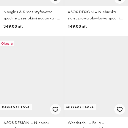
Noughts & Kisses szyfonowe
ASOS DESIGN – Niebieska
spodnie z szerokimi nogawkami i
siateczkowa ołówkowa spódnica
detalem z falbanek w czerni,
midi z niskim stanem i godetami
349,00 zł.
149,00 zł.
część zestawu
w groszki, część zestawu
Okazja
MIESZAJ I ŁĄCZ
MIESZAJ I ŁĄCZ
ASOS DESIGN – Niebieski
Wanderdoll – Bella –