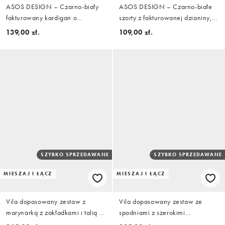
ASOS DESIGN – Czarno-biały
ASOS DESIGN – Czarno-białe
fakturowany kardigan o
szorty z fakturowanej dzianiny,
pudełkowym kroju, część
część zestawu
139,00 zł.
109,00 zł.
zestawu
SZYBKO SPRZEDAWANE
SZYBKO SPRZEDAWANE
MIESZAJ I ŁĄCZ
MIESZAJ I ŁĄCZ
Vila dopasowany zestaw z
Vila dopasowany zestaw ze
marynarką z zakładkami i talią z
spodniami z szerokimi
paskiem w ciemnoszarym
nogawkami w ciemnoszarym