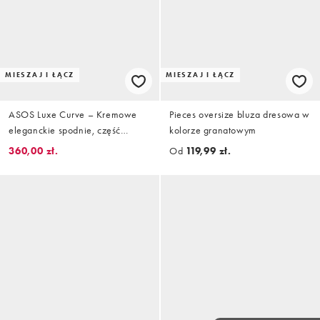
MIESZAJ I ŁĄCZ
MIESZAJ I ŁĄCZ
ASOS Luxe Curve – Kremowe
Pieces oversize bluza dresowa w
eleganckie spodnie, część
kolorze granatowym
zestawu
360,00 zł.
Od
119,99 zł.