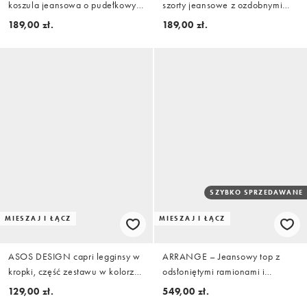
koszula jeansowa o pudełkowym
szorty jeansowe z ozdobnymi
kroju, część zestawu
szwami z przodu, część zestawu
189,00 zł.
189,00 zł.
SZYBKO SPRZEDAWANE
MIESZAJ I ŁĄCZ
MIESZAJ I ŁĄCZ
ASOS DESIGN capri legginsy w
ARRANGE – Jeansowy top z
kropki, część zestawu w kolorze
odsłoniętymi ramionami i
czekoladowym
zakładkami w talii w kolorze
129,00 zł.
549,00 zł.
indygo, część zestawu