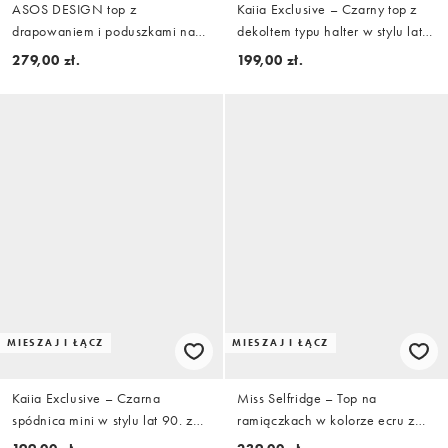
ASOS DESIGN top z
Kaiia Exclusive – Czarny top z
drapowaniem i poduszkami na
dekoltem typu halter w stylu lat
ramionach w kolorze khaki,
90. z ozdobnymi klamrami i
279,00 zł.
199,00 zł.
część zestawu
przelotkami, część zestawu
MIESZAJ I ŁĄCZ
MIESZAJ I ŁĄCZ
Kaiia Exclusive – Czarna
Miss Selfridge – Top na
spódnica mini w stylu lat 90. z
ramiączkach w kolorze ecru z
obniżonym stanem, przelotkami i
haftowanym wzorem, część