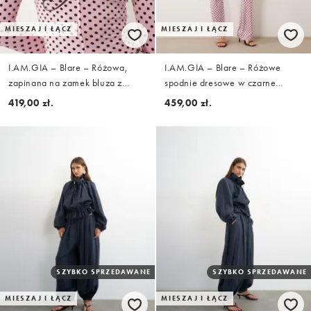
MIESZAJ I ŁĄCZ
MIESZAJ I ŁĄCZ
I.AM.GIA – Blare – Różowa,
I.AM.GIA – Blare – Różowe
zapinana na zamek bluza z
spodnie dresowe w czarne
kapturem, kontrastowymi szwami
groszki, z kontrastowymi szwami
419,00 zł.
459,00 zł.
i logo, w czarne groszki, część
i logo, część zestawu
zestawu
SZYBKO SPRZEDAWANE
SZYBKO SPRZEDAWANE
MIESZAJ I ŁĄCZ
MIESZAJ I ŁĄCZ