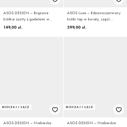
ASOS DESIGN – Brązowe
ASOS Luxe – Rdzawoczerwony
krótkie szorty z godetami w
krótki top w kwiaty, część
paski, część zestawu
zestawu
149,00 zł.
399,00 zł.
MIESZAJ I ŁĄCZ
MIESZAJ I ŁĄCZ
ASOS DESIGN – Niebieska
ASOS DESIGN – Niebieskie