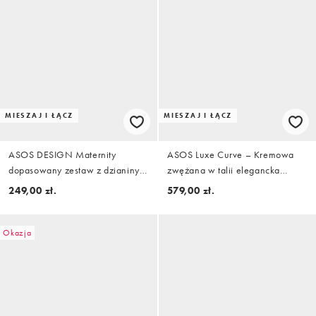
MIESZAJ I ŁĄCZ
MIESZAJ I ŁĄCZ
ASOS DESIGN Maternity
ASOS Luxe Curve – Kremowa
dopasowany zestaw z dzianiny z
zwężana w talii elegancka
koronkowym wykończeniem w
marynarka z zapięciem na
249,00 zł.
579,00 zł.
czerni
guziki, część zestawu
Okazja