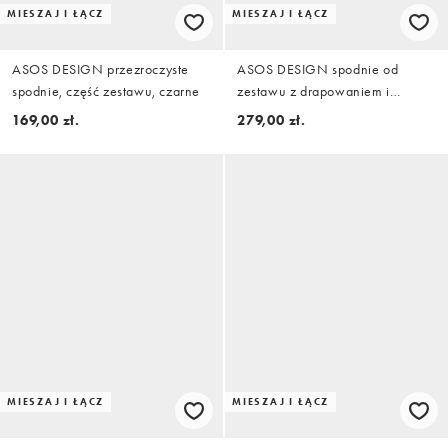
MIESZAJ I ŁĄCZ
MIESZAJ I ŁĄCZ
ASOS DESIGN przezroczyste
ASOS DESIGN spodnie od
spodnie, część zestawu, czarne
zestawu z drapowaniem i
objętością w kolorze khaki
169,00 zł.
279,00 zł.
MIESZAJ I ŁĄCZ
MIESZAJ I ŁĄCZ