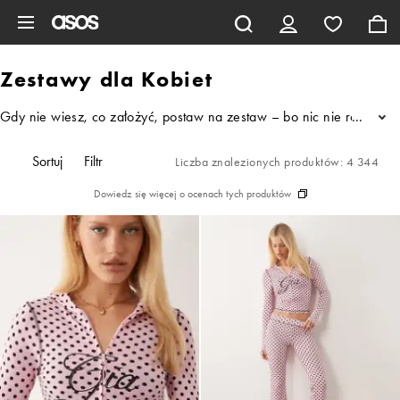
Pomiń i przejdź do głównej zawartości
Zestawy dla Kobiet
Gdy nie wiesz, co założyć, postaw na zestaw – bo nic nie robi ta
...
Sortuj
Filtr
Liczba znalezionych produktów: 4 344
Dowiedz się więcej o ocenach tych produktów