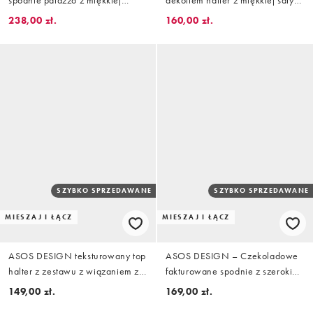
satyny z gładkim paskiem w talii
w kolorze ceglastej czerwieni
238,00 zł.
160,00 zł.
w kolorze ceglastej czerwieni
SZYBKO SPRZEDAWANE
SZYBKO SPRZEDAWANE
MIESZAJ I ŁĄCZ
MIESZAJ I ŁĄCZ
ASOS DESIGN teksturowany top
ASOS DESIGN – Czekoladowe
halter z zestawu z wiązaniem z
fakturowane spodnie z szerokimi
frędzlami w kolorze
nogawkami, część zestawu
149,00 zł.
169,00 zł.
czekoladowym