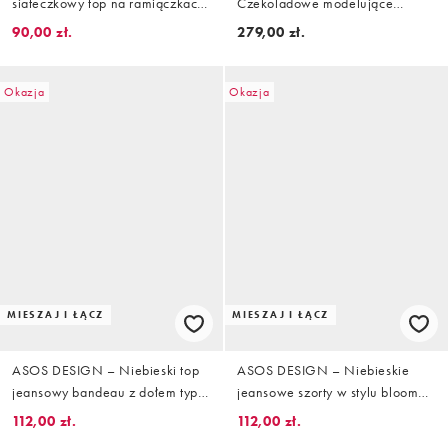
siateczkowy top na ramiączkach
Czekoladowe modelujące
ze wstawkami i wzorem w
obcisłe body o fasonie bokserki,
90,00 zł.
279,00 zł.
groszki, część zestawu
część zestawu
Okazja
Okazja
MIESZAJ I ŁĄCZ
MIESZAJ I ŁĄCZ
ASOS DESIGN – Niebieski top
ASOS DESIGN – Niebieskie
jeansowy bandeau z dołem typu
jeansowe szorty w stylu bloomer,
bombka, część zestawu
część zestawu
112,00 zł.
112,00 zł.