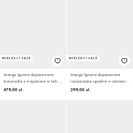
MIESZAJ I ŁĄCZ
MIESZAJ I ŁĄCZ
Mango Iguana dopasowana
Mango Iguana dopasowane
marynarka z wiązaniem w talii w
rozszerzane spodnie w zestawie
kolorze bordowym, część
w kolorze bordowym
479,00 zł.
299,00 zł.
zestawu