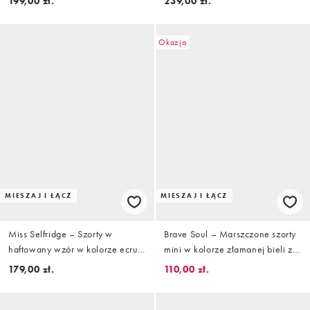
199,00 zł.
239,00 zł.
klamrami, część zestawu
zestawu
Okazja
MIESZAJ I ŁĄCZ
MIESZAJ I ŁĄCZ
Miss Selfridge – Szorty w
Brave Soul – Marszczone szorty
haftowany wzór w kolorze ecru,
mini w kolorze złamanej bieli z
część zestawu
falbanką, część zestawu
179,00 zł.
110,00 zł.