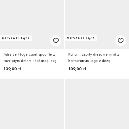
MIESZAJ I ŁĄCZ
MIESZAJ I ŁĄCZ
Miss Selfridge capri spodnie z
Kaiia – Szorty dresowe mini z
rozciętym dołem i kokardą, część
haftowanym logo z dużą
zestawu, w kolorze buttermilk
zawartością bawełny w kolorze
139,00 zł.
109,00 zł.
jaskraworóżowym i
pomarańczowym, część zestawu