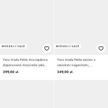
MIESZAJ I ŁĄCZ
MIESZAJ I ŁĄCZ
Vero Moda Petite dwurzędowa
Vero Moda Petite zestaw z
dopasowana marynarka jako
szerokimi nogawkami,
część zestawu w kolorze
dopasowane spodnie w
399,00 zł.
249,00 zł.
granatowym
granatowym kolorze