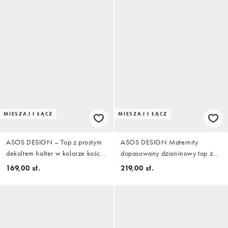
MIESZAJ I ŁĄCZ
MIESZAJ I ŁĄCZ
ASOS DESIGN – Top z prostym
ASOS DESIGN Maternity
dekoltem halter w kolorze kości
dopasowany dzianinowy top z
słoniowej, część zestawu
koronkowym detalem, część
169,00 zł.
219,00 zł.
zestawu, czarny