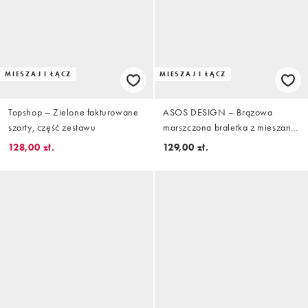
MIESZAJ I ŁĄCZ
MIESZAJ I ŁĄCZ
Topshop – Zielone fakturowane
ASOS DESIGN – Brązowa
szorty, część zestawu
marszczona braletka z mieszanki
lnu w paski, część zestawu
128,00 zł.
129,00 zł.