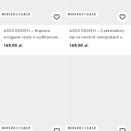
MIESZAJ I ŁĄCZ
MIESZAJ I ŁĄCZ
ASOS DESIGN – Brązowe
ASOS DESIGN – Czekoladowy
wciągane szorty o wydłużonym
top na cienkich ramiączkach z
fasonie z mieszanki lnu w paski,
godetami w talii, część zestawu
169,00 zł.
169,00 zł.
część zestawu
MIESZAJ I ŁĄCZ
MIESZAJ I ŁĄCZ