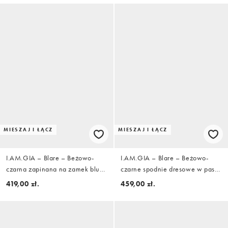
MIESZAJ I ŁĄCZ
MIESZAJ I ŁĄCZ
I.AM.GIA – Blare – Beżowo-
I.AM.GIA – Blare – Beżowo-
czarna zapinana na zamek bluza
czarne spodnie dresowe w paski
z kapturem w paski zebry z
zebry z kontrastowymi szwami i
419,00 zł.
459,00 zł.
kontrastowymi szwami i logo,
logo, część zestawu
część zestawu