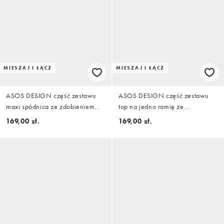
MIESZAJ I ŁĄCZ
MIESZAJ I ŁĄCZ
ASOS DESIGN część zestawu
ASOS DESIGN część zestawu
maxi spódnica ze zdobieniem
top na jedno ramię ze
metalowym w kolorze różowym
zdobieniem wycięciem w kolorze
169,00 zł.
169,00 zł.
różowym