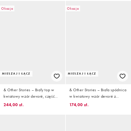
Okazja
Okazja
MIESZAJ I ŁĄCZ
MIESZAJ I ŁĄCZ
& Other Stories – Biały top w
& Other Stories – Biała spódnica
kwiatowy wzór devoré, część
w kwiatowy wzór devoré z
zestawu
wiązaniem z boku, część
244,00 zł.
174,00 zł.
zestawu