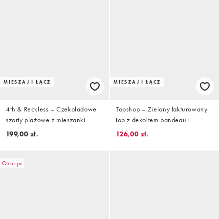
MIESZAJ I ŁĄCZ
MIESZAJ I ŁĄCZ
4th & Reckless – Czekoladowe
Topshop – Zielony fakturowany
szorty plażowe z mieszanki
top z dekoltem bandeau i
bawełny w paski z gumką w
drapowaniem, część zestawu
199,00 zł.
126,00 zł.
pasie, część zestawu
Okazja