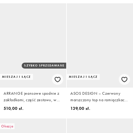
SZYBKO SPRZEDAWANE
MIESZAJ I ŁĄCZ
MIESZAJ I ŁĄCZ
ARRANGE jeansowe spodnie z
ASOS DESIGN – Czerwony
zakładkami, część zestawu, w
marszczony top na ramiączkach
kolorze indygo - MBLUE
z krepy z falbanką przy dekolcie,
510,00 zł.
139,00 zł.
część zestawu
Okazja