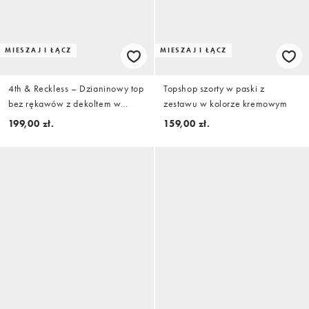
MIESZAJ I ŁĄCZ
MIESZAJ I ŁĄCZ
4th & Reckless – Dzianinowy top
Topshop szorty w paski z
bez rękawów z dekoltem w
zestawu w kolorze kremowym
kształcie litery U w niebieskie
199,00 zł.
159,00 zł.
paski, część zestawu