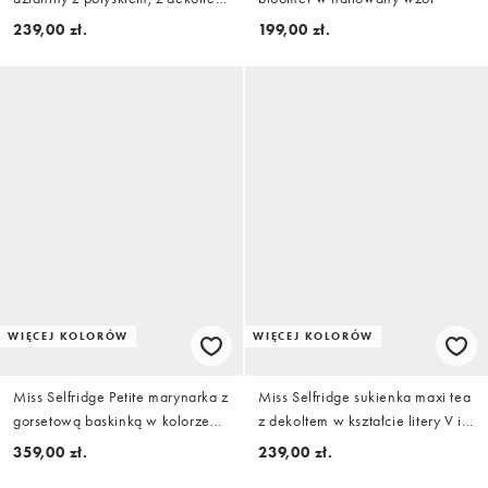
typu halter, w kolorze złotym
239,00 zł.
199,00 zł.
WIĘCEJ KOLORÓW
WIĘCEJ KOLORÓW
Miss Selfridge Petite marynarka z
Miss Selfridge sukienka maxi tea
gorsetową baskinką w kolorze
z dekoltem w kształcie litery V i
różowym
koronkowym wykończeniem w
359,00 zł.
239,00 zł.
czerwone groszki