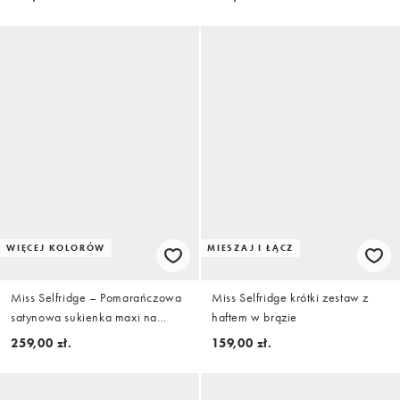
granatowe groszki
WIĘCEJ KOLORÓW
MIESZAJ I ŁĄCZ
Miss Selfridge – Pomarańczowa
Miss Selfridge krótki zestaw z
satynowa sukienka maxi na
haftem w brązie
ramiączkach z ozdobnym tyłem
259,00 zł.
159,00 zł.