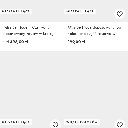
MIESZAJ I ŁĄCZ
MIESZAJ I ŁĄCZ
Miss Selfridge – Czerwony
Miss Selfridge dopasowany top
dopasowany zestaw w kratkę
halter jako część zestawu w
vichy
czerwoną kratkę vichy
Od
398,00 zł.
199,00 zł.
MIESZAJ I ŁĄCZ
WIĘCEJ KOLORÓW