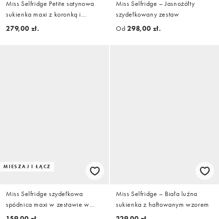
Miss Selfridge Petite satynowa
Miss Selfridge – Jasnożółty
sukienka maxi z koronką i
szydełkowany zestaw
dekoltem w kształcie litery V w
279,00 zł.
Od
298,00 zł.
kolorze niebieskim
MIESZAJ I ŁĄCZ
Miss Selfridge szydełkowa
Miss Selfridge – Biała luźna
spódnica maxi w zestawie w
sukienka z haftowanym wzorem
kolorze butter yellow
159,00 zł.
329,00 zł.