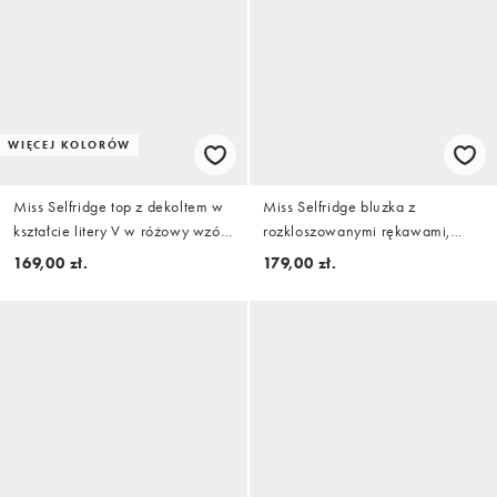
WIĘCEJ KOLORÓW
Miss Selfridge top z dekoltem w
Miss Selfridge bluzka z
kształcie litery V w różowy wzór
rozkloszowanymi rękawami,
w groszki
zapięciem na guziki i baskinką w
169,00 zł.
179,00 zł.
kolorze brzoskwiniowym