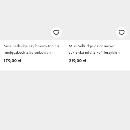
Miss Selfridge szyfonowy top na
Miss Selfridge dzianinowa
ramiączkach z koronkowym
sukienka midi z kołnierzykiem
wykończeniem i wiązaniem z
mandarynkowym i wiązaniem z
179,00 zł.
219,00 zł.
przodu w kolorze ivory
boku w kolorze czekoladowym