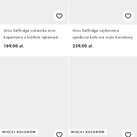
Miss Selfridge sukienka mini
Miss Selfridge szyfonowa
kopertowa z krótkim rękawem w
spódnica koło we wzór kwiatowy
kolorze brązowym
169,00 zł.
239,00 zł.
WIĘCEJ KOLORÓW
WIĘCEJ KOLORÓW