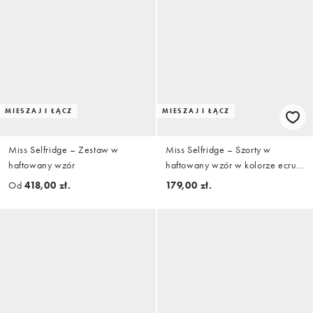
MIESZAJ I ŁĄCZ
MIESZAJ I ŁĄCZ
Miss Selfridge – Zestaw w
Miss Selfridge – Szorty w
haftowany wzór
haftowany wzór w kolorze ecru,
część zestawu
Od
418,00 zł.
179,00 zł.