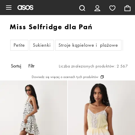
Pomiń i przejdź do głównej zawartości
Miss Selfridge dla Pań
Petite
Sukienki
Stroje kąpielowe i plażowe
Zes
Sortuj
Filtr
Liczba znalezionych produktów: 2 567
Dowiedz się więcej o ocenach tych produktów