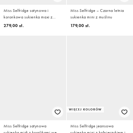
Miss Selfridge satynowa i
Miss Selfridge – Czarna letnia
koronkowa sukienka maxi z
sukienka mini z muślinu
dekoltem w kształcie litery V w
279,00 zł.
179,00 zł.
kolorze niebieskim
WIĘCEJ KOLORÓW
Miss Selfridge satynowa
Miss Selfridge jeansowa
sukienka midi z koralikami we
sukienka mini z kołnierzykiem i