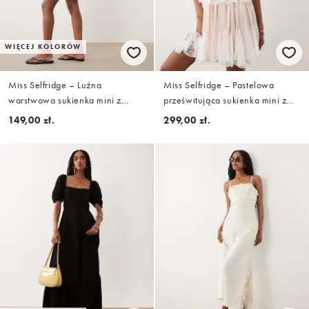
WIĘCEJ KOLORÓW
Miss Selfridge – Luźna
Miss Selfridge – Pastelowa
warstwowa sukienka mini z
prześwitująca sukienka mini z
wiązaniem na ramionach we
koronkowymi godetami
149,00 zł.
299,00 zł.
wzór w groszki