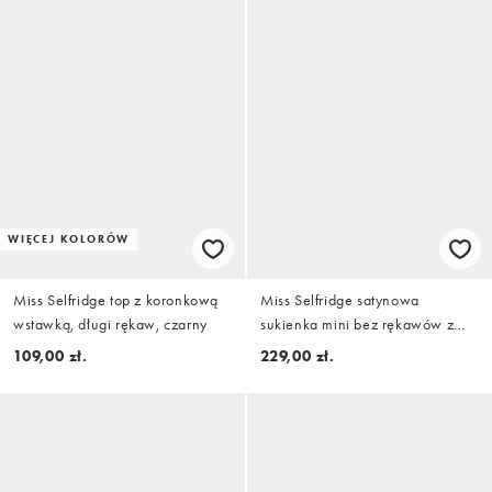
WIĘCEJ KOLORÓW
Miss Selfridge top z koronkową
Miss Selfridge satynowa
wstawką, długi rękaw, czarny
sukienka mini bez rękawów z
koronkowym wykończeniem w
109,00 zł.
229,00 zł.
kolorze kremowym