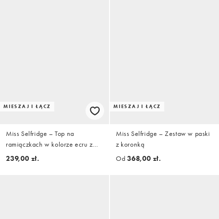
MIESZAJ I ŁĄCZ
MIESZAJ I ŁĄCZ
Miss Selfridge – Top na
Miss Selfridge – Zestaw w paski
ramiączkach w kolorze ecru z
z koronką
haftowanym wzorem, część
239,00 zł.
Od
368,00 zł.
zestawu