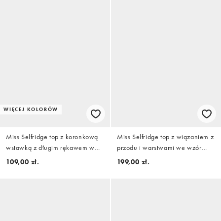
WIĘCEJ KOLORÓW
Miss Selfridge top z koronkową
Miss Selfridge top z wiązaniem z
wstawką z długim rękawem w
przodu i warstwami we wzór
kolorze kremowym
drobnych kwiatów
109,00 zł.
199,00 zł.