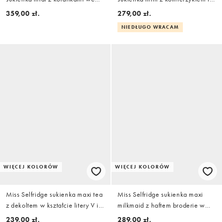
wzór kwiatowy
wiązaniem w kolorze kremowym
359,00 zł.
279,00 zł.
NIEDŁUGO WRACAM
WIĘCEJ KOLORÓW
WIĘCEJ KOLORÓW
Miss Selfridge sukienka maxi tea
Miss Selfridge sukienka maxi
z dekoltem w kształcie litery V i
milkmaid z haftem broderie w
koronkowym wykończeniem w
kolorze mauve
239,00 zł.
289,00 zł.