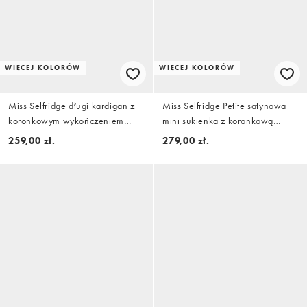
WIĘCEJ KOLORÓW
WIĘCEJ KOLORÓW
Miss Selfridge długi kardigan z
Miss Selfridge Petite satynowa
koronkowym wykończeniem
mini sukienka z koronkową
mankietów w kolorze oatmeal
wstawką i asymetrycznym dołem
259,00 zł.
279,00 zł.
w czerni