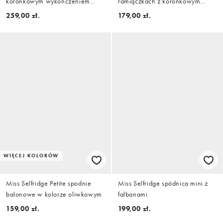
koronkowym wykończeniem
ramiączkach z koronkowym
mankietów w czerni
wykończeniem we wzór
259,00 zł.
179,00 zł.
kwiatowy
WIĘCEJ KOLORÓW
Miss Selfridge Petite spodnie
Miss Selfridge spódnica mini z
balonowe w kolorze oliwkowym
falbanami
159,00 zł.
199,00 zł.