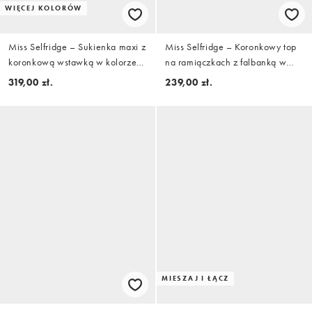
WIĘCEJ KOLORÓW
Miss Selfridge – Sukienka maxi z
Miss Selfridge – Koronkowy top
koronkową wstawką w kolorze
na ramiączkach z falbanką w
kości słoniowej
kolorze ecru
319,00 zł.
239,00 zł.
MIESZAJ I ŁĄCZ