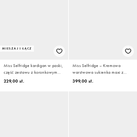
MIESZAJ I ŁĄCZ
Miss Selfridge kardigan w paski,
Miss Selfridge – Kremowa
część zestawu z koronkowym
warstwowa sukienka maxi z
wykończeniem
szyfonu
229,00 zł.
399,00 zł.