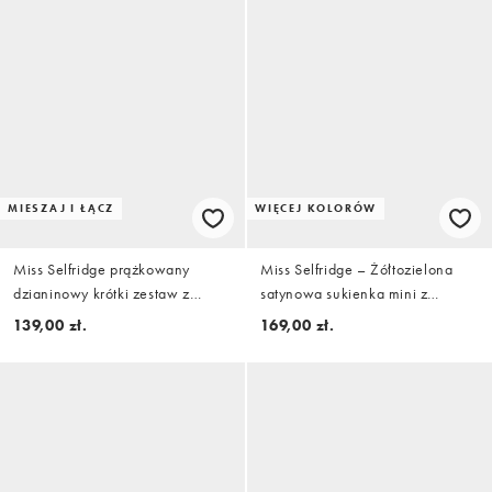
MIESZAJ I ŁĄCZ
WIĘCEJ KOLORÓW
Miss Selfridge prążkowany
Miss Selfridge – Żółtozielona
dzianinowy krótki zestaw z
satynowa sukienka mini z
koronkowym wykończeniem w
dekoltem z szalem
139,00 zł.
169,00 zł.
brązowe paski