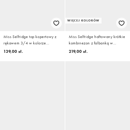
WIĘCEJ KOLORÓW
Miss Selfridge top kopertowy z
Miss Selfridge haftowany krótkie
rękawem 3/4 w kolorze
kombinezon z falbanką w
różowym
kremowym kolorze
139,00 zł.
219,00 zł.