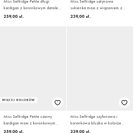
Miss Selfridge Petite długi
Miss Selfridge satynowa
kardigan z koronkowym detalem
sukienka maxi z wiązaniem z
w kolorze oatmeal
tyłu w kolorze czerwonym
259,00 zł.
239,00 zł.
WIĘCEJ KOLORÓW
Miss Selfridge Petite czarny
Miss Selfridge szyfonowa i
kardigan maxi z koronkowym
koronkowa bluzka w kolorze
wykończeniem mankietów
baby pink
259,00 zł.
239,00 zł.