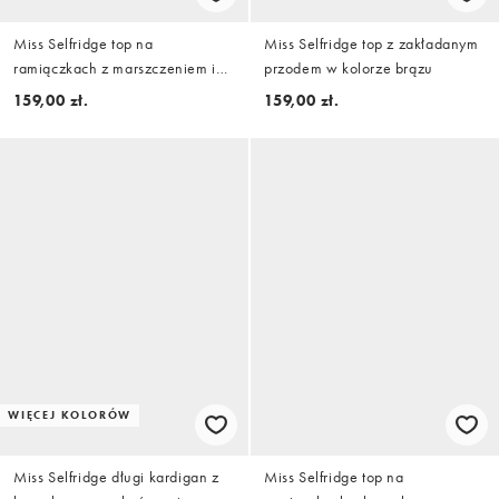
Miss Selfridge top na
Miss Selfridge top z zakładanym
ramiączkach z marszczeniem i
przodem w kolorze brązu
dekoltem w kształcie litery V w
159,00 zł.
159,00 zł.
kolorze śliwkowym
WIĘCEJ KOLORÓW
Miss Selfridge długi kardigan z
Miss Selfridge top na