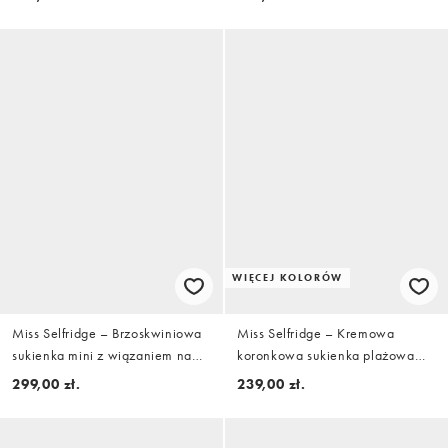
WIĘCEJ KOLORÓW
Miss Selfridge – Brzoskwiniowa
Miss Selfridge – Kremowa
sukienka mini z wiązaniem na
koronkowa sukienka plażowa
ramionach i koronkową wstawką
mini z haftowanym wzorem i
299,00 zł.
239,00 zł.
wiązaniem z boku