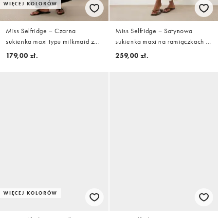
WIĘCEJ KOLORÓW
Miss Selfridge – Czarna
Miss Selfridge – Satynowa
sukienka maxi typu milkmaid z
sukienka maxi na ramiączkach z
bufkami z kory
wiązaniem z przodu w kolorze
179,00 zł.
259,00 zł.
ecru
WIĘCEJ KOLORÓW