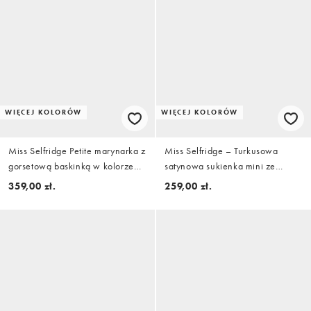
WIĘCEJ KOLORÓW
WIĘCEJ KOLORÓW
Miss Selfridge Petite marynarka z
Miss Selfridge – Turkusowa
gorsetową baskinką w kolorze
satynowa sukienka mini ze
butter yellow
zdobieniem
359,00 zł.
259,00 zł.