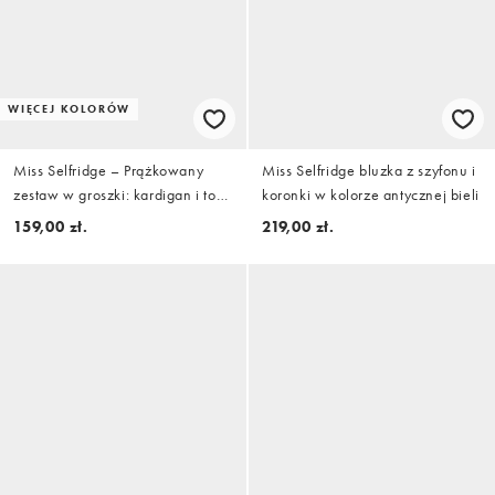
WIĘCEJ KOLORÓW
Miss Selfridge – Prążkowany
Miss Selfridge bluzka z szyfonu i
zestaw w groszki: kardigan i top
koronki w kolorze antycznej bieli
na ramiączkach
159,00 zł.
219,00 zł.