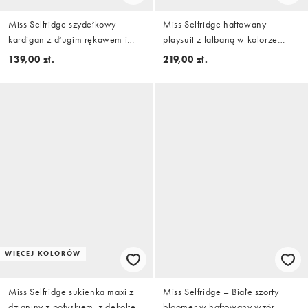
Miss Selfridge szydełkowy
Miss Selfridge haftowany
kardigan z długim rękawem i
playsuit z falbaną w kolorze
wiązaniem z przodu w maślanym
czarnym
139,00 zł.
219,00 zł.
żółtym kolorze, część zestawu
WIĘCEJ KOLORÓW
Miss Selfridge sukienka maxi z
Miss Selfridge – Białe szorty
dzianiny z połyskiem, z dekoltem
bloomer w haftowany wzór