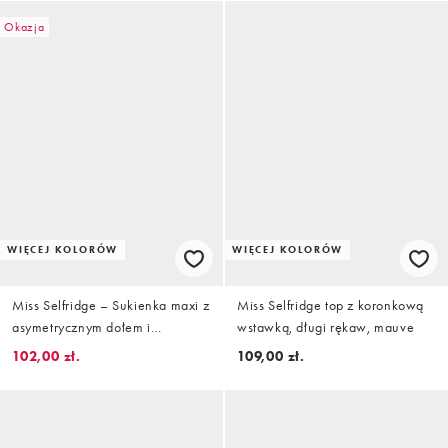
Okazja
WIĘCEJ KOLORÓW
WIĘCEJ KOLORÓW
Miss Selfridge – Sukienka maxi z
Miss Selfridge top z koronkową
asymetrycznym dołem i
wstawką, długi rękaw, mauve
koronkowym wykończeniem
102,00 zł.
109,00 zł.