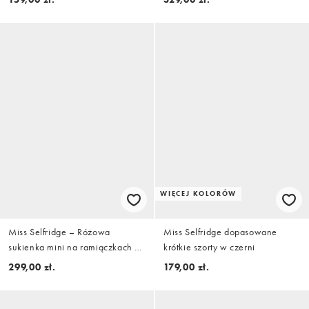
WIĘCEJ KOLORÓW
Miss Selfridge – Różowa
Miss Selfridge dopasowane
sukienka mini na ramiączkach z
krótkie szorty w czerni
koronką
299,00 zł.
179,00 zł.