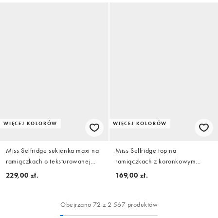
WIĘCEJ KOLORÓW
WIĘCEJ KOLORÓW
Miss Selfridge sukienka maxi na
Miss Selfridge top na
ramiączkach o teksturowanej
ramiączkach z koronkowym
fakturze w kolorze kremowym
wykończeniem i kokardką w
229,00 zł.
169,00 zł.
żółty i brązowy wzór w groszki
Obejrzano 72 z 2 567 produktów