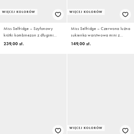
WIĘCEJ KOLORÓW
WIĘCEJ KOLORÓW
Miss Selfridge – Szyfonowy
Miss Selfridge – Czerwona luźna
krótki kombinezon z długimi
sukienka warstwowa mini z
rękawami w kwiatowy wzór w
wiązanymi ramiączkami
239,00 zł.
149,00 zł.
stylu retro
WIĘCEJ KOLORÓW