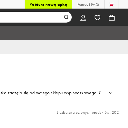
Pobierz nową apkę
Pomoc i FAQ
stko zaczęło się od małego sklepu wspinaczkowego. Od tego czasu m
...
Liczba znalezionych produktów: 202