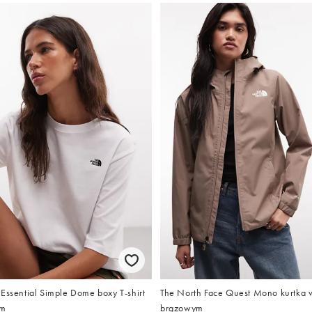
Essential Simple Dome boxy T-shirt
The North Face Quest Mono kurtka 
ym
brązowym