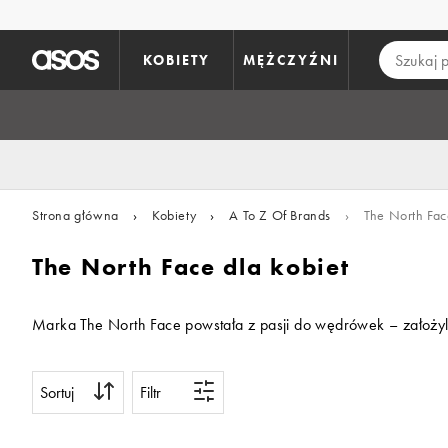
Pomiń i przejdź do głównej zawartości
KOBIETY
MĘŻCZYŹNI
Strona główna
›
Kobiety
›
A To Z Of Brands
›
The North Fac
The North Face dla kobiet
Marka The North Face powstała z pasji do wędrówek – założyli
Sortuj
Filtr