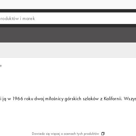
e
 ją w 1966 roku dwaj miłośnicy górskich szlaków z Kalifornii. Wszy
Dowiedz się więcej o ocenach tych produktów