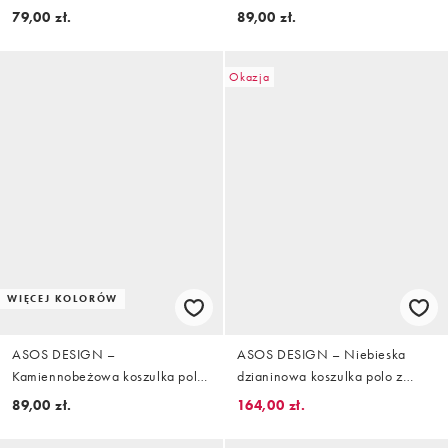
podkreślającym sylwetkę
regularnym kroju z piki
79,00 zł.
89,00 zł.
Okazja
WIĘCEJ KOLORÓW
ASOS DESIGN –
ASOS DESIGN – Niebieska
Kamiennobeżowa koszulka polo
dzianinowa koszulka polo z
basic z piki o kroju
czystej wełny merino z krótkimi
89,00 zł.
164,00 zł.
podkreślającym sylwetkę
rękawami i zamkiem pod szyją