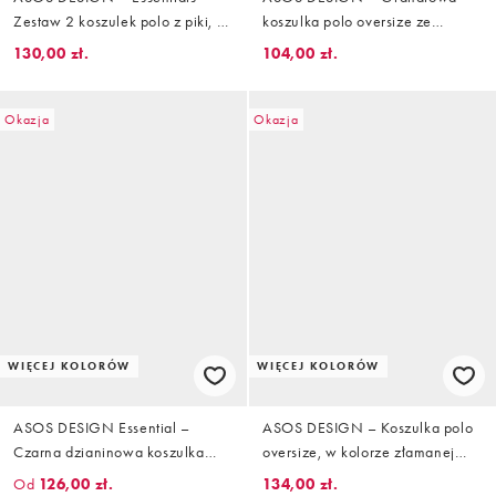
Zestaw 2 koszulek polo z piki, o
koszulka polo oversize ze
kroju podkreślającym sylwetkę,
wstawkami i grafiką Paraiso
130,00 zł.
104,00 zł.
w kolorach czarnym i khaki
Okazja
Okazja
WIĘCEJ KOLORÓW
WIĘCEJ KOLORÓW
ASOS DESIGN Essential –
ASOS DESIGN – Koszulka polo
Czarna dzianinowa koszulka
oversize, w kolorze złamanej
polo o kroju podkreślającym
bieli, w paski, z grafiką
Od
126,00 zł.
134,00 zł.