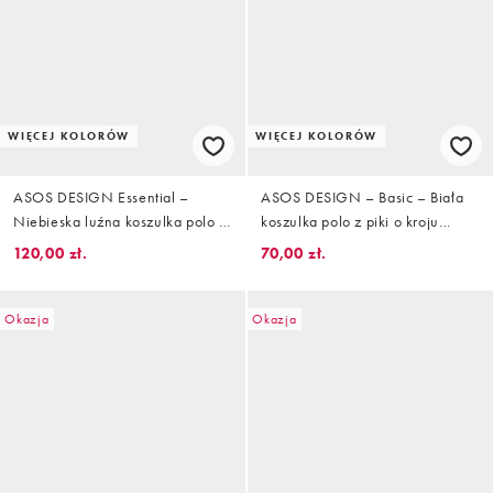
WIĘCEJ KOLORÓW
WIĘCEJ KOLORÓW
ASOS DESIGN Essential –
ASOS DESIGN – Basic – Biała
Niebieska luźna koszulka polo o
koszulka polo z piki o kroju
delikatnym splocie z wycięciem
podkreślającym sylwetkę z
120,00 zł.
70,00 zł.
długimi rękawami
Okazja
Okazja