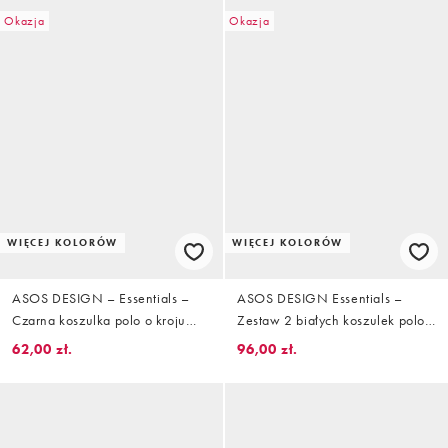
Okazja
Okazja
WIĘCEJ KOLORÓW
WIĘCEJ KOLORÓW
ASOS DESIGN – Essentials –
ASOS DESIGN Essentials –
Czarna koszulka polo o kroju
Zestaw 2 białych koszulek polo
podkreślającym sylwetkę
o regularnym kroju z piki
62,00 zł.
96,00 zł.