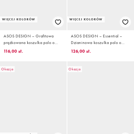
WIĘCEJ KOLORÓW
WIĘCEJ KOLORÓW
ASOS DESIGN – Grafitowa
ASOS DESIGN – Essential –
prążkowana koszulka polo o
Dzianinowa koszulka polo o
kroju podkreślającym sylwetkę z
kroju podkreślającym sylwetkę w
116,00 zł.
126,00 zł.
zamkiem pod szyją
kolorze złamanej bieli
Okazja
Okazja