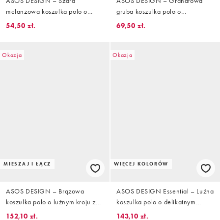
ASOS DESIGN – Szara
ASOS DESIGN – Granatowa
melanżowa koszulka polo o
gruba koszulka polo o
regularnym kroju i waflowej
regularnym kroju z materiału o
54,50 zł.
69,50 zł.
fakturze z kołnierzykiem
waflowej strukturze, część
kubańskim
zestawu
Okazja
Okazja
MIESZAJ I ŁĄCZ
WIĘCEJ KOLORÓW
ASOS DESIGN – Brązowa
ASOS DESIGN Essential – Luźna
koszulka polo o luźnym kroju z
koszulka polo o delikatnym
dzianiny o gęstym splocie, część
splocie w kolorze złamanej bieli
152,10 zł.
143,10 zł.