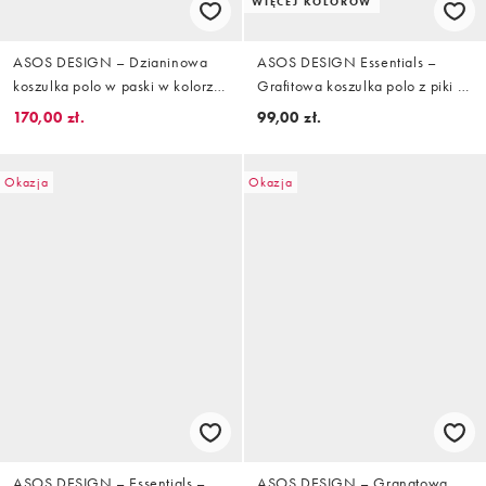
WIĘCEJ KOLORÓW
ASOS DESIGN – Dzianinowa
ASOS DESIGN Essentials –
koszulka polo w paski w kolorze
Grafitowa koszulka polo z piki o
granatowym i ecru, część
kroju podkreślającym sylwetkę z
170,00 zł.
99,00 zł.
zestawu
długim rękawem
Okazja
Okazja
ASOS DESIGN – Essentials –
ASOS DESIGN – Granatowa