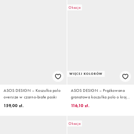
Okazja
WIĘCEJ KOLORÓW
ASOS DESIGN – Koszulka polo
ASOS DESIGN – Prążkowana
oversize w czarno-białe paski
granatowa koszulka polo o kroju
podkreślającym sylwetkę z
159,00 zł.
116,10 zł.
zamkiem pod szyją
Okazja