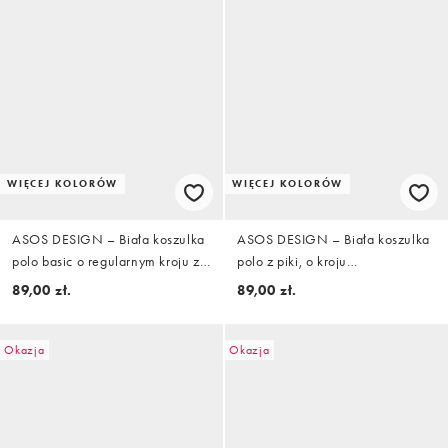
WIĘCEJ KOLORÓW
WIĘCEJ KOLORÓW
ASOS DESIGN – Biała koszulka
ASOS DESIGN – Biała koszulka
polo basic o regularnym kroju z
polo z piki, o kroju
piki
podkreślającym sylwetkę
89,00 zł.
89,00 zł.
Okazja
Okazja