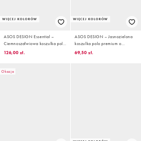
WIĘCEJ KOLORÓW
WIĘCEJ KOLORÓW
ASOS DESIGN Essential –
ASOS DESIGN – Jasnozielona
Ciemnoszałwiowa koszulka polo
koszulka polo premium o
o kroju podkreślającym sylwetkę
regularnym kroju z bawełny
126,00 zł.
69,50 zł.
z dzianiny w drobne prążki
SUPIMA®
Okazja