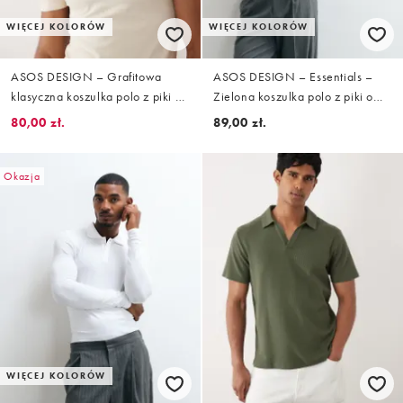
WIĘCEJ KOLORÓW
WIĘCEJ KOLORÓW
ASOS DESIGN – Grafitowa
ASOS DESIGN – Essentials –
klasyczna koszulka polo z piki o
Zielona koszulka polo z piki o
kroju podkreślającym sylwetkę
kroju podkreślającym sylwetkę
80,00 zł.
89,00 zł.
Okazja
WIĘCEJ KOLORÓW