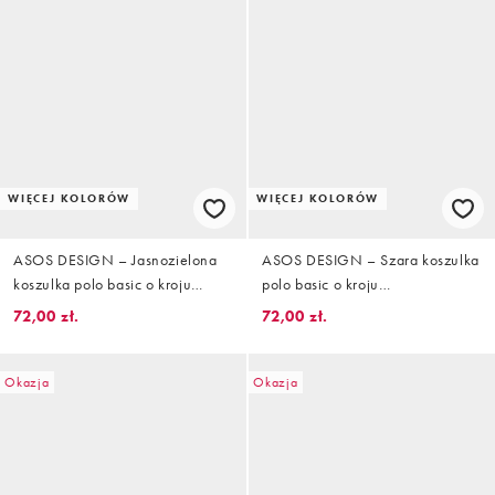
WIĘCEJ KOLORÓW
WIĘCEJ KOLORÓW
ASOS DESIGN – Jasnozielona
ASOS DESIGN – Szara koszulka
koszulka polo basic o kroju
polo basic o kroju
podkreślającym sylwetkę
podkreślającym sylwetkę
72,00 zł.
72,00 zł.
Okazja
Okazja