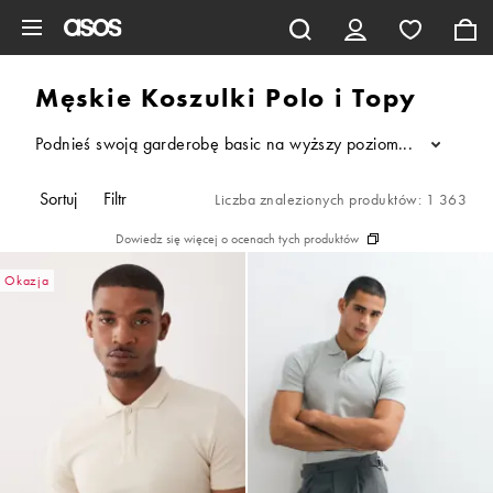
Pomiń i przejdź do głównej zawartości
Męskie Koszulki Polo i Topy
Podnieś swoją garderobę basic na wyższy poziom dzięki naszej 
...
Sortuj
Filtr
Liczba znalezionych produktów: 1 363
Dowiedz się więcej o ocenach tych produktów
Okazja