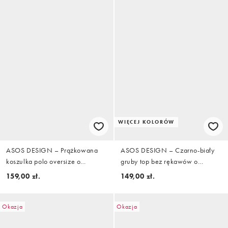
WIĘCEJ KOLORÓW
ASOS DESIGN – Prążkowana
ASOS DESIGN – Czarno-biały
koszulka polo oversize o
gruby top bez rękawów o
pudełkowym kroju w kolorze
pudełkowym kroju oversize w
159,00 zł.
149,00 zł.
złamanej bieli z grafiką piłkarską
fakturowane paski
Okazja
Okazja