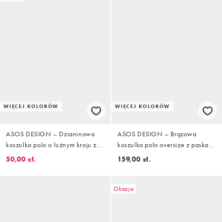
WIĘCEJ KOLORÓW
WIĘCEJ KOLORÓW
ASOS DESIGN – Dzianinowa
ASOS DESIGN – Brązowa
koszulka polo o luźnym kroju z
koszulka polo oversize z paskami
długimi rękawami, haftem na
i nadrukiem Coca Cola
50,00 zł.
159,00 zł.
piersi i wzorem w beżowo-
czerwone paski
Okazja