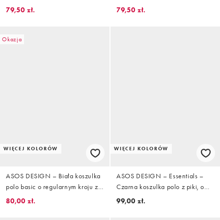
regularnym kroju z bardzo
regularnym kroju z
79,50 zł.
79,50 zł.
grubego materiału z napisem na
fakturowanego materiału
piersi
Okazja
WIĘCEJ KOLORÓW
WIĘCEJ KOLORÓW
ASOS DESIGN – Biała koszulka
ASOS DESIGN – Essentials –
polo basic o regularnym kroju z
Czarna koszulka polo z piki, o
długimi rękawami z piki
kroju podkreślającym sylwetkę, z
80,00 zł.
99,00 zł.
długimi rękawami