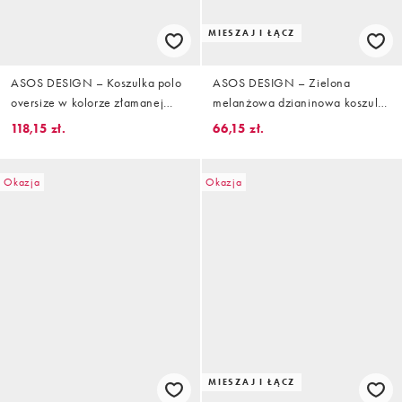
MIESZAJ I ŁĄCZ
ASOS DESIGN – Koszulka polo
ASOS DESIGN – Zielona
oversize w kolorze złamanej
melanżowa dzianinowa koszulka
bieli z grafiką z motywem piłki
polo o luźnym kroju, część
118,15 zł.
66,15 zł.
nożnej
zestawu
Okazja
Okazja
MIESZAJ I ŁĄCZ