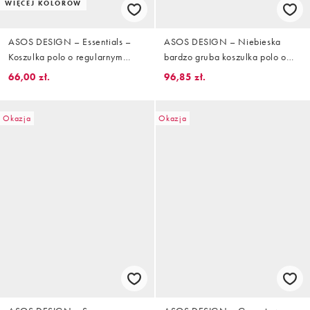
WIĘCEJ KOLORÓW
ASOS DESIGN – Essentials –
ASOS DESIGN – Niebieska
Koszulka polo o regularnym
bardzo gruba koszulka polo o
kroju z piki w kolorze khaki
luźnym kroju i fakturze waflowej
66,00 zł.
96,85 zł.
Okazja
Okazja