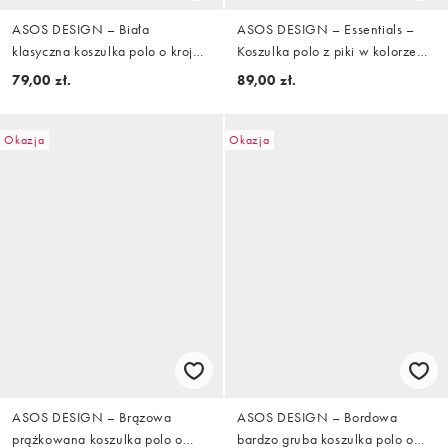
ASOS DESIGN – Biała
ASOS DESIGN – Essentials –
klasyczna koszulka polo o kroju
Koszulka polo z piki w kolorze
podkreślającym sylwetkę
khaki o kroju podkreślającym
79,00 zł.
89,00 zł.
sylwetkę
Okazja
Okazja
ASOS DESIGN – Brązowa
ASOS DESIGN – Bordowa
prążkowana koszulka polo o
bardzo gruba koszulka polo o