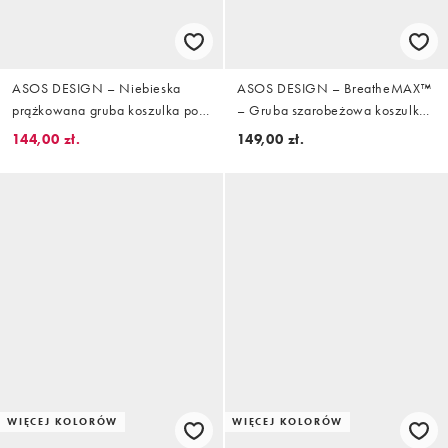
ASOS DESIGN – Niebieska
ASOS DESIGN – BreatheMAX™
prążkowana gruba koszulka polo
– Gruba szarobeżowa koszulka
o kroju podkreślającym sylwetkę
polo z mieszanki bawełny z
144,00 zł.
149,00 zł.
z haftowanym motywem
długimi rękawami i zamkiem pod
szyją
WIĘCEJ KOLORÓW
WIĘCEJ KOLORÓW