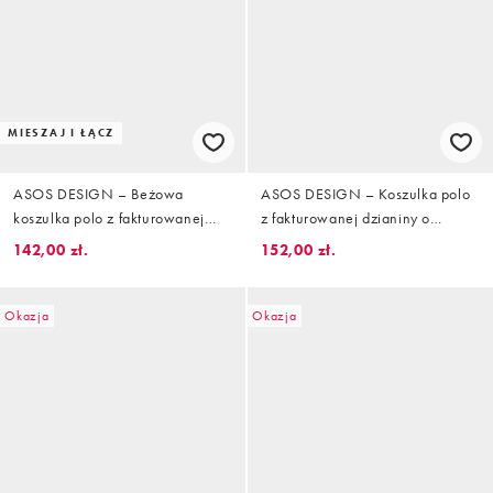
MIESZAJ I ŁĄCZ
ASOS DESIGN – Beżowa
ASOS DESIGN – Koszulka polo
koszulka polo z fakturowanej
z fakturowanej dzianiny o
dzianiny, o luźnym kroju z
luźnym kroju z wycięciem przy
142,00 zł.
152,00 zł.
krótkimi rękawami i wycięciem w
dekolcie w paski w kolorze ecru i
dekolcie, część zestawu
brązowym
Okazja
Okazja