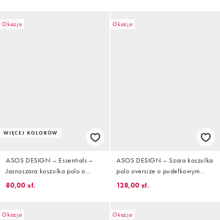
sylwetkę w drobne prążki
piłkarskiej reprezentacji
Hiszpanii
Okazja
Okazja
WIĘCEJ KOLORÓW
ASOS DESIGN – Essentials –
ASOS DESIGN – Szara koszulka
Jasnoszara koszulka polo o
polo oversize o pudełkowym
regularnym kroju z piki
kroju ze sportową grafiką
80,00 zł.
128,00 zł.
Okazja
Okazja