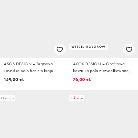
WIĘCEJ KOLORÓW
ASOS DESIGN – Brązowa
ASOS DESIGN – Grafitowa
koszulka polo basic o kroju
koszulka polo z szydełkowanej
oversize z dzianiny o delikatnym
dzianiny o luźnym kroju z
159,00 zł.
76,00 zł.
splocie
krótkimi rękawami i wycięciem w
dekolcie
Okazja
Okazja