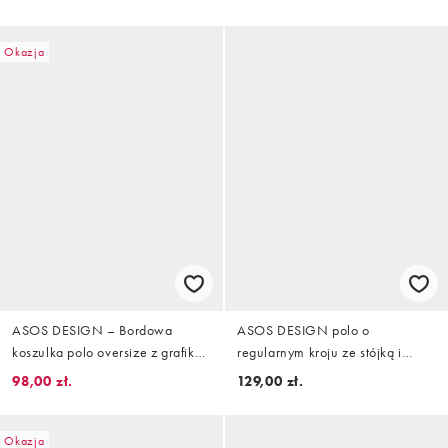
zestawu
z wycięciem
Okazja
ASOS DESIGN – Bordowa
ASOS DESIGN polo o
koszulka polo oversize z grafiką
regularnym kroju ze stójką i
z motywem piłki nożnej
kontrastowym wykończeniem
98,00 zł.
129,00 zł.
przy kołnierzyku w kremowym
kolorze, szeroki prążek
Okazja