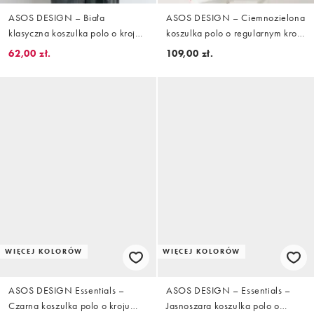
ASOS DESIGN – Biała
ASOS DESIGN – Ciemnozielona
klasyczna koszulka polo o kroju
koszulka polo o regularnym kroju
podkreślającym sylwetkę
z kołnierzykiem kubańskim o
62,00 zł.
109,00 zł.
waflowej fakturze
WIĘCEJ KOLORÓW
WIĘCEJ KOLORÓW
ASOS DESIGN Essentials –
ASOS DESIGN – Essentials –
Czarna koszulka polo o kroju
Jasnoszara koszulka polo o