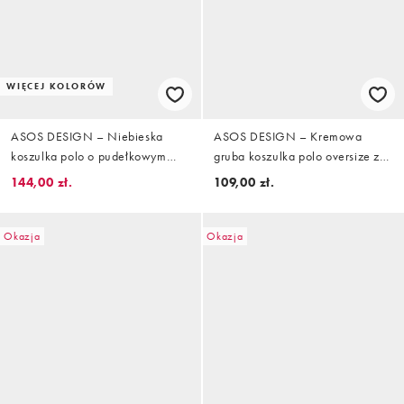
WIĘCEJ KOLORÓW
ASOS DESIGN – Niebieska
ASOS DESIGN – Kremowa
koszulka polo o pudełkowym
gruba koszulka polo oversize z
kroju oversize, ze wzorem na
nacięciem w dekolcie
144,00 zł.
109,00 zł.
całej powierzchni i piłkarskim
napisem graficznym „Italia"
Okazja
Okazja