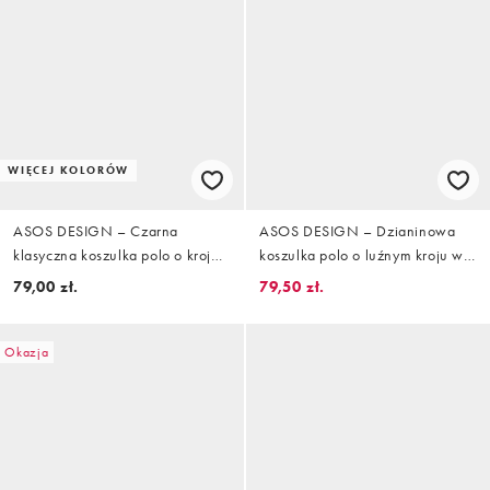
WIĘCEJ KOLORÓW
ASOS DESIGN – Czarna
ASOS DESIGN – Dzianinowa
klasyczna koszulka polo o kroju
koszulka polo o luźnym kroju w
podkreślającym sylwetkę
czarno-beżowe paski
79,00 zł.
79,50 zł.
Okazja