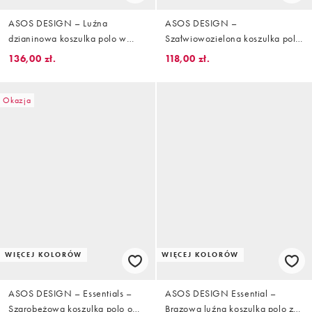
ASOS DESIGN – Luźna
ASOS DESIGN –
dzianinowa koszulka polo w
Szałwiowozielona koszulka polo
paski w kolorze zielonym i ecru
oversize z dzianiny boucle z
136,00 zł.
118,00 zł.
krótkimi rękawami i wycięciem w
dekolcie, część zestawu
Okazja
WIĘCEJ KOLORÓW
WIĘCEJ KOLORÓW
ASOS DESIGN – Essentials –
ASOS DESIGN Essential –
Szarobeżowa koszulka polo o
Brązowa luźna koszulka polo z