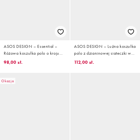
ASOS DESIGN – Essential –
ASOS DESIGN – Luźna koszulka
Różowa koszulka polo o kroju
polo z dzianinowej siateczki w
podkreślającym sylwetkę z
kolorze rdzawym, z nacięciem w
98,00 zł.
112,00 zł.
dzianiny w drobne prążki
dekolcie i grafiką na piersi
Okazja