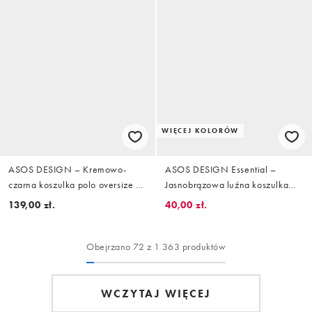
WIĘCEJ KOLORÓW
ASOS DESIGN – Kremowo-
ASOS DESIGN Essential –
czarna koszulka polo oversize w
Jasnobrązowa luźna koszulka
paski
polo o delikatnym splocie z
139,00 zł.
40,00 zł.
wycięciem
Obejrzano 72 z 1 363 produktów
WCZYTAJ WIĘCEJ