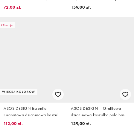
kroju podkreślającym sylwetkę z
dzianiny o delikatnym splocie z
72,00 zł.
159,00 zł.
wyciętym kołnierzykiem
wycięciem
Okazja
WIĘCEJ KOLORÓW
ASOS DESIGN Essential –
ASOS DESIGN – Grafitowa
Granatowa dzianinowa koszulka
dzianinowa koszulka polo basic
polo o kroju podkreślającym
o kroju podkreślającym sylwetkę
112,00 zł.
139,00 zł.
sylwetkę w drobne prążki
w drobne prążki