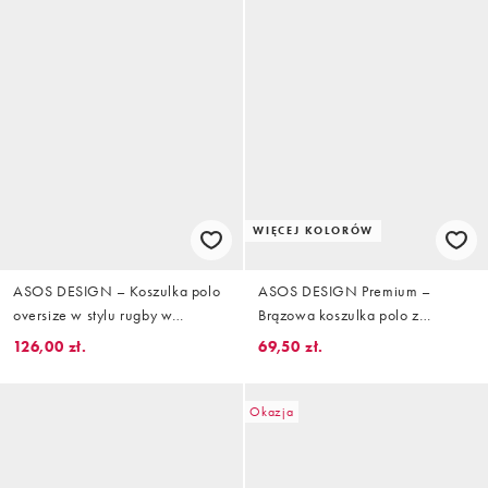
WIĘCEJ KOLORÓW
ASOS DESIGN – Koszulka polo
ASOS DESIGN Premium –
oversize w stylu rugby w
Brązowa koszulka polo z
czerwone paski
bawełny SUPIMA® o
126,00 zł.
69,50 zł.
dopasowanym kroju
Okazja