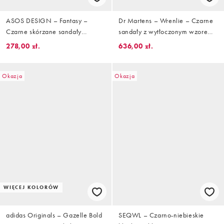
ASOS DESIGN – Fantasy –
Dr Martens – Wrenlie – Czarne
Czarne skórzane sandały
sandały z wytłoczonym wzorem
premium z wąskimi paskami i
w kwiaty
278,00 zł.
636,00 zł.
ozdobnymi elementami
Okazja
Okazja
WIĘCEJ KOLORÓW
adidas Originals – Gazelle Bold
SEQWL – Czarno-niebieskie