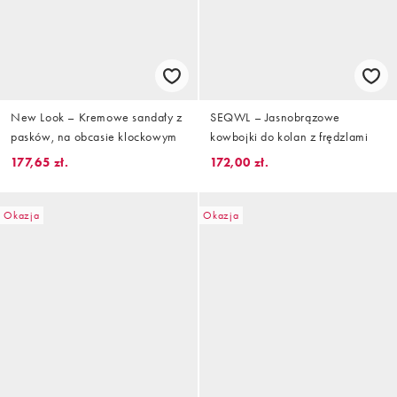
New Look – Kremowe sandały z
SEQWL – Jasnobrązowe
pasków, na obcasie klockowym
kowbojki do kolan z frędzlami
177,65 zł.
172,00 zł.
Okazja
Okazja