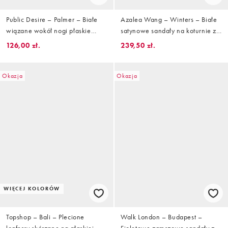
Public Desire – Palmer – Białe
Azalea Wang – Winters – Białe
wiązane wokół nogi płaskie
satynowe sandały na koturnie z
sandały z szydełkowanym
ozdobnymi kwiatami
126,00 zł.
239,50 zł.
kwiatkiem
Okazja
Okazja
WIĘCEJ KOLORÓW
Topshop – Bali – Plecione
Walk London – Budapest –