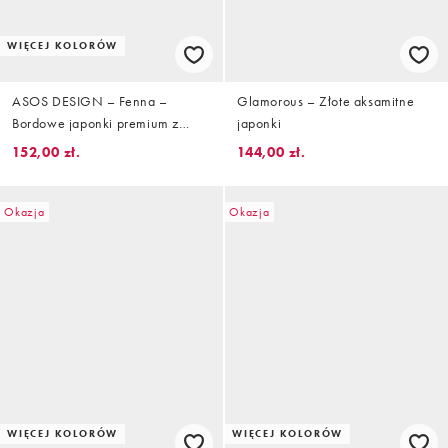
WIĘCEJ KOLORÓW
ASOS DESIGN – Fenna –
Glamorous – Złote aksamitne
Bordowe japonki premium z
japonki
naturalnego zamszu
152,00 zł.
144,00 zł.
Okazja
Okazja
WIĘCEJ KOLORÓW
WIĘCEJ KOLORÓW