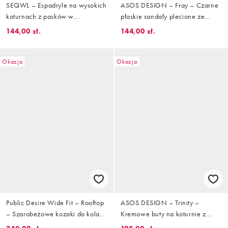
SEQWL – Espadryle na wysokich
ASOS DESIGN – Fray – Czarne
koturnach z pasków w
płaskie sandały plecione ze
naturalnym kolorze
skóry
144,00 zł.
144,00 zł.
Okazja
Okazja
Public Desire Wide Fit – Rooftop
ASOS DESIGN – Trinity –
– Szarobeżowe kozaki do kolan
Kremowe buty na koturnie z
z imitacji zamszu, z uprzężą
kokardką