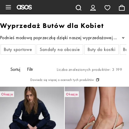
Pomiń i przejdź do głównej zawartości
Wyprzedaż Butów dla Kobiet
Podnieś modową poprzeczkę dzięki naszej wyprzedażowej ofercie but
...
Buty sportowe
Sandały na obcasie
Buty do kostki
Bu
Sortuj
Filtr
Liczba znalezionych produktów: 3 199
Dowiedz się więcej o ocenach tych produktów
Okazja
Okazja