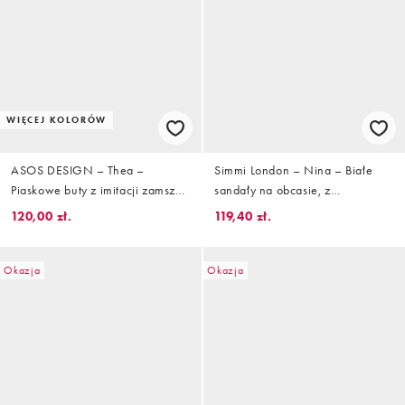
WIĘCEJ KOLORÓW
ASOS DESIGN – Thea –
Simmi London – Nina – Białe
Piaskowe buty z imitacji zamszu
sandały na obcasie, z
na koturnie z efektem drewna
paseczkami
120,00 zł.
119,40 zł.
Okazja
Okazja