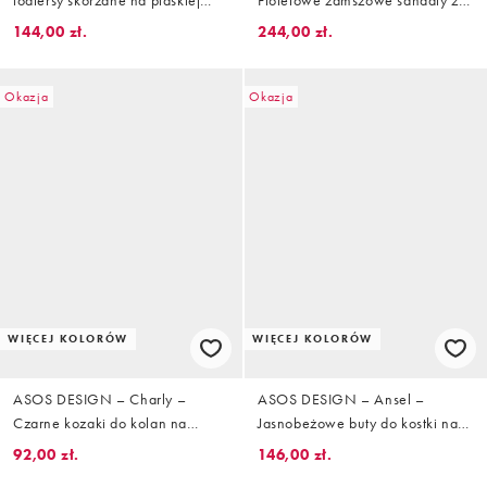
loafersy skórzane na płaskiej
Fioletowe zamszowe sandały z
podeszwie w kolorze złamanej
dwoma paskami
144,00 zł.
244,00 zł.
bieli
Okazja
Okazja
WIĘCEJ KOLORÓW
WIĘCEJ KOLORÓW
ASOS DESIGN – Charly –
ASOS DESIGN – Ansel –
Czarne kozaki do kolan na
Jasnobeżowe buty do kostki na
obcasie
płaskiej podeszwie z noskami w
92,00 zł.
146,00 zł.
szpic z imitacji zamszu