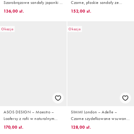
Szarobrązowe sandały japonki z
Czarne, płaskie sandały ze
paskiem za kostką
skrzyżowanymi paskami i
136,00 zł.
152,00 zł.
paskiem na palec
Okazja
Okazja
ASOS DESIGN – Maestro –
SIMMI London – Adelle –
Loafersy z rafii w naturalnym
Czarne szydełkowane wsuwane
kolorze
sandały na grubej podeszwie
170,00 zł.
128,00 zł.