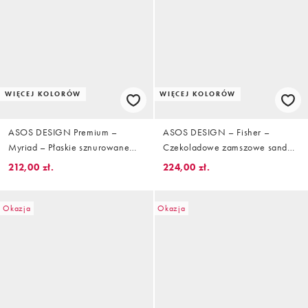
WIĘCEJ KOLORÓW
WIĘCEJ KOLORÓW
ASOS DESIGN Premium –
ASOS DESIGN – Fisher –
Myriad – Płaskie sznurowane
Czekoladowe zamszowe sandały
buty ze skóry w kolorze złamanej
japonki premium z przelotkami
212,00 zł.
224,00 zł.
bieli
Okazja
Okazja