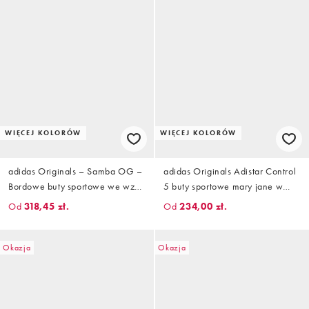
WIĘCEJ KOLORÓW
WIĘCEJ KOLORÓW
adidas Originals – Samba OG –
adidas Originals Adistar Control
Bordowe buty sportowe we wzór
5 buty sportowe mary jane w
skóry krokodyla
czerni
Od
318,45 zł.
Od
234,00 zł.
Okazja
Okazja