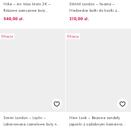
Nike – Air Max Moto 2K –
SIMMI London – Ituama –
Różowe zamszowe buty
Niebieskie botki do kostki z
sportowe
wywiniętą cholewką
540,00 zł.
210,00 zł.
Okazja
Okazja
Simmi London – Laylin –
New Look – Beżowe sandały
Lakierowane camelowe buty na
japonki z ozdobnymi kamieniami
obcasie z paskiem za piętą
z tworzywa