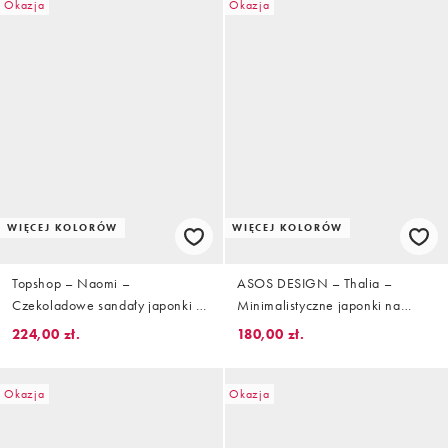
Okazja
Okazja
WIĘCEJ KOLORÓW
WIĘCEJ KOLORÓW
Topshop – Naomi –
ASOS DESIGN – Thalia –
Czekoladowe sandały japonki z
Minimalistyczne japonki na
imitacji zamszu na koturnie z rafii
koturnie z wężowym wzorem
224,00 zł.
180,00 zł.
Okazja
Okazja