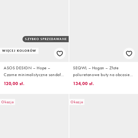
SZYBKO SPRZEDAWANE
WIĘCEJ KOLORÓW
ASOS DESIGN – Hope –
SEQWL – Hogan – Złote
Czarne minimalistyczne sandały
poliuretanowe buty na obcasie
na szpilce na średnim obcasie
klockowym
120,00 zł.
134,00 zł.
Okazja
Okazja