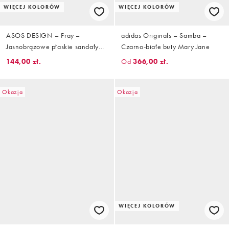
WIĘCEJ KOLORÓW
WIĘCEJ KOLORÓW
ASOS DESIGN – Fray –
adidas Originals – Samba –
Jasnobrązowe płaskie sandały
Czarno-białe buty Mary Jane
plecione ze skóry
144,00 zł.
Od
366,00 zł.
Okazja
Okazja
WIĘCEJ KOLORÓW