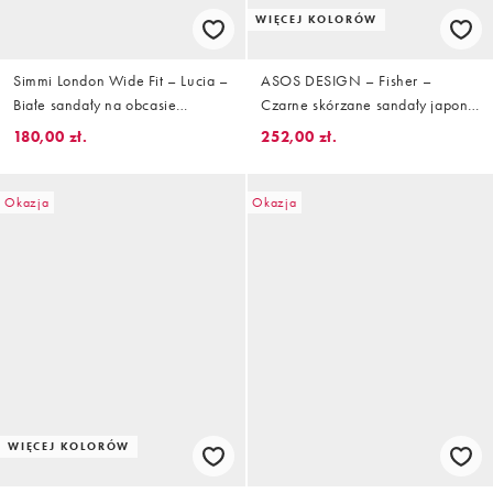
WIĘCEJ KOLORÓW
Simmi London Wide Fit – Lucia –
ASOS DESIGN – Fisher –
Białe sandały na obcasie
Czarne skórzane sandały japonki
klockowym
premium z przelotkami
180,00 zł.
252,00 zł.
Okazja
Okazja
WIĘCEJ KOLORÓW