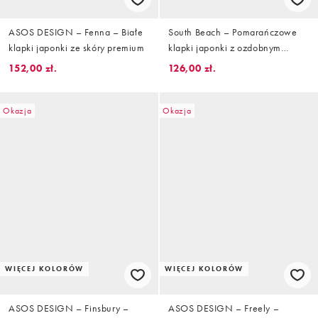
ASOS DESIGN – Fenna – Białe
South Beach – Pomarańczowe
klapki japonki ze skóry premium
klapki japonki z ozdobnym
kwiatkiem
152,00 zł.
126,00 zł.
Okazja
Okazja
WIĘCEJ KOLORÓW
WIĘCEJ KOLORÓW
ASOS DESIGN – Finsbury –
ASOS DESIGN – Freely –