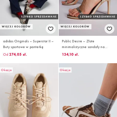
SZYBKO SPRZEDAWANE
SZYBKO SPRZEDAWANE
WIĘCEJ KOLORÓW
WIĘCEJ KOLORÓW
adidas Originals – Superstar II –
Public Desire – Złote
Buty sportowe w panterkę
minimalistyczne sandały na
obcasie
Od
274,05 zł.
134,10 zł.
Okazja
Okazja