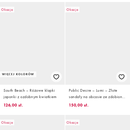
Okazja
Okazja
WIĘCEJ KOLORÓW
South Beach – Różowe klapki
Public Desire – Lumi – Złote
japonki z ozdobnym kwiatkiem
sandały na obcasie ze zdobioną
rozgwiazdą
126,00 zł.
150,00 zł.
Okazja
Okazja