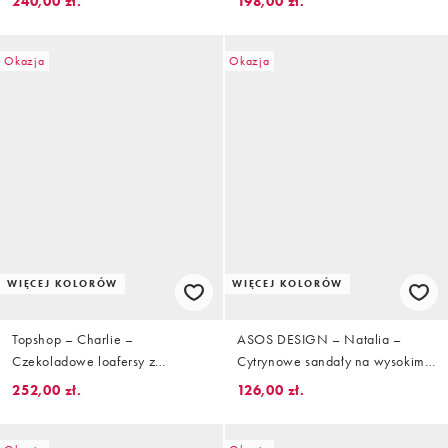
240,00 zł.
198,00 zł.
Okazja
Okazja
WIĘCEJ KOLORÓW
WIĘCEJ KOLORÓW
Topshop – Charlie –
ASOS DESIGN – Natalia –
Czekoladowe loafersy z
Cytrynowe sandały na wysokim
naturalnego zamszu na płaskiej
obcasie z paskami w kształcie
252,00 zł.
126,00 zł.
podeszwie
litery T