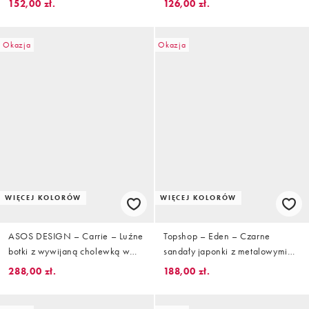
152,00 zł.
126,00 zł.
Okazja
Okazja
WIĘCEJ KOLORÓW
WIĘCEJ KOLORÓW
ASOS DESIGN – Carrie – Luźne
Topshop – Eden – Czarne
botki z wywijaną cholewką w
sandały japonki z metalowymi
piaskowym kolorze
elementami
288,00 zł.
188,00 zł.