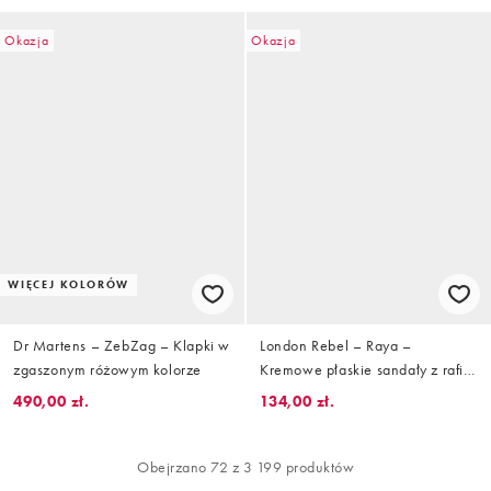
Okazja
Okazja
WIĘCEJ KOLORÓW
Dr Martens – ZebZag – Klapki w
London Rebel – Raya –
zgaszonym różowym kolorze
Kremowe płaskie sandały z rafii
z ozdobną klamrą
490,00 zł.
134,00 zł.
Obejrzano 72 z 3 199 produktów