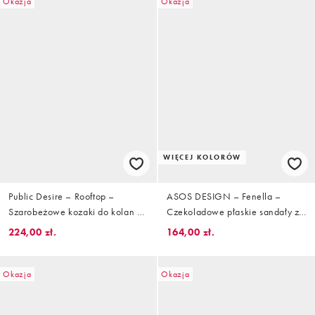
Okazja
Okazja
WIĘCEJ KOLORÓW
Public Desire – Rooftop –
ASOS DESIGN – Fenella –
Szarobeżowe kozaki do kolan z
Czekoladowe płaskie sandały z
imitacji zamszu, z uprzężą
dużym kamieniem
224,00 zł.
164,00 zł.
Okazja
Okazja