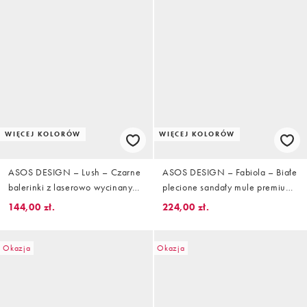
WIĘCEJ KOLORÓW
WIĘCEJ KOLORÓW
ASOS DESIGN – Lush – Czarne
ASOS DESIGN – Fabiola – Białe
balerinki z laserowo wycinanym
plecione sandały mule premium
wzorem
ze skóry
144,00 zł.
224,00 zł.
Okazja
Okazja