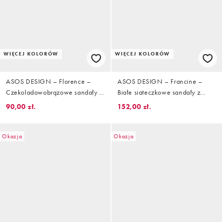
WIĘCEJ KOLORÓW
WIĘCEJ KOLORÓW
ASOS DESIGN – Florence –
ASOS DESIGN – Francine –
Czekoladowobrązowe sandały z
Białe siateczkowe sandały z
pasków, z pętelką na palec
paskiem za piętą
90,00 zł.
152,00 zł.
Okazja
Okazja