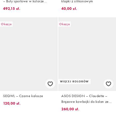
– Buty sportowe w kolorze
klapki z silikonowym
jasnoniebieskim i białym
492,15 zł.
40,00 zł.
Okazja
Okazja
WIĘCEJ KOLORÓW
SEQWL – Czarne kalosze
ASOS DESIGN – Claudette –
Brązowe kowbojki do kolan ze
120,00 zł.
wzorem skóry krokodyla
260,00 zł.