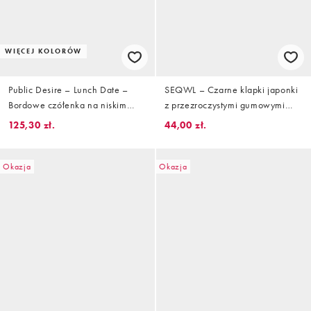
WIĘCEJ KOLORÓW
Public Desire – Lunch Date –
SEQWL – Czarne klapki japonki
Bordowe czółenka na niskim
z przezroczystymi gumowymi
obcasie
paskami
125,30 zł.
44,00 zł.
Okazja
Okazja