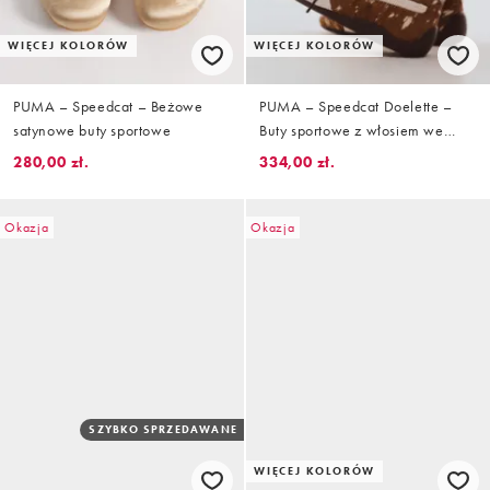
WIĘCEJ KOLORÓW
WIĘCEJ KOLORÓW
PUMA – Speedcat – Beżowe
PUMA – Speedcat Doelette –
satynowe buty sportowe
Buty sportowe z włosiem we
wzór w plamki sarenki – Tylko w
280,00 zł.
334,00 zł.
ASOS
Okazja
Okazja
SZYBKO SPRZEDAWANE
WIĘCEJ KOLORÓW