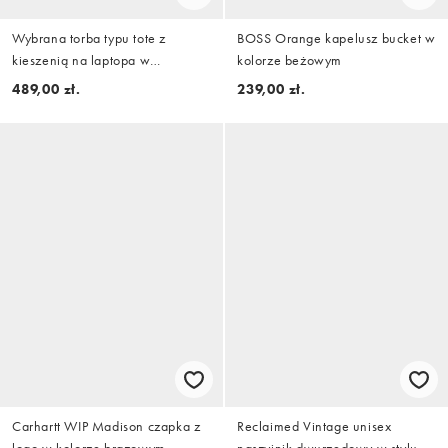
Wybrana torba typu tote z
BOSS Orange kapelusz bucket w
kieszenią na laptopa w
kolorze beżowym
czekoladowym brązie
489,00 zł.
239,00 zł.
Carhartt WIP Madison czapka z
Reclaimed Vintage unisex