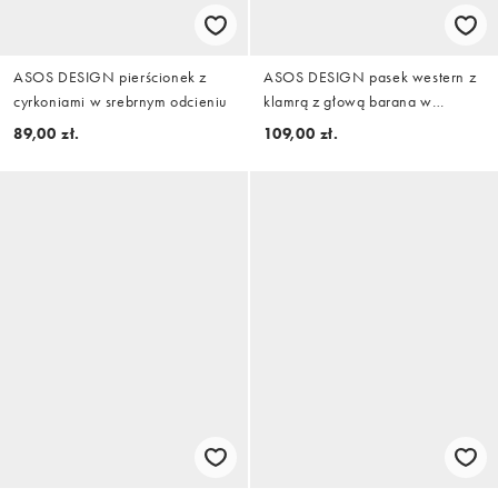
ASOS DESIGN pierścionek z
ASOS DESIGN pasek western z
cyrkoniami w srebrnym odcieniu
klamrą z głową barana w
brązowej imitacji skóry
89,00 zł.
109,00 zł.