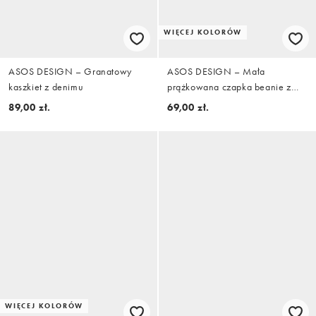
WIĘCEJ KOLORÓW
ASOS DESIGN – Granatowy
ASOS DESIGN – Mała
kaszkiet z denimu
prążkowana czapka beanie z
dzianiny o splocie angielskim w
89,00 zł.
69,00 zł.
granatowym kolorze
WIĘCEJ KOLORÓW