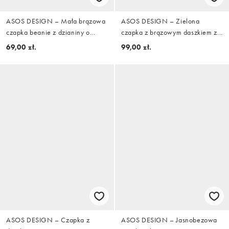
ASOS DESIGN – Mała brązowa
ASOS DESIGN – Zielona
czapka beanie z dzianiny o
czapka z brązowym daszkiem z
splocie angielskim
imitacji zamszu i grafiką
69,00 zł.
99,00 zł.
ASOS DESIGN – Czapka z
ASOS DESIGN – Jasnobezowa