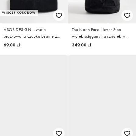
WIĘCEJ KOLORÓW
ASOS DESIGN – Mała
The North Face Never Stop
prążkowana czapka beanie z
worek ściągany na sznurek w
dzianiny o splocie angielskim w
czerni
69,00 zł.
349,00 zł.
czarnym kolorze