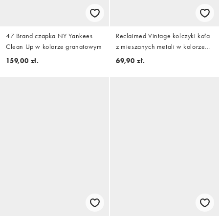
47 Brand czapka NY Yankees
Reclaimed Vintage kolczyki koła
Clean Up w kolorze granatowym
z mieszanych metali w kolorze
srebrnym
159,00 zł.
69,90 zł.