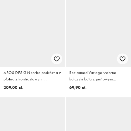
ASOS DESIGN torba podróżna z
Reclaimed Vintage srebrne
płótna z kontrastowymi
kolczyki koła z perłowym
brązowymi paskami w kolorze
detalem
209,00 zł.
69,90 zł.
khaki