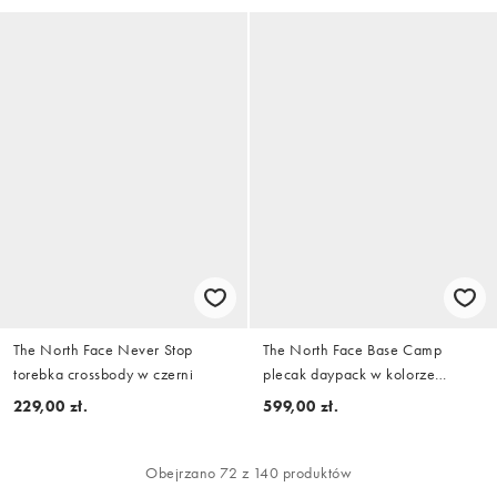
The North Face Never Stop
The North Face Base Camp
torebka crossbody w czerni
plecak daypack w kolorze
brązowym
229,00 zł.
599,00 zł.
Obejrzano 72 z 140 produktów