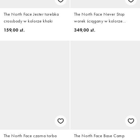
The North Face Jester torebka
The North Face Never Stop
crossbody w kolorze khaki
worek ściągany w kolorze
brązowym
159,00 zł.
349,00 zł.
The North Face czarna torba
The North Face Base Camp