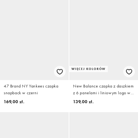
WIĘCEJ KOLORÓW
47 Brand NY Yankees czapka
New Balance czapka z daszkiem
snapback w czerni
z 6 panelami i liniowym logo w
beżowym kolorze
169,00 zł.
139,00 zł.