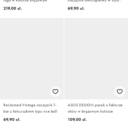
logo w kolorze brązowym
naszyjnik dwurzędowy w stylu
vintage z podkową w kolorze
219,00 zł.
69,90 zł.
srebrnym
Reclaimed Vintage naszyjnik T-
ASOS DESIGN pasek o fakturze
bar z łańcuszkiem typu rice ball
skóry w brązowym kolorze
69,90 zł.
109,00 zł.