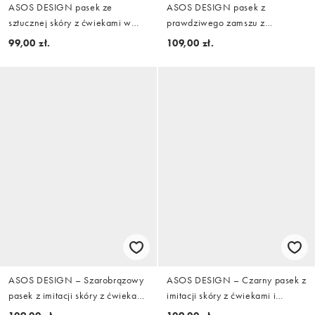
ASOS DESIGN pasek ze
ASOS DESIGN pasek z
sztucznej skóry z ćwiekami w
prawdziwego zamszu z
czerni
zaokrągloną klamrą w kolorze
99,00 zł.
109,00 zł.
taupe
ASOS DESIGN – Szarobrązowy
ASOS DESIGN – Czarny pasek z
pasek z imitacji skóry z ćwiekami
imitacji skóry z ćwiekami i
i klamrą z efektem stopienia
klamrą w kowbojskim stylu