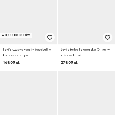
WIĘCEJ KOLORÓW
Levi's czapka varsity baseball w
Levi's torba listonoszka Oliver w
kolorze czarnym
kolorze khaki
169,00 zł.
279,00 zł.