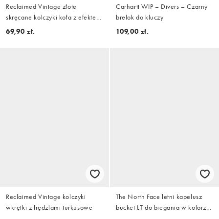
Reclaimed Vintage złote
Carhartt WIP – Divers – Czarny
skręcane kolczyki koła z efektem
brelok do kluczy
puff
69,90 zł.
109,00 zł.
Reclaimed Vintage kolczyki
The North Face letni kapelusz
wkrętki z frędzlami turkusowe
bucket LT do biegania w kolorze
białym