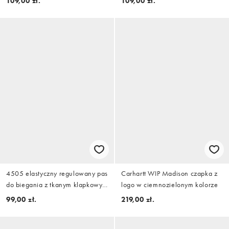
109,00 zł.
109,00 zł.
4505 elastyczny regulowany pas
Carhartt WIP Madison czapka z
do biegania z tkanym klapkowym
logo w ciemnozielonym kolorze
zapięciem i kieszonką na klucze
99,00 zł.
219,00 zł.
w kolorze pomidorowym