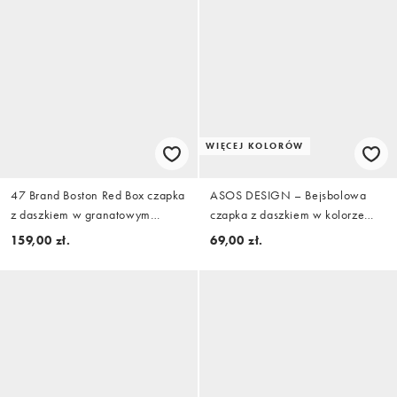
WIĘCEJ KOLORÓW
47 Brand Boston Red Box czapka
ASOS DESIGN – Bejsbolowa
z daszkiem w granatowym
czapka z daszkiem w kolorze
kolorze
niebieskim
159,00 zł.
69,00 zł.