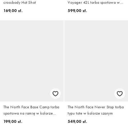
crossbody Hot Shot
Voyager 42L torba sportowa w
kolorze brązowym
169,00 zł.
599,00 zł.
The North Face Base Camp torba
The North Face Never Stop torba
sportowa na ramię w kolorze
typu tote w kolorze szarym
burgundowym
199,00 zł.
549,00 zł.