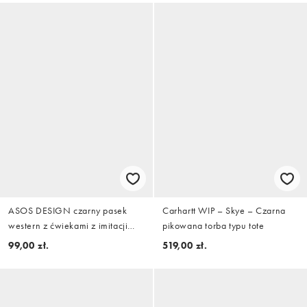
ASOS DESIGN czarny pasek
Carhartt WIP – Skye – Czarna
western z ćwiekami z imitacji
pikowana torba typu tote
skóry
99,00 zł.
519,00 zł.