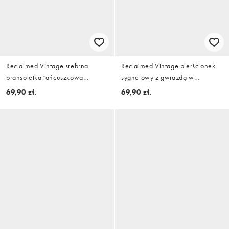
Reclaimed Vintage srebrna
Reclaimed Vintage pierścionek
bransoletka łańcuszkowa
sygnetowy z gwiazdą w
mariner z detalami skrętu
mieszanym platerowaniu
69,90 zł.
69,90 zł.