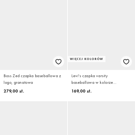
WIĘCEJ KOLORÓW
Boss Zed czapka baseballowa z
Levi's czapka varsity
logo, granatowa
baseballowa w kolorze
brązowym
279,00 zł.
169,00 zł.