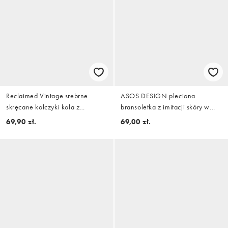
Reclaimed Vintage srebrne
ASOS DESIGN pleciona
skręcane kolczyki koła z
bransoletka z imitacji skóry w
wypukłym wzorem
kolorze brązowym
69,90 zł.
69,00 zł.