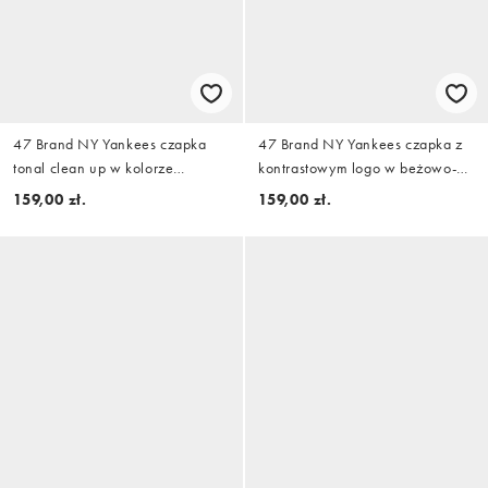
47 Brand NY Yankees czapka
47 Brand NY Yankees czapka z
tonal clean up w kolorze
kontrastowym logo w beżowo-
czarnym
granatowym kolorze
159,00 zł.
159,00 zł.