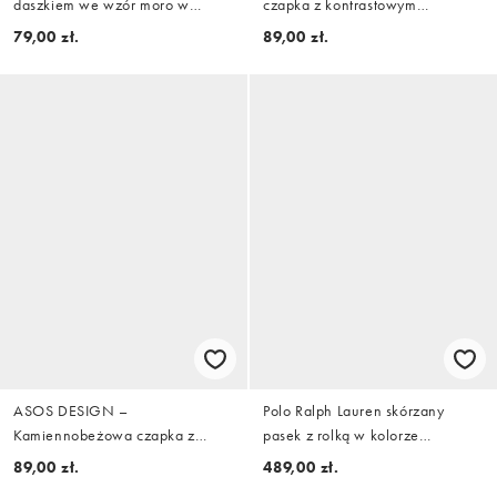
daszkiem we wzór moro w
czapka z kontrastowym
kolorze khaki z efektem sprania
bordowym daszkiem z grafiką z
79,00 zł.
89,00 zł.
logo
ASOS DESIGN –
Polo Ralph Lauren skórzany
Kamiennobeżowa czapka z
pasek z rolką w kolorze
daszkiem i haftowanym
brązowym
89,00 zł.
489,00 zł.
motywem „Montana“