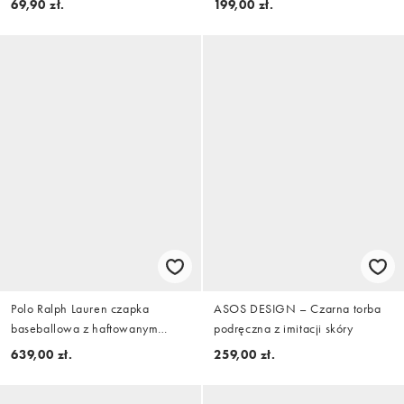
69,90 zł.
199,00 zł.
Polo Ralph Lauren czapka
ASOS DESIGN – Czarna torba
baseballowa z haftowanym
podręczna z imitacji skóry
misiem w kolorze austin beige
639,00 zł.
259,00 zł.