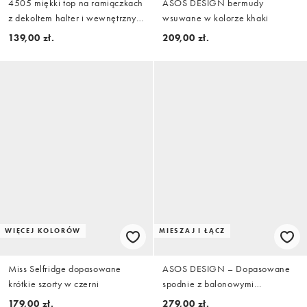
4505 miękki top na ramiączkach
ASOS DESIGN bermudy
z dekoltem halter i wewnętrznym
wsuwane w kolorze khaki
biustonoszem w kolorze białym
139,00 zł.
209,00 zł.
WIĘCEJ KOLORÓW
MIESZAJ I ŁĄCZ
Miss Selfridge dopasowane
ASOS DESIGN – Dopasowane
krótkie szorty w czerni
spodnie z balonowymi
nogawkami w kolorze kości
179,00 zł.
279,00 zł.