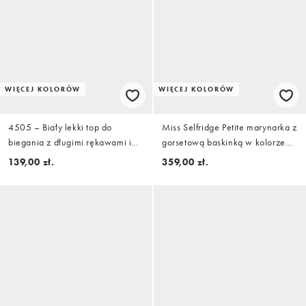
WIĘCEJ KOLORÓW
WIĘCEJ KOLORÓW
4505 – Biały lekki top do
Miss Selfridge Petite marynarka z
biegania z długimi rękawami i
gorsetową baskinką w kolorze
marszczeniem z przodu
butter yellow
139,00 zł.
359,00 zł.