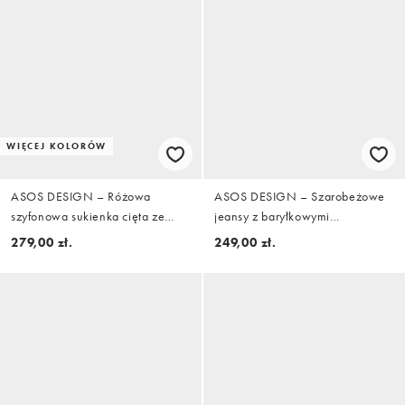
WIĘCEJ KOLORÓW
ASOS DESIGN – Różowa
ASOS DESIGN – Szarobeżowe
szyfonowa sukienka cięta ze
jeansy z baryłkowymi
skosu maxi w kratę z godetami
nogawkami i ozdobnymi szwami
279,00 zł.
249,00 zł.