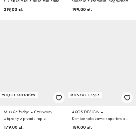
sukienka midi z dekoltem halter i
spodnie z szerokimi nogawkami
ozdobnymi szwami z domieszką
z domieszką lnu
219,00 zł.
199,00 zł.
lnu
WIĘCEJ KOLORÓW
MIESZAJ I ŁĄCZ
Miss Selfridge – Czerwony
ASOS DESIGN –
wiązany z przodu top z
Kamiennobeżowa kopertowa
domieszką lnu
spódnica mini, część zestawu
179,00 zł.
189,00 zł.