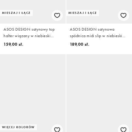
MIESZAJ I ŁĄCZ
MIESZAJ I ŁĄCZ
ASOS DESIGN satynowy top
ASOS DESIGN satynowa
halter wiązany w niebieski
spódnica midi slip w niebieski
kwiatowy wzór, część zestawu
kwiatowy wzór, część zestawu
159,00 zł.
189,00 zł.
WIĘCEJ KOLORÓW