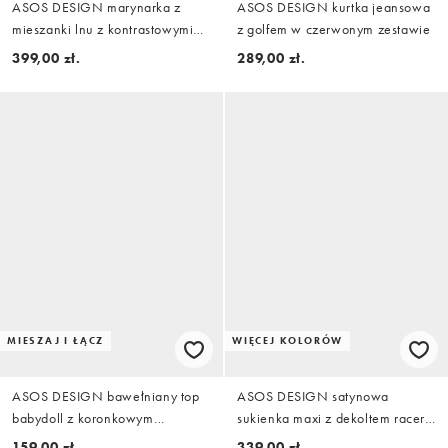
ASOS DESIGN marynarka z
ASOS DESIGN kurtka jeansowa
mieszanki lnu z kontrastowymi
z golfem w czerwonym zestawie
klapami w kolorze kremowym,
399,00 zł.
289,00 zł.
część zestawu
MIESZAJ I ŁĄCZ
WIĘCEJ KOLORÓW
ASOS DESIGN bawełniany top
ASOS DESIGN satynowa
babydoll z koronkowym
sukienka maxi z dekoltem racer
wykończeniem, część zestawu w
w kolorze czekoladowym
159,00 zł.
339,00 zł.