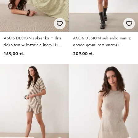
ASOS DESIGN sukienka midi z
ASOS DESIGN sukienka mini z
dekoltem w kształcie litery U i
opadającymi ramionami i
wiązaniem na szyi w kratkę
rękawami typu blouson z
159,00 zł.
209,00 zł.
vichy w kolorze oliwkowym i
modalu, brązowa
białym