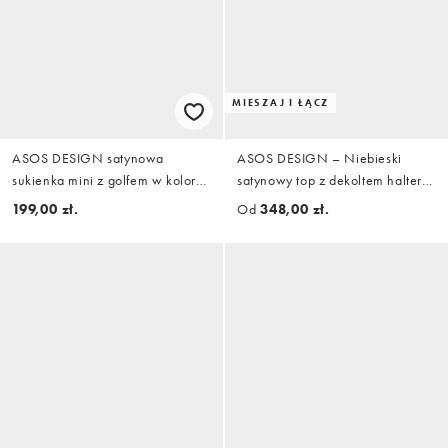
MIESZAJ I ŁĄCZ
ASOS DESIGN satynowa
ASOS DESIGN – Niebieski
sukienka mini z golfem w kolorze
satynowy top z dekoltem halter i
zielonym we wzór kwiatowy
wiązaniem w kwiatowy wzór,
199,00 zł.
Od
348,00 zł.
część zestawu