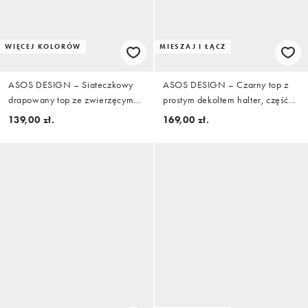
WIĘCEJ KOLORÓW
MIESZAJ I ŁĄCZ
ASOS DESIGN – Siateczkowy
ASOS DESIGN – Czarny top z
drapowany top ze zwierzęcym
prostym dekoltem halter, część
wzorem
zestawu
139,00 zł.
169,00 zł.