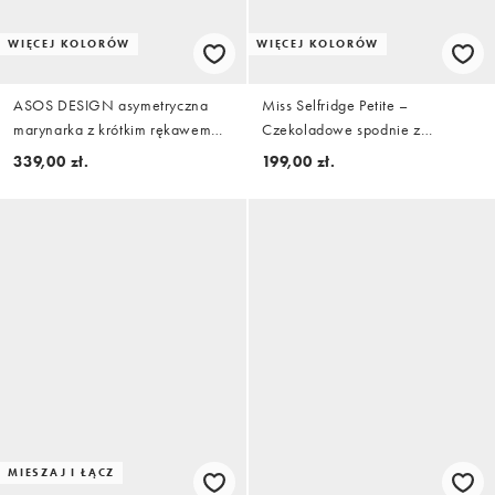
WIĘCEJ KOLORÓW
WIĘCEJ KOLORÓW
ASOS DESIGN asymetryczna
Miss Selfridge Petite –
marynarka z krótkim rękawem
Czekoladowe spodnie z
we wzór zebry
szerokimi nogawkami z
339,00 zł.
199,00 zł.
mieszanki lnu
MIESZAJ I ŁĄCZ