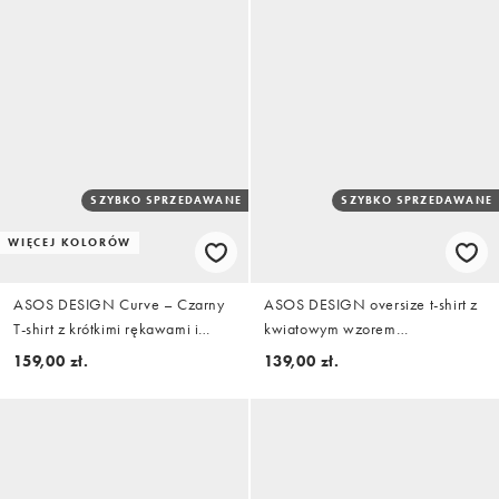
SZYBKO SPRZEDAWANE
SZYBKO SPRZEDAWANE
WIĘCEJ KOLORÓW
ASOS DESIGN Curve – Czarny
ASOS DESIGN oversize t-shirt z
T-shirt z krótkimi rękawami i
kwiatowym wzorem
koronkowym wykończeniem
szydełkowym w bieli
159,00 zł.
139,00 zł.