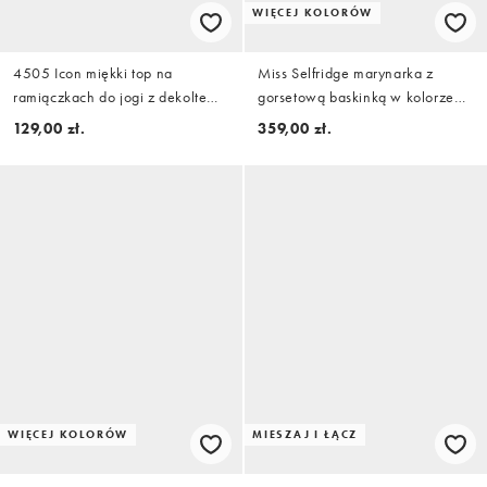
WIĘCEJ KOLORÓW
4505 Icon miękki top na
Miss Selfridge marynarka z
ramiączkach do jogi z dekoltem
gorsetową baskinką w kolorze
w kształcie litery U,
różowym
129,00 zł.
359,00 zł.
wewnętrznym biustonoszem i
regulowanymi ramiączkami w
czerni
WIĘCEJ KOLORÓW
MIESZAJ I ŁĄCZ