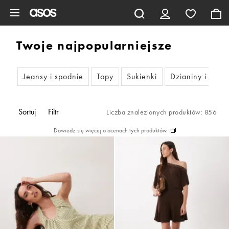
Pomiń i przejdź do głównej zawartości
Twoje najpopularniejsze
Jeansy i spodnie
Topy
Sukienki
Dzianiny i bluz
Sortuj
Filtr
Liczba znalezionych produktów: 856
Dowiedz się więcej o ocenach tych produktów