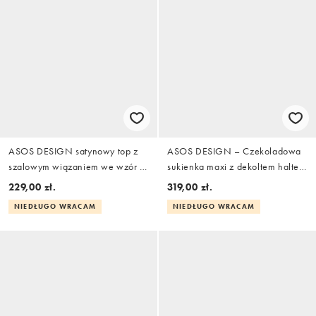
ASOS DESIGN satynowy top z
ASOS DESIGN – Czekoladowa
szalowym wiązaniem we wzór w
sukienka maxi z dekoltem halter i
kremowe kropki
marszczeniem po bokach
229,00 zł.
319,00 zł.
NIEDŁUGO WRACAM
NIEDŁUGO WRACAM