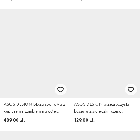
dekoltem
dekoltem
ASOS DESIGN bluza sportowa z
ASOS DESIGN przezroczysta
kapturem i zamkiem na całej
koszula z siateczki, część
długości w kolorze tobacco
zestawu, z marszczeniem,
489,00 zł.
129,00 zł.
różowa