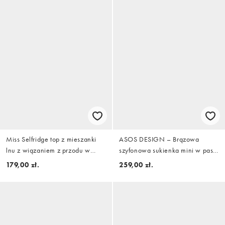
Miss Selfridge top z mieszanki
ASOS DESIGN – Brązowa
lnu z wiązaniem z przodu w
szyfonowa sukienka mini w paski
kolorze raspberry
z obniżoną talią i dołem typu
179,00 zł.
259,00 zł.
bombka