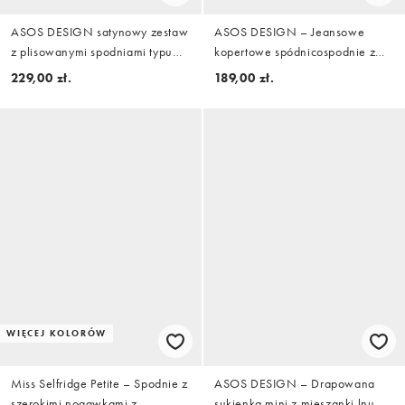
ASOS DESIGN satynowy zestaw
ASOS DESIGN – Jeansowe
z plisowanymi spodniami typu
kopertowe spódnicospodnie z
bubble w czerni
efektem wybielenia
229,00 zł.
189,00 zł.
WIĘCEJ KOLORÓW
Miss Selfridge Petite – Spodnie z
ASOS DESIGN – Drapowana
szerokimi nogawkami z
sukienka mini z mieszanki lnu w