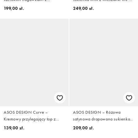
domieszką lnu w kolorze
naturalnym kolorze
199,00 zł.
249,00 zł.
malinowym
ASOS DESIGN Curve –
ASOS DESIGN – Różowa
Kremowy przylegający top z
satynowa drapowana sukienka
marszczeniem i drapowaniem
mini na jedno ramię
139,00 zł.
209,00 zł.