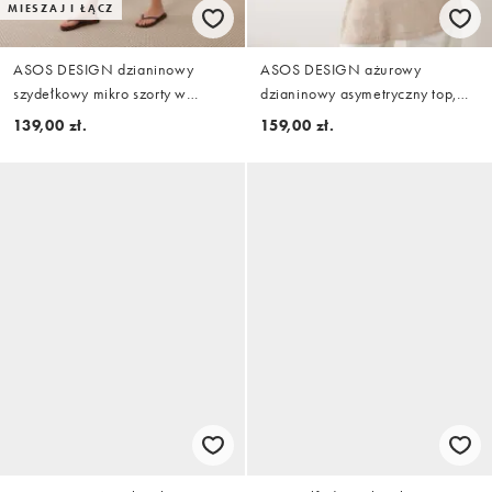
MIESZAJ I ŁĄCZ
ASOS DESIGN dzianinowy
ASOS DESIGN ażurowy
szydełkowy mikro szorty w
dzianinowy asymetryczny top,
brązowy pasek
część zestawu w kolorze mocha
139,00 zł.
159,00 zł.