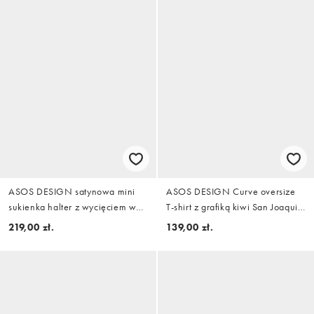
ASOS DESIGN satynowa mini
ASOS DESIGN Curve oversize
sukienka halter z wycięciem w
T-shirt z grafiką kiwi San Joaquin
kształcie łezki we wzór w kropki
w kolorze kremowym
219,00 zł.
139,00 zł.