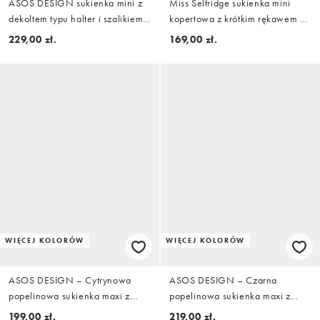
ASOS DESIGN sukienka mini z
Miss Selfridge sukienka mini
dekoltem typu halter i szalikiem
kopertowa z krótkim rękawem w
we wzór rozmytych kropek
kolorze brązowym
229,00 zł.
169,00 zł.
WIĘCEJ KOLORÓW
WIĘCEJ KOLORÓW
ASOS DESIGN – Cytrynowa
ASOS DESIGN – Czarna
popelinowa sukienka maxi z
popelinowa sukienka maxi z
obniżonym stanem i prostym
obniżonym stanem i prostym
199,00 zł.
219,00 zł.