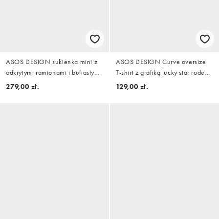
ASOS DESIGN sukienka mini z
ASOS DESIGN Curve oversize
odkrytymi ramionami i bufiastym
T-shirt z grafiką lucky star rodeo
fasonem
w kolorze białym
279,00 zł.
129,00 zł.