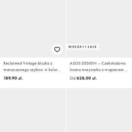
MIESZAJ I ŁĄCZ
Reclaimed Vintage bluzka z
ASOS DESIGN – Czekoladowa
marszczonego szyfonu w kolorze
lniana marynarka z wiązaniem z
czekoladowobrązowym
boku, część zestawu
189,90 zł.
Od
628,00 zł.