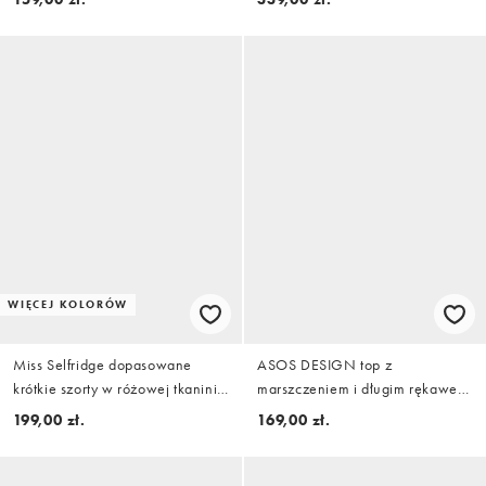
kolorze buttermilk
WIĘCEJ KOLORÓW
Miss Selfridge dopasowane
ASOS DESIGN top z
krótkie szorty w różowej tkaninie
marszczeniem i długim rękawem
boucle, część zestawu
w niebieskiej woalowej tkaninie
199,00 zł.
169,00 zł.