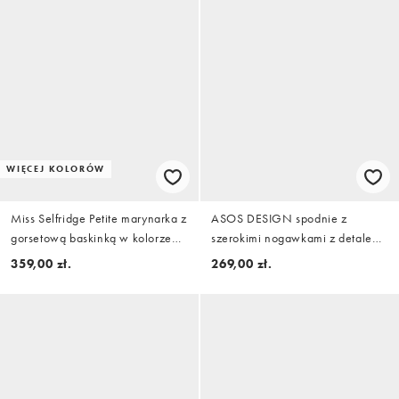
WIĘCEJ KOLORÓW
Miss Selfridge Petite marynarka z
ASOS DESIGN spodnie z
gorsetową baskinką w kolorze
szerokimi nogawkami z detalem
różowym
szalika we wzór conversation
359,00 zł.
269,00 zł.