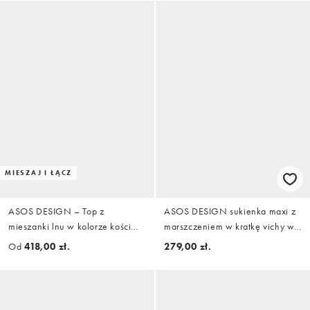
MIESZAJ I ŁĄCZ
ASOS DESIGN – Top z
ASOS DESIGN sukienka maxi z
mieszanki lnu w kolorze kości
marszczeniem w kratkę vichy w
słoniowej z wiązaniem i stójką,
kolorze kremowym
Od
418,00 zł.
279,00 zł.
część zestawu