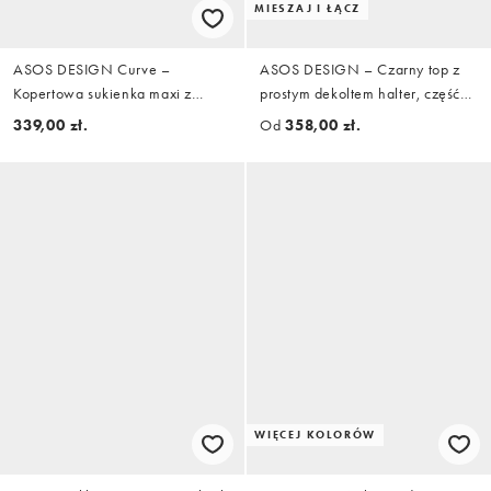
MIESZAJ I ŁĄCZ
ASOS DESIGN Curve –
ASOS DESIGN – Czarny top z
Kopertowa sukienka maxi z
prostym dekoltem halter, część
odkrytymi ramionami i trenem w
zestawu
339,00 zł.
Od
358,00 zł.
kolorze khaki
WIĘCEJ KOLORÓW