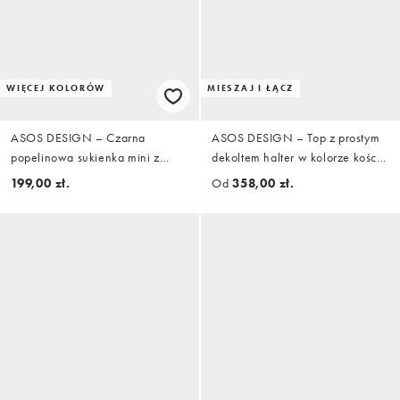
WIĘCEJ KOLORÓW
MIESZAJ I ŁĄCZ
ASOS DESIGN – Czarna
ASOS DESIGN – Top z prostym
popelinowa sukienka mini z
dekoltem halter w kolorze kości
obniżonym stanem i prostym
słoniowej, część zestawu
199,00 zł.
Od
358,00 zł.
dekoltem