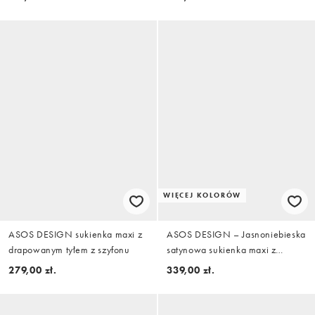
słoniowej, część zestawu
WIĘCEJ KOLORÓW
ASOS DESIGN sukienka maxi z
ASOS DESIGN – Jasnoniebieska
drapowanym tyłem z szyfonu
satynowa sukienka maxi z
peleryną
279,00 zł.
339,00 zł.