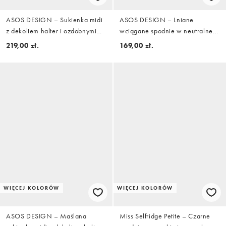
ASOS DESIGN – Sukienka midi
ASOS DESIGN – Lniane
z dekoltem halter i ozdobnymi
wciągane spodnie w neutralne
szwami z domieszką lnu w
paski, część zestawu
219,00 zł.
169,00 zł.
neutralnym kolorze
WIĘCEJ KOLORÓW
WIĘCEJ KOLORÓW
ASOS DESIGN – Maślana
Miss Selfridge Petite – Czarne