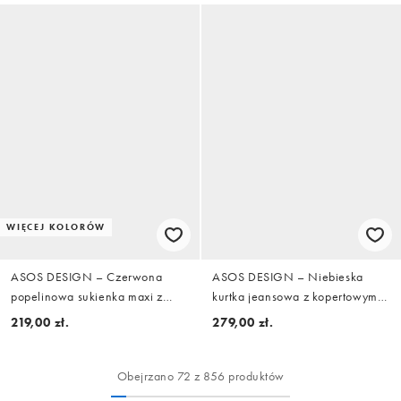
WIĘCEJ KOLORÓW
ASOS DESIGN – Czerwona
ASOS DESIGN – Niebieska
popelinowa sukienka maxi z
kurtka jeansowa z kopertowym
obniżonym stanem i prostym
przodem
219,00 zł.
279,00 zł.
dekoltem
Obejrzano 72 z 856 produktów