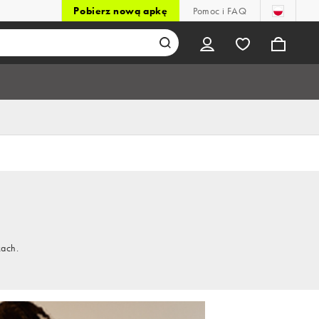
Pobierz nową apkę
Pomoc i FAQ
kach.