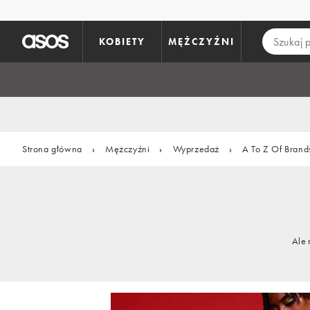
Pomiń i przejdź do głównej zawartości
KOBIETY
MĘŻCZYŹNI
Strona główna
›
Mężczyźni
›
Wyprzedaż
›
A To Z Of Brand
Ale 