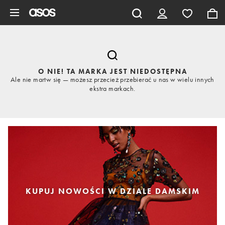
Pomiń i przejdź do głównej zawartości
O NIE! TA MARKA JEST NIEDOSTĘPNA
Ale nie martw się — możesz przecież przebierać u nas w wielu innych
ekstra markach.
KUPUJ NOWOŚCI W DZIALE DAMSKIM