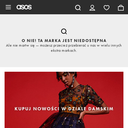
Pomiń i przejdź do głównej zawartości
O NIE! TA MARKA JEST NIEDOSTĘPNA
Ale nie martw się — możesz przecież przebierać u nas w wielu innych
ekstra markach.
KUPUJ NOWOŚCI W DZIALE DAMSKIM