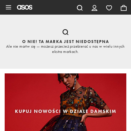
Pomiń i przejdź do głównej zawartości
O NIE! TA MARKA JEST NIEDOSTĘPNA
Ale nie martw się — możesz przecież przebierać u nas w wielu innych
ekstra markach.
KUPUJ NOWOŚCI W DZIALE DAMSKIM