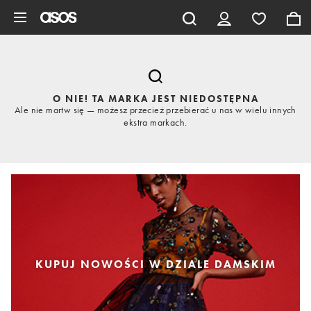
Pomiń i przejdź do głównej zawartości
O NIE! TA MARKA JEST NIEDOSTĘPNA
Ale nie martw się — możesz przecież przebierać u nas w wielu innych
ekstra markach.
KUPUJ NOWOŚCI W DZIALE DAMSKIM