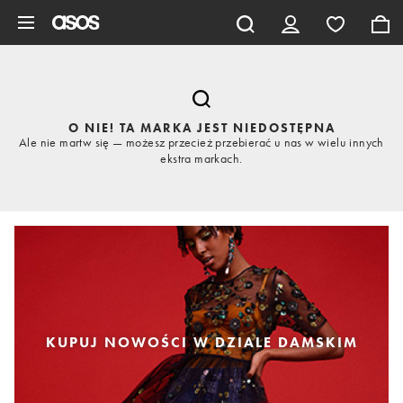
Pomiń i przejdź do głównej zawartości
O NIE! TA MARKA JEST NIEDOSTĘPNA
Ale nie martw się — możesz przecież przebierać u nas w wielu innych
ekstra markach.
KUPUJ NOWOŚCI W DZIALE DAMSKIM