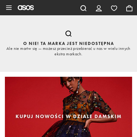
Pomiń i przejdź do głównej zawartości
O NIE! TA MARKA JEST NIEDOSTĘPNA
Ale nie martw się — możesz przecież przebierać u nas w wielu innych
ekstra markach.
KUPUJ NOWOŚCI W DZIALE DAMSKIM