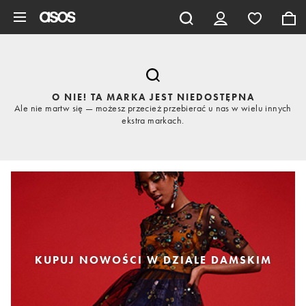
Pomiń i przejdź do głównej zawartości
O NIE! TA MARKA JEST NIEDOSTĘPNA
Ale nie martw się — możesz przecież przebierać u nas w wielu innych
ekstra markach.
KUPUJ NOWOŚCI W DZIALE DAMSKIM