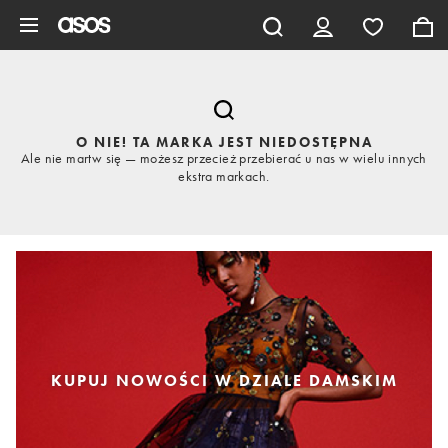
Pomiń i przejdź do głównej zawartości
O NIE! TA MARKA JEST NIEDOSTĘPNA
Ale nie martw się — możesz przecież przebierać u nas w wielu innych
ekstra markach.
KUPUJ NOWOŚCI W DZIALE DAMSKIM