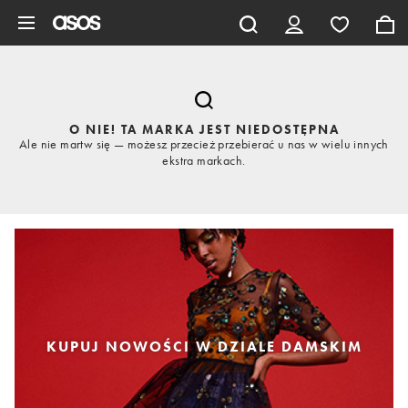
Pomiń i przejdź do głównej zawartości
O NIE! TA MARKA JEST NIEDOSTĘPNA
Ale nie martw się — możesz przecież przebierać u nas w wielu innych
ekstra markach.
KUPUJ NOWOŚCI W DZIALE DAMSKIM