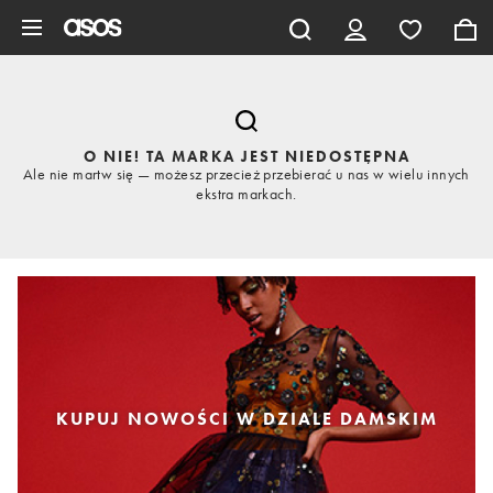
Pomiń i przejdź do głównej zawartości
O NIE! TA MARKA JEST NIEDOSTĘPNA
Ale nie martw się — możesz przecież przebierać u nas w wielu innych
ekstra markach.
KUPUJ NOWOŚCI W DZIALE DAMSKIM