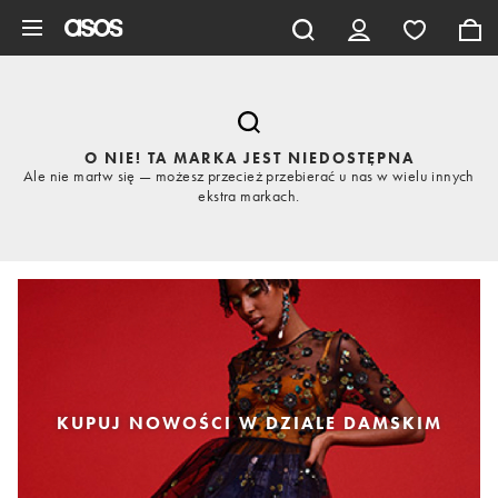
Pomiń i przejdź do głównej zawartości
O NIE! TA MARKA JEST NIEDOSTĘPNA
Ale nie martw się — możesz przecież przebierać u nas w wielu innych
ekstra markach.
KUPUJ NOWOŚCI W DZIALE DAMSKIM