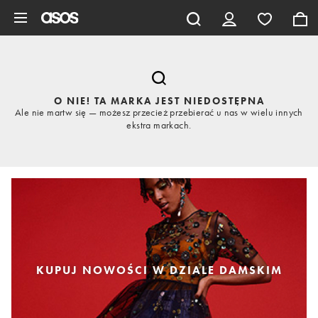
Pomiń i przejdź do głównej zawartości
O NIE! TA MARKA JEST NIEDOSTĘPNA
Ale nie martw się — możesz przecież przebierać u nas w wielu innych
ekstra markach.
KUPUJ NOWOŚCI W DZIALE DAMSKIM