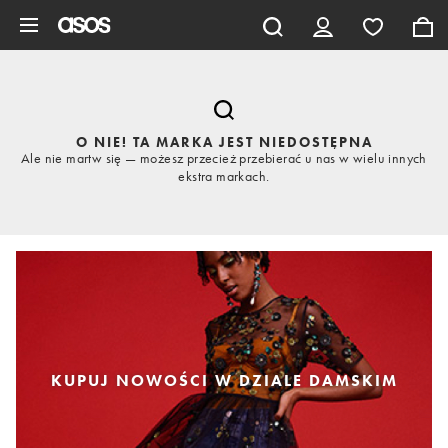
Pomiń i przejdź do głównej zawartości
O NIE! TA MARKA JEST NIEDOSTĘPNA
Ale nie martw się — możesz przecież przebierać u nas w wielu innych
ekstra markach.
KUPUJ NOWOŚCI W DZIALE DAMSKIM