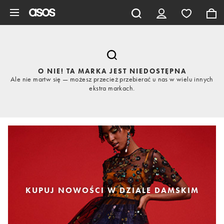
Pomiń i przejdź do głównej zawartości
O NIE! TA MARKA JEST NIEDOSTĘPNA
Ale nie martw się — możesz przecież przebierać u nas w wielu innych
ekstra markach.
KUPUJ NOWOŚCI W DZIALE DAMSKIM