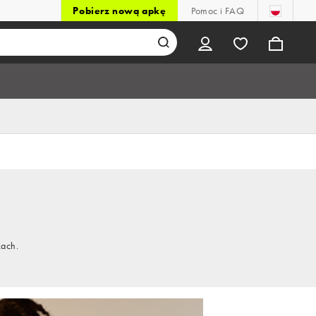
Pobierz nową apkę
Pomoc i FAQ
kach.