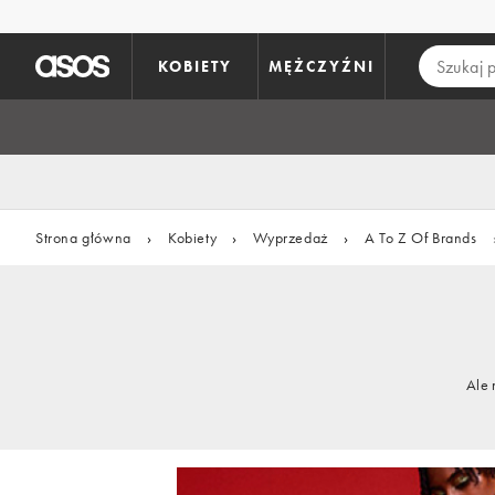
Pomiń i przejdź do głównej zawartości
KOBIETY
MĘŻCZYŹNI
Strona główna
›
Kobiety
›
Wyprzedaż
›
A To Z Of Brands
Ale 