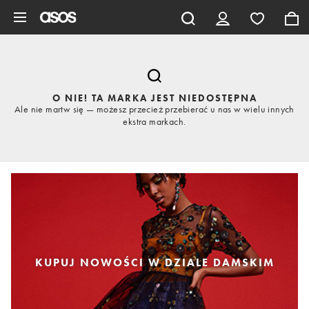
Pomiń i przejdź do głównej zawartości
O NIE! TA MARKA JEST NIEDOSTĘPNA
Ale nie martw się — możesz przecież przebierać u nas w wielu innych
ekstra markach.
KUPUJ NOWOŚCI W DZIALE DAMSKIM