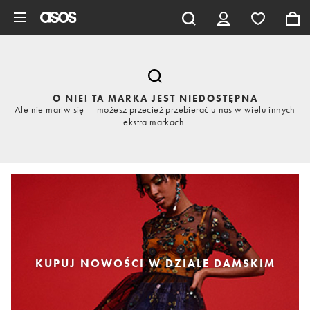
Pomiń i przejdź do głównej zawartości
O NIE! TA MARKA JEST NIEDOSTĘPNA
Ale nie martw się — możesz przecież przebierać u nas w wielu innych
ekstra markach.
KUPUJ NOWOŚCI W DZIALE DAMSKIM