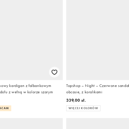
nowy kardigan z falbankowym
Topshop – Night – Czerwone sandał
ołu z wełną w kolorze szarym
obcasie, z koralikami
339,00 zł.
RACAM
WIĘCEJ KOLORÓW