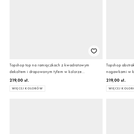
Topshop top na ramiączkach z kwadratowym
Topshop abstra
dekoltem i drapowanym tyłem w kolorze
nogawkami w ko
naturalnym
219,00 zł.
219,00 zł.
WIĘCEJ KOLORÓW
WIĘCEJ KOLO