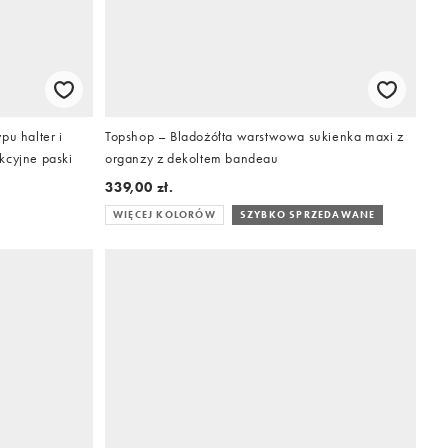
pu halter i
Topshop – Bladożółta warstwowa sukienka maxi z
kcyjne paski
organzy z dekoltem bandeau
339,00 zł.
WIĘCEJ KOLORÓW
SZYBKO SPRZEDAWANE