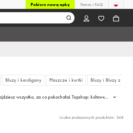
Pobierz nową apkę
Pomoc i FAQ
Bluzy i kardigany
Płaszcze i kurtki
Bluzy i Bluzy z Kap
dziesz wszystko, za co pokochałaś Topshop: kultowe jeansy Jamie i J
...
Liczba znalezionych produktów: 348