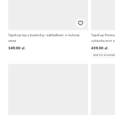
Topshop top z baskinką i zakładkami w kolorze
Topshop Premi
stone
sukienka mini z
geometryczny
249,00 zł.
459,00 zł.
WIĘCEJ KOLO