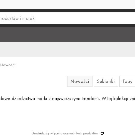
Nowości
Nowości
Sukienki
Topy
owe dziedzictwo marki z najświeższymi trendami. W tej kolekcji znaj
Dowiedz się więcej o ocenach tych produktów