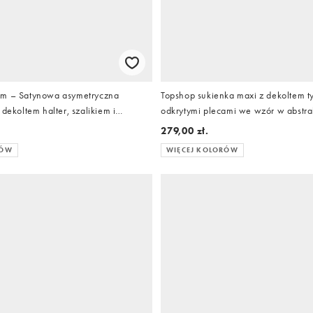
um – Satynowa asymetryczna
Topshop sukienka maxi z dekoltem ty
 dekoltem halter, szalikiem i
odkrytymi plecami we wzór w abstra
m wzorem
279,00 zł.
RÓW
WIĘCEJ KOLORÓW