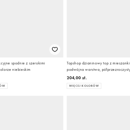
kcyjne spodnie z szerokimi
Topshop dzianinowy top z mieszanki
lorze niebieskim
podwójna warstwa, półprzezroczysty
zielonym
204,00 zł.
RÓW
WIĘCEJ KOLORÓW