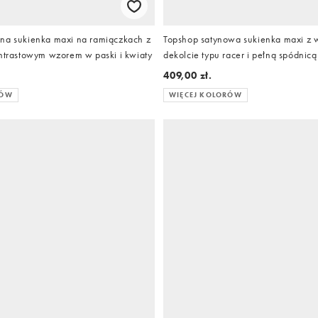
na sukienka maxi na ramiączkach z
Topshop satynowa sukienka maxi z 
ontrastowym wzorem w paski i kwiaty
dekolcie typu racer i pełną spódnicą
różowy wyrazisty kwiatowy wzór
409,00 zł.
RÓW
WIĘCEJ KOLORÓW