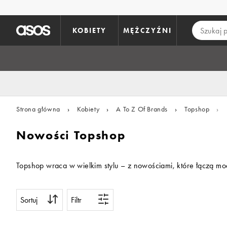
Pomiń i przejdź do głównej zawartości
KOBIETY
MĘŻCZYŹNI
Strona główna
›
Kobiety
›
A To Z Of Brands
›
Topshop
›
Nowości Topshop
Topshop wraca w wielkim stylu – z nowościami, które łączą mod
Sortuj
Filtr