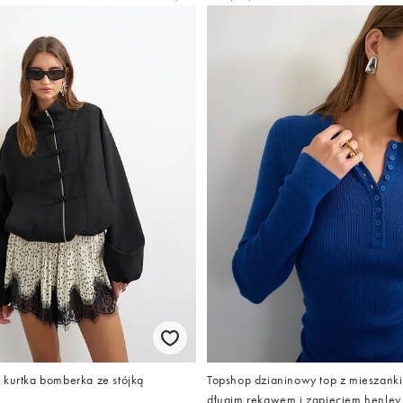
 kurtka bomberka ze stójką
Topshop dzianinowy top z mieszanki
długim rękawem i zapięciem henley