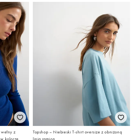
 wełny z
Topshop – Niebieski T-shirt oversize z obniżoną
 w kolorze
linią ramion