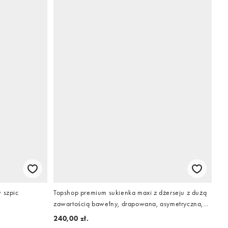
 szpic
Topshop premium sukienka maxi z dżerseju z dużą
zawartością bawełny, drapowana, asymetryczna,
biała
240,00 zł.