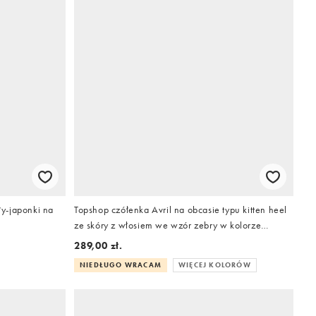
y-japonki na
Topshop czółenka Avril na obcasie typu kitten heel
ze skóry z włosiem we wzór zebry w kolorze
czarno-białym
289,00 zł.
NIEDŁUGO WRACAM
WIĘCEJ KOLORÓW