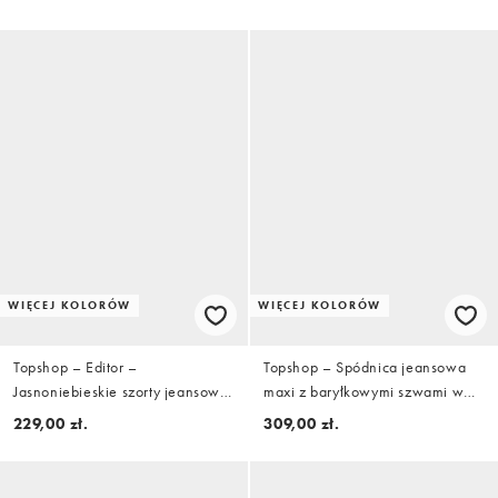
WIĘCEJ KOLORÓW
WIĘCEJ KOLORÓW
Topshop – Editor –
Topshop – Spódnica jeansowa
Jasnoniebieskie szorty jeansowe
maxi z baryłkowymi szwami w
ze stretchem
kolorze kminkowym
229,00 zł.
309,00 zł.