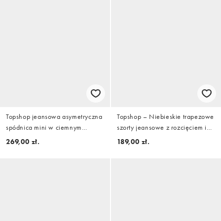
Topshop jeansowa asymetryczna
Topshop – Niebieskie trapezowe
spódnica mini w ciemnym
szorty jeansowe z rozcięciem i
odcieniu denim
efektem znoszenia
269,00 zł.
189,00 zł.