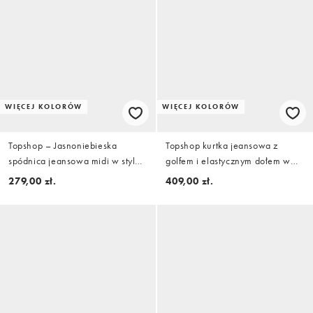
WIĘCEJ KOLORÓW
WIĘCEJ KOLORÓW
Topshop – Jasnoniebieska
Topshop kurtka jeansowa z
spódnica jeansowa midi w stylu
golfem i elastycznym dołem w
lat 90
kolorze kości słoniowej
279,00 zł.
409,00 zł.