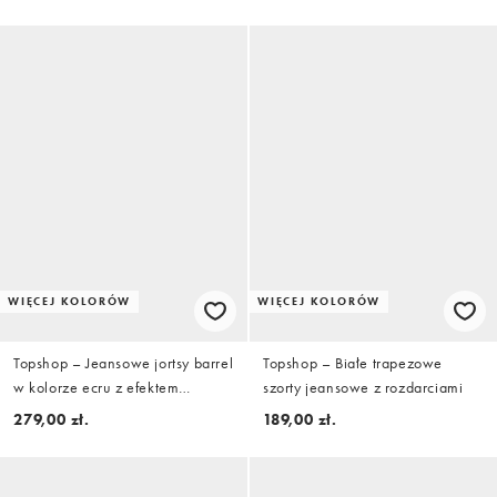
plecami
WIĘCEJ KOLORÓW
WIĘCEJ KOLORÓW
Topshop – Jeansowe jortsy barrel
Topshop – Białe trapezowe
w kolorze ecru z efektem
szorty jeansowe z rozdarciami
znoszenia
279,00 zł.
189,00 zł.