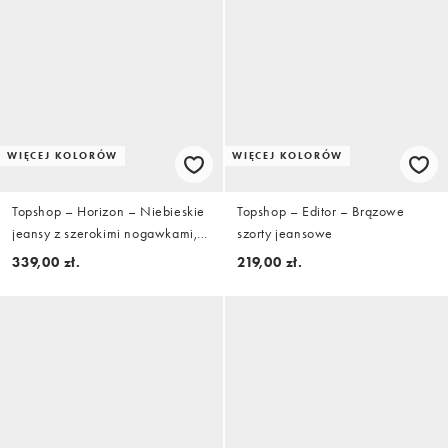
WIĘCEJ KOLORÓW
WIĘCEJ KOLORÓW
Topshop – Horizon – Niebieskie
Topshop – Editor – Brązowe
jeansy z szerokimi nogawkami,
szorty jeansowe
średnim stanem i obniżonym
339,00 zł.
219,00 zł.
dołem w stylu vintage