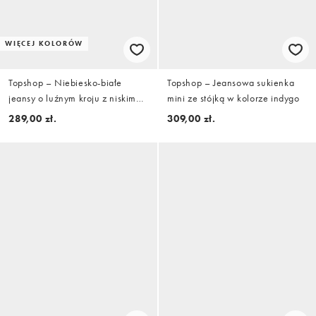
WIĘCEJ KOLORÓW
Topshop – Niebiesko-białe
Topshop – Jeansowa sukienka
jeansy o luźnym kroju z niskim
mini ze stójką w kolorze indygo
stanem w paski
289,00 zł.
309,00 zł.