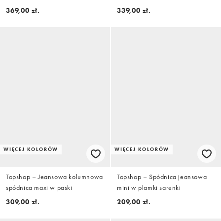
wysokim kołnierzem
szyją i obszernymi rękawami
369,00 zł.
339,00 zł.
WIĘCEJ KOLORÓW
WIĘCEJ KOLORÓW
Topshop – Jeansowa kolumnowa
Topshop – Spódnica jeansowa
spódnica maxi w paski
mini w plamki sarenki
309,00 zł.
209,00 zł.