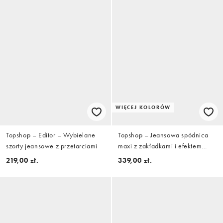
WIĘCEJ KOLORÓW
Topshop – Editor – Wybielane
Topshop – Jeansowa spódnica
szorty jeansowe z przetarciami
maxi z zakładkami i efektem
wybielenia
219,00 zł.
339,00 zł.