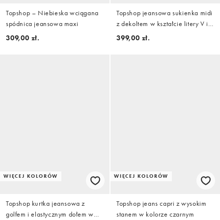
Topshop – Niebieska wciągana
Topshop jeansowa sukienka midi
spódnica jeansowa maxi
z dekoltem w kształcie litery V i
fasonem barrel w kolorze
309,00 zł.
399,00 zł.
różowym
WIĘCEJ KOLORÓW
WIĘCEJ KOLORÓW
Topshop kurtka jeansowa z
Topshop jeans capri z wysokim
golfem i elastycznym dołem w
stanem w kolorze czarnym