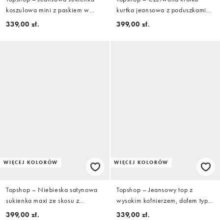
koszulowa mini z paskiem w
kurtka jeansowa z poduszkami
kolorze kości słoniowej
na ramionach
339,00 zł.
399,00 zł.
WIĘCEJ KOLORÓW
WIĘCEJ KOLORÓW
Topshop – Niebieska satynowa
Topshop – Jeansowy top z
sukienka maxi ze skosu z
wysokim kołnierzem, dołem typu
dekoltem halter i odkrytymi
bombka i efektem wybielenia
399,00 zł.
339,00 zł.