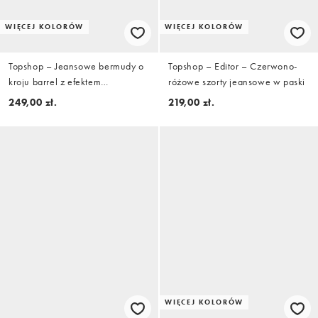
WIĘCEJ KOLORÓW
WIĘCEJ KOLORÓW
Topshop – Jeansowe bermudy o
Topshop – Editor – Czerwono-
kroju barrel z efektem
różowe szorty jeansowe w paski
wybielenia
249,00 zł.
219,00 zł.
WIĘCEJ KOLORÓW