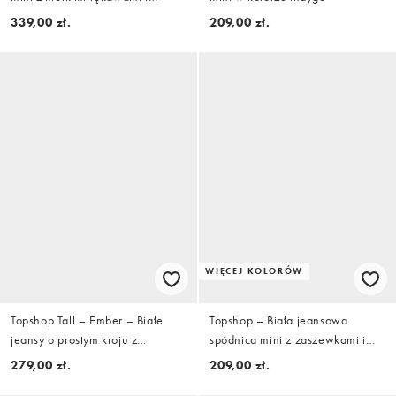
paskiem w kolorze indygo
339,00 zł.
209,00 zł.
WIĘCEJ KOLORÓW
Topshop Tall – Ember – Białe
Topshop – Biała jeansowa
jeansy o prostym kroju z
spódnica mini z zaszewkami i
obniżonym stanem
wiązaniem
279,00 zł.
209,00 zł.