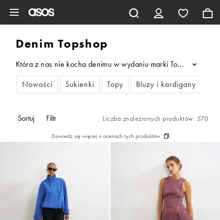
Pomiń i przejdź do głównej zawartości
Denim Topshop
Która z nas nie kocha denimu w wydaniu marki Topshop? No właś
...
Nowości
Sukienki
Topy
Bluzy i kardigany
Pła
Sortuj
Filtr
Liczba znalezionych produktów: 570
Dowiedz się więcej o ocenach tych produktów