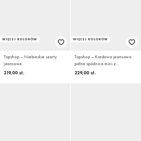
WIĘCEJ KOLORÓW
WIĘCEJ KOLORÓW
Topshop – Niebieskie szorty
Topshop – Kredowa jeansowa
jeansowe
pełna spódnica mini z
zakładkami
219,00 zł.
229,00 zł.