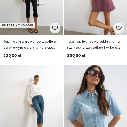
WIĘCEJ KOLORÓW
Topshop jeansowy top z golfem i
Topshop jeansowa sukienka na
balonowym dołem w kolorze
szelkach z zakładkami w kolorze
kobaltowym
śliwkowym
339,00 zł.
309,00 zł.