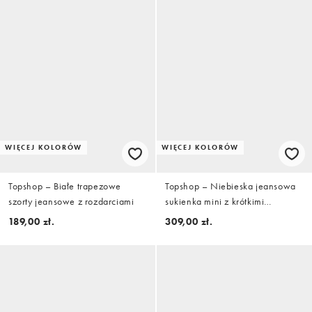
WIĘCEJ KOLORÓW
WIĘCEJ KOLORÓW
Topshop – Białe trapezowe
Topshop – Niebieska jeansowa
szorty jeansowe z rozdarciami
sukienka mini z krótkimi
rękawami
189,00 zł.
309,00 zł.