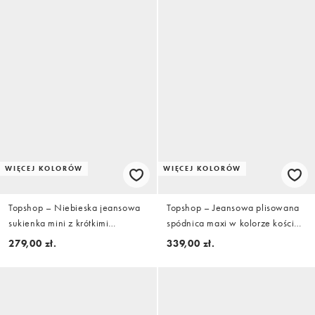
WIĘCEJ KOLORÓW
WIĘCEJ KOLORÓW
Topshop – Niebieska jeansowa
Topshop – Jeansowa plisowana
sukienka mini z krótkimi
spódnica maxi w kolorze kości
rękawami zapinana na guziki
słoniowej
279,00 zł.
339,00 zł.