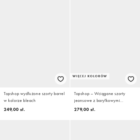
WIĘCEJ KOLORÓW
Topshop wydłużone szorty barrel
Topshop – Wciągane szorty
w kolorze bleach
jeansowe z baryłkowymi
nogawkami w kolorze kości
249,00 zł.
279,00 zł.
słoniowej