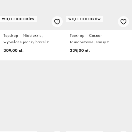
WIĘCEJ KOLORÓW
WIĘCEJ KOLORÓW
Topshop – Niebieskie,
Topshop – Cocoon –
wybielane jeansy barrel z
Jasnobeżowe jeansy z
krótszymi nogawkami i średnim
baryłkowymi nogawkami i
309,00 zł.
339,00 zł.
stanem
średnim stanem