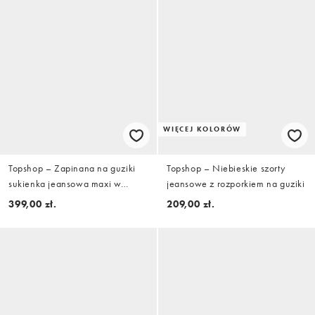
WIĘCEJ KOLORÓW
Topshop – Zapinana na guziki
Topshop – Niebieskie szorty
sukienka jeansowa maxi w
jeansowe z rozporkiem na guziki
kolorze kości słoniowej z
399,00 zł.
209,00 zł.
dekoltem V