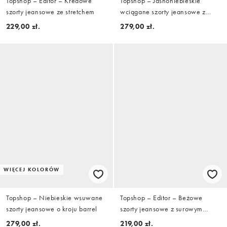
Topshop – Editor – Kredowe
Topshop – Jasnoniebieskie
szorty jeansowe ze stretchem
wciągane szorty jeansowe z
baryłkowymi nogawkami
229,00 zł.
279,00 zł.
WIĘCEJ KOLORÓW
Topshop – Niebieskie wsuwane
Topshop – Editor – Beżowe
szorty jeansowe o kroju barrel
szorty jeansowe z surowym
wykończeniem
279,00 zł.
219,00 zł.