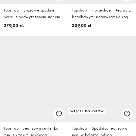
Topshop – Brązowe spodnie
Topshop – Horseshoe – Jeansy z
barrel z podwyższonym stanem i
baryłkowymi nogawkami o kroju
zakładkami
podkowy ze średnim stanem i
279,00 zł.
309,00 zł.
efektem wybielenia w paski
WIĘCEJ KOLORÓW
Topshop – Jeansowa sukienka
Topshop – Spódnica jeansowa
mini z krótkimi rękawami i
mini w kolorze indygo