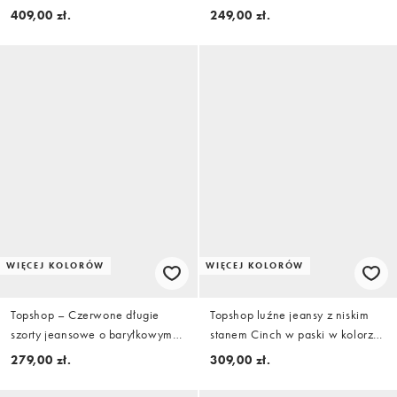
kolorze bleach
409,00 zł.
249,00 zł.
WIĘCEJ KOLORÓW
WIĘCEJ KOLORÓW
Topshop – Czerwone długie
Topshop luźne jeansy z niskim
szorty jeansowe o baryłkowym
stanem Cinch w paski w kolorze
kroju w paski
tytoniowym i kobaltowym
279,00 zł.
309,00 zł.