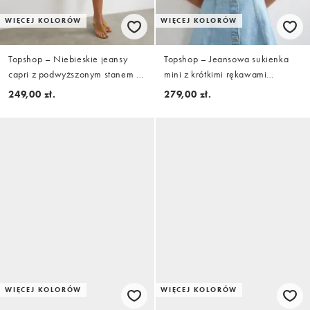
WIĘCEJ KOLORÓW
WIĘCEJ KOLORÓW
Topshop – Niebieskie jeansy
Topshop – Jeansowa sukienka
capri z podwyższonym stanem w
mini z krótkimi rękawami
stylu vintage
zapinana na guziki z efektem
249,00 zł.
279,00 zł.
wybielenia
WIĘCEJ KOLORÓW
WIĘCEJ KOLORÓW