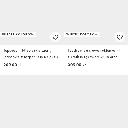
WIĘCEJ KOLORÓW
WIĘCEJ KOLORÓW
Topshop – Niebieskie szorty
Topshop jeansowa sukienka mini
jeansowe z rozporkiem na guziki
z krótkim rękawem w kolorze
kości słoniowej
209,00 zł.
309,00 zł.