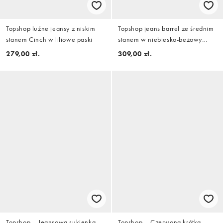
Topshop luźne jeansy z niskim
Topshop jeans barrel ze średnim
stanem Cinch w liliowe paski
stanem w niebiesko-beżowy
pasek
279,00 zł.
309,00 zł.
Topshop – Jeansowa sukienka
Topshop – Czerwona krótka